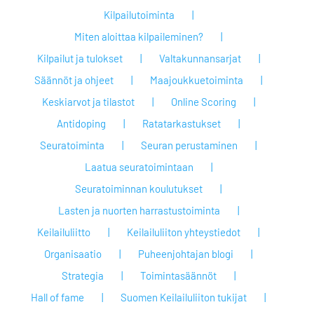
Kilpailutoiminta
Miten aloittaa kilpaileminen?
Kilpailut ja tulokset
Valtakunnansarjat
Säännöt ja ohjeet
Maajoukkuetoiminta
Keskiarvot ja tilastot
Online Scoring
Antidoping
Ratatarkastukset
Seuratoiminta
Seuran perustaminen
Laatua seuratoimintaan
Seuratoiminnan koulutukset
Lasten ja nuorten harrastustoiminta
Keilailuliitto
Keilailuliiton yhteystiedot
Organisaatio
Puheenjohtajan blogi
Strategia
Toimintasäännöt
Hall of fame
Suomen Keilailuliiton tukijat