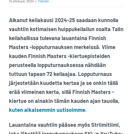
14 elokuun, 2024
|
Yleinen
Alkanut keilakausi 2024-25 saadaan kunnolla
vauhtiin kotimaisen huippukeilailun osalta Talin
keilahallissa tulevana lauantaina Finnish
Masters -lopputurnauksen merkeissä. Viime
kauden Finnish Masters -kiertuepisteiden
perusteella lopputurnauksessa nähdään
tuttuun tapaan 72 keilaajaa. Lopputurnaus
järjestetään kuudetta kertaa ja se onkin tällä
erää viimeinen kerta, sillä Finnish Masters -
kiertue on ainakin tämän kauden ajan tauolla,
kuten aikaisemmin uutisoimme
.
Lauantaina vauhtiin pääsee myös Striimitiimi,
joka lähettää lopputurnauksen SKL:n YouTube-