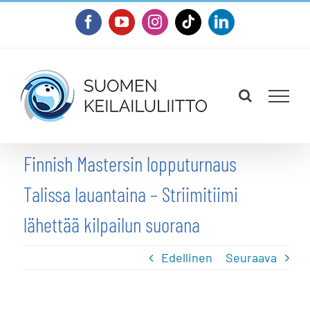
Skip
Facebook
YouTube
Instagram
Tiktok
LinkedIn
to
content
Finnish Mastersin lopputurnaus
Talissa lauantaina – Striimitiimi
lähettää kilpailun suorana
Edellinen
Seuraava