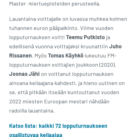
Master -kiertuepisteiden perusteella.
Lauantaina voittajalle on luvassa muhkea kolmen
tuhannen euron pääpalkinto. Viime vuoden
lopputurnauksen voitti
Teemu Putkisto
ja
edellisenä vuonna voittajaksi kruunattiin
Juho
Rissanen
. Myös
Tomas Käyhkö
lukeutuu FM-
lopputurnauksen voittajien joukkoon (2020).
Joonas Jähi
on voittanut lopputurnauksen
ainoana keilaajana kahdesti, ja hieno uutinen on
se, että pitkään itseään kuntouttanut vuoden
2022 miesten Euroopan mestari nähdään
radoilla lauantaina.
Katso lista: kaikki 72 lopputurnaukseen
osallistuvaa keilaajaa