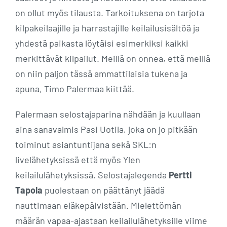
on ollut myös tilausta. Tarkoituksena on tarjota
kilpakeilaajille ja harrastajille keilailusisältöä ja
yhdestä paikasta löytäisi esimerkiksi kaikki
merkittävät kilpailut. Meillä on onnea, että meillä
on niin paljon tässä ammattilaisia tukena ja
apuna, Timo Palermaa kiittää.
Palermaan selostajaparina nähdään ja kuullaan
aina sanavalmis Pasi Uotila, joka on jo pitkään
toiminut asiantuntijana sekä SKL:n
livelähetyksissä että myös Ylen
keilailulähetyksissä. Selostajalegenda
Pertti
Tapola
puolestaan on päättänyt jäädä
nauttimaan eläkepäivistään. Mielettömän
määrän vapaa-ajastaan keilailulähetyksille viime