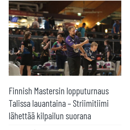
Katso
kuvaa
isompana
Finnish Mastersin lopputurnaus
Talissa lauantaina – Striimitiimi
lähettää kilpailun suorana