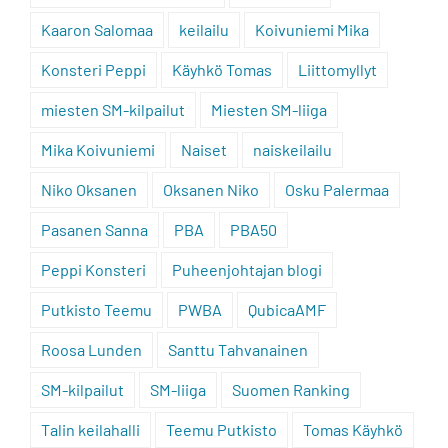
Kaaron Salomaa
keilailu
Koivuniemi Mika
Konsteri Peppi
Käyhkö Tomas
Liittomyllyt
miesten SM-kilpailut
Miesten SM-liiga
Mika Koivuniemi
Naiset
naiskeilailu
Niko Oksanen
Oksanen Niko
Osku Palermaa
Pasanen Sanna
PBA
PBA50
Peppi Konsteri
Puheenjohtajan blogi
Putkisto Teemu
PWBA
QubicaAMF
Roosa Lunden
Santtu Tahvanainen
SM-kilpailut
SM-liiga
Suomen Ranking
Talin keilahalli
Teemu Putkisto
Tomas Käyhkö