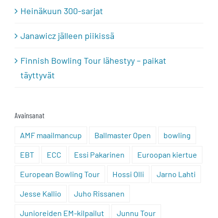
Heinäkuun 300-sarjat
Janawicz jälleen piikissä
Finnish Bowling Tour lähestyy – paikat
täyttyvät
Avainsanat
AMF maailmancup
Ballmaster Open
bowling
EBT
ECC
Essi Pakarinen
Euroopan kiertue
European Bowling Tour
Hossi Olli
Jarno Lahti
Jesse Kallio
Juho Rissanen
Junioreiden EM-kilpailut
Junnu Tour