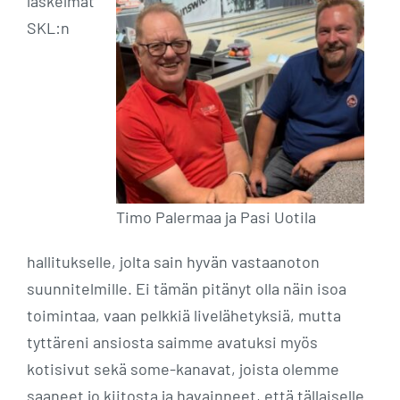
laskelmat
SKL:n
Timo Palermaa ja Pasi Uotila
hallitukselle, jolta sain hyvän vastaanoton
suunnitelmille. Ei tämän pitänyt olla näin isoa
toimintaa, vaan pelkkiä livelähetyksiä, mutta
tyttäreni ansiosta saimme avatuksi myös
kotisivut sekä some-kanavat, joista olemme
saaneet jo kiitosta ja havainneet, että tällaiselle