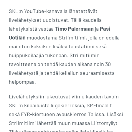
SKL:n YouTube-kanavalla lähetettävät
livelähetykset uudistuvat. Tällä kaudella
lähetyksistä vastaa
Timo Palermaan
ja
Pasi
Uotilan
muodostama Striimitiimi, jolla on edellä
mainitun kaksikon lisäksi taustatiimi sekä
huippukeilaajia tukenaan. Striimitiimin
tavoitteena on tehdä kauden aikana noin 30
livelähetystä ja tehdä keilailun seuraamisesta
helpompaa.
Livelähetyksiin lukeutuvat viime kauden tavoin
SKL:n kilpailuista liigakierroksia, SM-finaalit
sekä FYR-kiertueen avauskierros Talissa. Lisäksi
Striimitiimi lähettää muun muassa Liittomyllyt
Tikkurilassa sekä useita paikallisia kilpailuita,