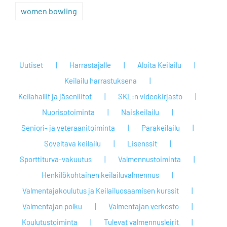
women bowling
Uutiset
Harrastajalle
Aloita Keilailu
Keilailu harrastuksena
Keilahallit ja jäsenliitot
SKL:n videokirjasto
Nuorisotoiminta
Naiskeilailu
Seniori- ja veteraanitoiminta
Parakeilailu
Soveltava keilailu
Lisenssit
Sporttiturva-vakuutus
Valmennustoiminta
Henkilökohtainen keilailuvalmennus
Valmentajakoulutus ja Keilailuosaamisen kurssit
Valmentajan polku
Valmentajan verkosto
Koulutustoiminta
Tulevat valmennusleirit