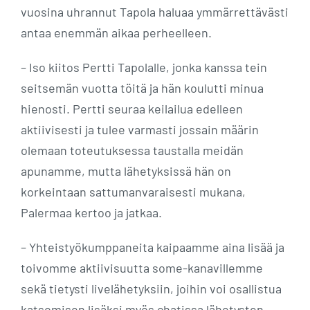
vuosina uhrannut Tapola haluaa ymmärrettävästi
antaa enemmän aikaa perheelleen.
– Iso kiitos Pertti Tapolalle, jonka kanssa tein
seitsemän vuotta töitä ja hän koulutti minua
hienosti. Pertti seuraa keilailua edelleen
aktiivisesti ja tulee varmasti jossain määrin
olemaan toteutuksessa taustalla meidän
apunamme, mutta lähetyksissä hän on
korkeintaan sattumanvaraisesti mukana,
Palermaa kertoo ja jatkaa.
– Yhteistyökumppaneita kaipaamme aina lisää ja
toivomme aktiivisuutta some-kanavillemme
sekä tietysti livelähetyksiin, joihin voi osallistua
katsomisen lisäksi myös chatissa lähetysten