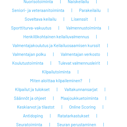
Nuorisotoiminta
Naiskeilailu
Seniori- ja veteraanitoiminta
Parakeilailu
Soveltava keilailu
Lisenssit
Sporttiturva-vakuutus
Valmennustoiminta
Henkilökohtainen keilailuvalmennus
Valmentajakoulutus ja Keilailuosaamisen kurssit
Valmentajan polku
Valmentajan verkosto
Koulutustoiminta
Tulevat valmennusleirit
Kilpailutoiminta
Miten aloittaa kilpaileminen?
Kilpailut ja tulokset
Valtakunnansarjat
Säännöt ja ohjeet
Maajoukkuetoiminta
Keskiarvot ja tilastot
Online Scoring
Antidoping
Ratatarkastukset
Seuratoiminta
Seuran perustaminen