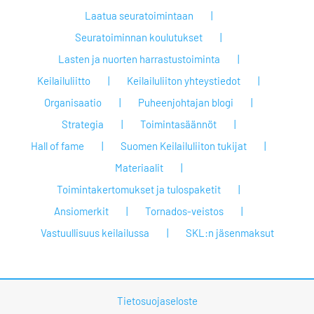
Laatua seuratoimintaan
Seuratoiminnan koulutukset
Lasten ja nuorten harrastustoiminta
Keilailuliitto
Keilailuliiton yhteystiedot
Organisaatio
Puheenjohtajan blogi
Strategia
Toimintasäännöt
Hall of fame
Suomen Keilailuliiton tukijat
Materiaalit
Toimintakertomukset ja tulospaketit
Ansiomerkit
Tornados-veistos
Vastuullisuus keilailussa
SKL:n jäsenmaksut
Tietosuojaseloste