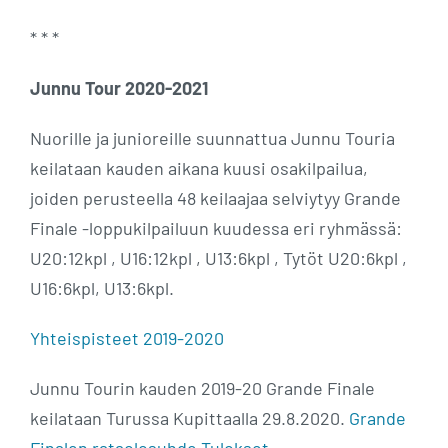
* * *
Junnu Tour 2020-2021
Nuorille ja junioreille suunnattua Junnu Touria
keilataan kauden aikana kuusi osakilpailua,
joiden perusteella 48 keilaajaa selviytyy Grande
Finale -loppukilpailuun kuudessa eri ryhmässä:
U20:12kpl , U16:12kpl , U13:6kpl , Tytöt U20:6kpl ,
U16:6kpl, U13:6kpl.
Yhteispisteet 2019-2020
Junnu Tourin kauden 2019-20 Grande Finale
keilataan Turussa Kupittaalla 29.8.2020.
Grande
Finalen rataolosuhde
Tulokset