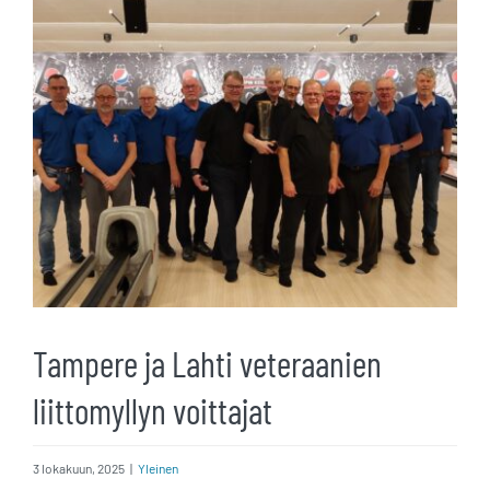
kuvaa
isompana
Tampere ja Lahti veteraanien
liittomyllyn voittajat
3 lokakuun, 2025
|
Yleinen