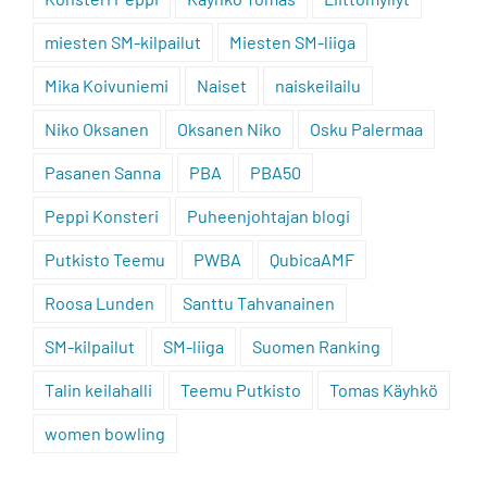
miesten SM-kilpailut
Miesten SM-liiga
Mika Koivuniemi
Naiset
naiskeilailu
Niko Oksanen
Oksanen Niko
Osku Palermaa
Pasanen Sanna
PBA
PBA50
Peppi Konsteri
Puheenjohtajan blogi
Putkisto Teemu
PWBA
QubicaAMF
Roosa Lunden
Santtu Tahvanainen
SM-kilpailut
SM-liiga
Suomen Ranking
Talin keilahalli
Teemu Putkisto
Tomas Käyhkö
women bowling