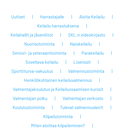
Uutiset
Harrastajalle
Aloita Keilailu
Keilailu harrastuksena
Keilahallit ja jäsenliitot
SKL:n videokirjasto
Nuorisotoiminta
Naiskeilailu
Seniori- ja veteraanitoiminta
Parakeilailu
Soveltava keilailu
Lisenssit
Sporttiturva-vakuutus
Valmennustoiminta
Henkilökohtainen keilailuvalmennus
Valmentajakoulutus ja Keilailuosaamisen kurssit
Valmentajan polku
Valmentajan verkosto
Koulutustoiminta
Tulevat valmennusleirit
Kilpailutoiminta
Miten aloittaa kilpaileminen?