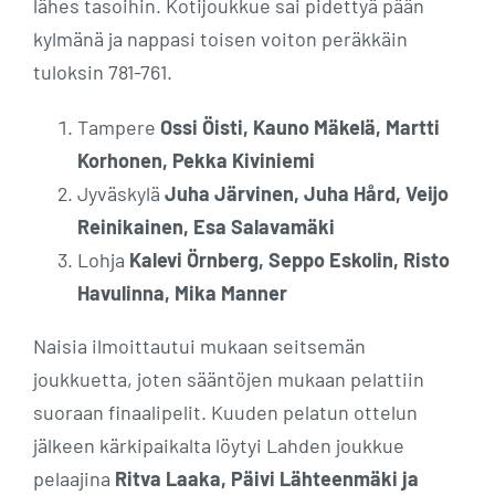
lähes tasoihin. Kotijoukkue sai pidettyä pään
kylmänä ja nappasi toisen voiton peräkkäin
tuloksin 781-761.
Tampere
Ossi Öisti, Kauno Mäkelä, Martti
Korhonen, Pekka Kiviniemi
Jyväskylä
Juha Järvinen, Juha Hård, Veijo
Reinikainen, Esa Salavamäki
Lohja
Kalevi Örnberg, Seppo Eskolin, Risto
Havulinna, Mika Manner
Naisia ilmoittautui mukaan seitsemän
joukkuetta, joten sääntöjen mukaan pelattiin
suoraan finaalipelit. Kuuden pelatun ottelun
jälkeen kärkipaikalta löytyi Lahden joukkue
pelaajina
Ritva Laaka, Päivi Lähteenmäki ja