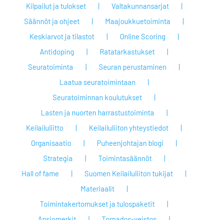
Kilpailut ja tulokset
Valtakunnansarjat
Säännöt ja ohjeet
Maajoukkuetoiminta
Keskiarvot ja tilastot
Online Scoring
Antidoping
Ratatarkastukset
Seuratoiminta
Seuran perustaminen
Laatua seuratoimintaan
Seuratoiminnan koulutukset
Lasten ja nuorten harrastustoiminta
Keilailuliitto
Keilailuliiton yhteystiedot
Organisaatio
Puheenjohtajan blogi
Strategia
Toimintasäännöt
Hall of fame
Suomen Keilailuliiton tukijat
Materiaalit
Toimintakertomukset ja tulospaketit
Ansiomerkit
Tornados-veistos