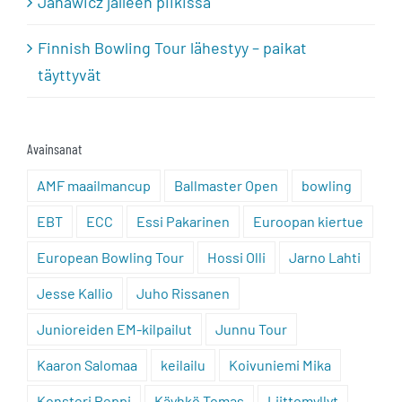
Janawicz jälleen piikissä
Finnish Bowling Tour lähestyy – paikat
täyttyvät
Avainsanat
AMF maailmancup
Ballmaster Open
bowling
EBT
ECC
Essi Pakarinen
Euroopan kiertue
European Bowling Tour
Hossi Olli
Jarno Lahti
Jesse Kallio
Juho Rissanen
Junioreiden EM-kilpailut
Junnu Tour
Kaaron Salomaa
keilailu
Koivuniemi Mika
Konsteri Peppi
Käyhkö Tomas
Liittomyllyt