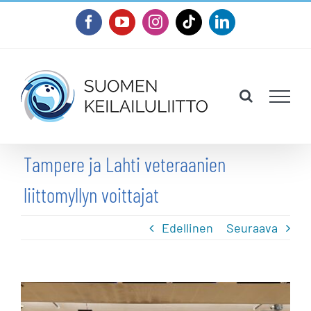
Skip
Facebook
YouTube
Instagram
Tiktok
LinkedIn
to
content
Tampere ja Lahti veteraanien
liittomyllyn voittajat
Edellinen
Seuraava
Katso