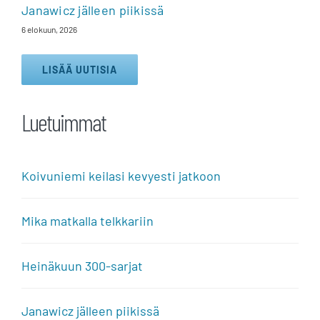
Janawicz jälleen piikissä
6 elokuun, 2026
LISÄÄ UUTISIA
Luetuimmat
Koivuniemi keilasi kevyesti jatkoon
Mika matkalla telkkariin
Heinäkuun 300-sarjat
Janawicz jälleen piikissä