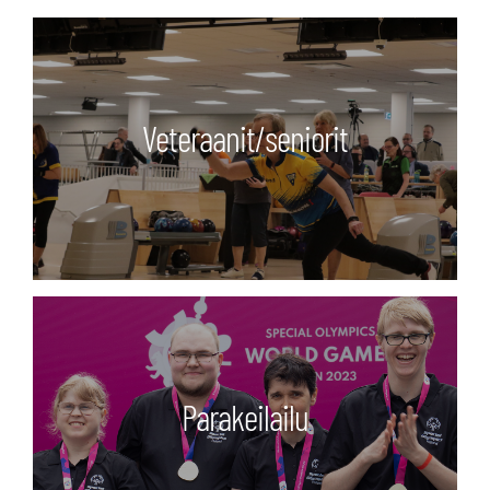
Veteraanit/seniorit
Parakeilailu