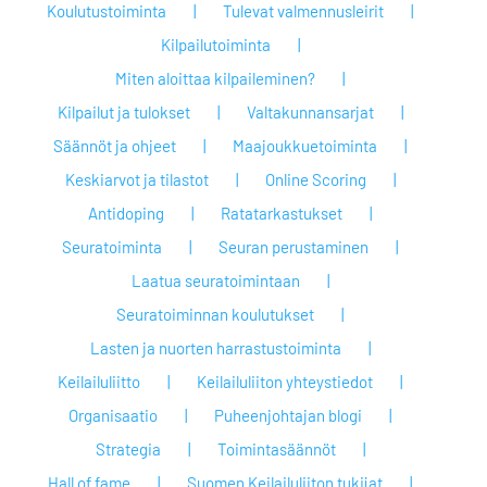
Koulutustoiminta
Tulevat valmennusleirit
Kilpailutoiminta
Miten aloittaa kilpaileminen?
Kilpailut ja tulokset
Valtakunnansarjat
Säännöt ja ohjeet
Maajoukkuetoiminta
Keskiarvot ja tilastot
Online Scoring
Antidoping
Ratatarkastukset
Seuratoiminta
Seuran perustaminen
Laatua seuratoimintaan
Seuratoiminnan koulutukset
Lasten ja nuorten harrastustoiminta
Keilailuliitto
Keilailuliiton yhteystiedot
Organisaatio
Puheenjohtajan blogi
Strategia
Toimintasäännöt
Hall of fame
Suomen Keilailuliiton tukijat