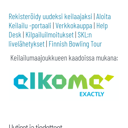
Rekisteröidy uudeksi keilaajaksi
|
Aloita
Keilailu -portaali
|
Verkkokauppa
|
Help
Desk
|
Kilpailuilmoitukset
|
SKL:n
livelähetykset
|
Finnish Bowling Tour
Keilailumaajoukkueen kaadoissa mukana:
Uutiset ja tiedotteet