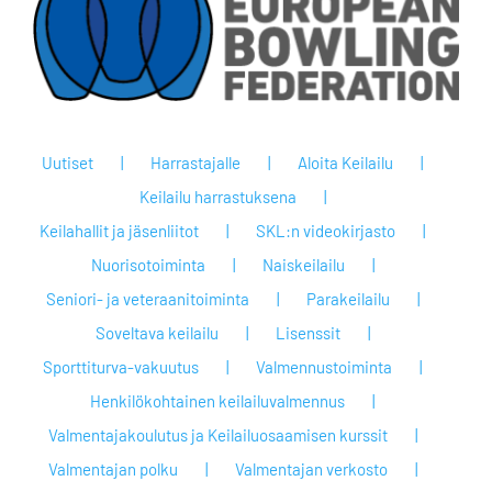
Uutiset
Harrastajalle
Aloita Keilailu
Keilailu harrastuksena
Keilahallit ja jäsenliitot
SKL:n videokirjasto
Nuorisotoiminta
Naiskeilailu
Seniori- ja veteraanitoiminta
Parakeilailu
Soveltava keilailu
Lisenssit
Sporttiturva-vakuutus
Valmennustoiminta
Henkilökohtainen keilailuvalmennus
Valmentajakoulutus ja Keilailuosaamisen kurssit
Valmentajan polku
Valmentajan verkosto