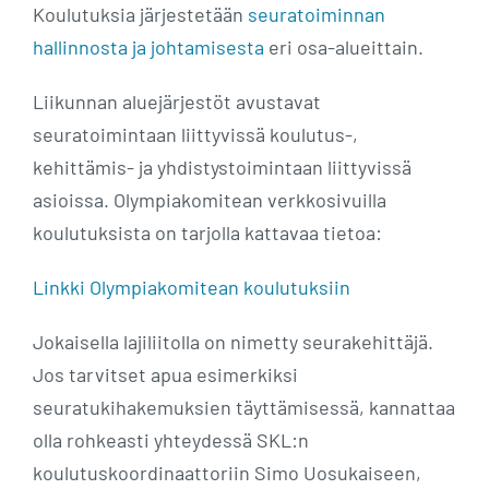
Koulutuksia järjestetään
seuratoiminnan
hallinnosta ja johtamisesta
eri osa-alueittain.
Liikunnan aluejärjestöt avustavat
seuratoimintaan liittyvissä koulutus-,
kehittämis- ja yhdistystoimintaan liittyvissä
asioissa. Olympiakomitean verkkosivuilla
koulutuksista on tarjolla kattavaa tietoa:
Linkki Olympiakomitean koulutuksiin
Jokaisella lajiliitolla on nimetty seurakehittäjä.
Jos tarvitset apua esimerkiksi
seuratukihakemuksien täyttämisessä, kannattaa
olla rohkeasti yhteydessä SKL:n
koulutuskoordinaattoriin Simo Uosukaiseen,