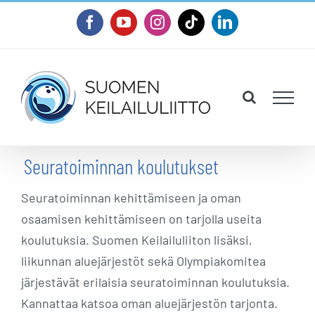
Skip
Facebook
YouTube
Instagram
Tiktok
LinkedIn
to
content
Seuratoiminnan koulutukset
Seuratoiminnan kehittämiseen ja oman
osaamisen kehittämiseen on tarjolla useita
koulutuksia. Suomen Keilailuliiton lisäksi,
liikunnan aluejärjestöt sekä Olympiakomitea
järjestävät erilaisia seuratoiminnan koulutuksia.
Kannattaa katsoa oman aluejärjestön tarjonta.