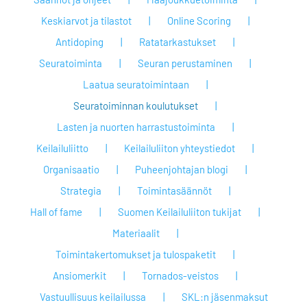
Keskiarvot ja tilastot
Online Scoring
Antidoping
Ratatarkastukset
Seuratoiminta
Seuran perustaminen
Laatua seuratoimintaan
Seuratoiminnan koulutukset
Lasten ja nuorten harrastustoiminta
Keilailuliitto
Keilailuliiton yhteystiedot
Organisaatio
Puheenjohtajan blogi
Strategia
Toimintasäännöt
Hall of fame
Suomen Keilailuliiton tukijat
Materiaalit
Toimintakertomukset ja tulospaketit
Ansiomerkit
Tornados-veistos
Vastuullisuus keilailussa
SKL:n jäsenmaksut