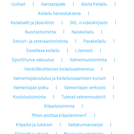
Uutiset
Harrastajalle
Aloita Keilailu
Keilailu harrastuksena
Keilahallit ja jäsenliitot
SKL:n videokirjasto
Nuorisotoiminta
Naiskeilailu
Seniori- ja veteraanitoiminta
Parakeilailu
Soveltava keilailu
Lisenssit
Sporttiturva-vakuutus
Valmennustoiminta
Henkilökohtainen keilailuvalmennus
Valmentajakoulutus ja Keilailuosaamisen kurssit
Valmentajan polku
Valmentajan verkosto
Koulutustoiminta
Tulevat valmennusleirit
Kilpailutoiminta
Miten aloittaa kilpaileminen?
Kilpailut ja tulokset
Valtakunnansarjat
Säännöt ja ohjeet
Maajoukkuetoiminta