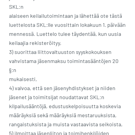
SKL:n
alaiseen keilailutoimintaan ja lähettää ote tästä
luettelosta SKL:lle vuosittain lokakuun 1. päivään
mennessä. Luettelo tulee täydentää, kun uusia
keilaajia rekisteröityy,
3) suorittaa liittovaltuuston syyskokouksen
vahvistama jäsenmaksu toimintasääntöjen 20
§:n
mukaisesti,
4) valvoa, että sen jäsenyhdistykset ja niiden
jäsenet ja toimitsijat noudattavat SKL:n
kilpailusääntöjä, edustuskelpoisuutta koskevia
määräyksiä sekä määräyksiä mestaruuksista,
rangaistuksista ja muista vastaavista seikoista,
5) ilmoittaa jäsenliiton ja toimihenkilöiden