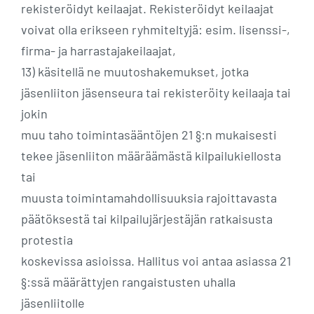
rekisteröidyt keilaajat. Rekisteröidyt keilaajat
voivat olla erikseen ryhmiteltyjä: esim. lisenssi-,
firma- ja harrastajakeilaajat,
13) käsitellä ne muutoshakemukset, jotka
jäsenliiton jäsenseura tai rekisteröity keilaaja tai
jokin
muu taho toimintasääntöjen 21 §:n mukaisesti
tekee jäsenliiton määräämästä kilpailukiellosta
tai
muusta toimintamahdollisuuksia rajoittavasta
päätöksestä tai kilpailujärjestäjän ratkaisusta
protestia
koskevissa asioissa. Hallitus voi antaa asiassa 21
§:ssä määrättyjen rangaistusten uhalla
jäsenliitolle