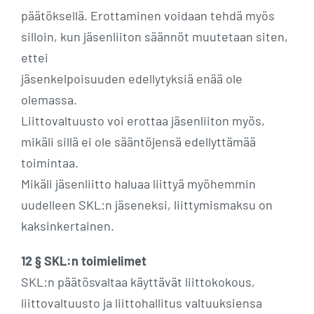
päätöksellä. Erottaminen voidaan tehdä myös
silloin, kun jäsenliiton säännöt muutetaan siten,
ettei
jäsenkelpoisuuden edellytyksiä enää ole
olemassa.
Liittovaltuusto voi erottaa jäsenliiton myös,
mikäli sillä ei ole sääntöjensä edellyttämää
toimintaa.
Mikäli jäsenliitto haluaa liittyä myöhemmin
uudelleen SKL:n jäseneksi, liittymismaksu on
kaksinkertainen.
12 § SKL:n toimielimet
SKL:n päätösvaltaa käyttävät liittokokous,
liittovaltuusto ja liittohallitus valtuuksiensa