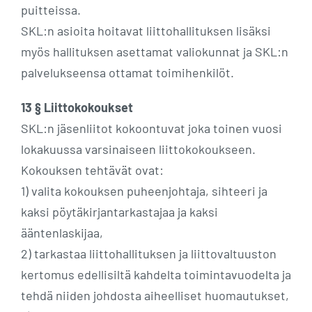
puitteissa.
SKL:n asioita hoitavat liittohallituksen lisäksi
myös hallituksen asettamat valiokunnat ja SKL:n
palvelukseensa ottamat toimihenkilöt.
13 § Liittokokoukset
SKL:n jäsenliitot kokoontuvat joka toinen vuosi
lokakuussa varsinaiseen liittokokoukseen.
Kokouksen tehtävät ovat:
1) valita kokouksen puheenjohtaja, sihteeri ja
kaksi pöytäkirjantarkastajaa ja kaksi
ääntenlaskijaa,
2) tarkastaa liittohallituksen ja liittovaltuuston
kertomus edellisiltä kahdelta toimintavuodelta ja
tehdä niiden johdosta aiheelliset huomautukset,