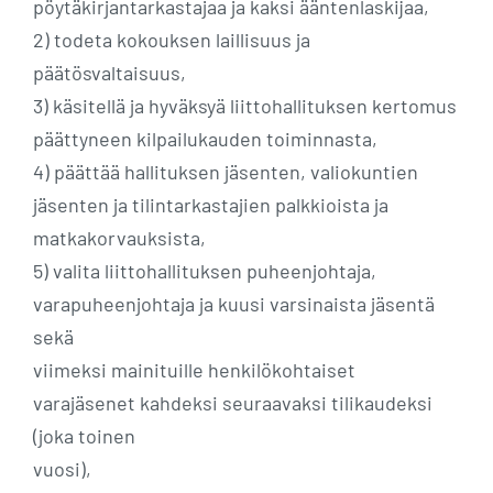
pöytäkirjantarkastajaa ja kaksi ääntenlaskijaa,
2) todeta kokouksen laillisuus ja
päätösvaltaisuus,
3) käsitellä ja hyväksyä liittohallituksen kertomus
päättyneen kilpailukauden toiminnasta,
4) päättää hallituksen jäsenten, valiokuntien
jäsenten ja tilintarkastajien palkkioista ja
matkakorvauksista,
5) valita liittohallituksen puheenjohtaja,
varapuheenjohtaja ja kuusi varsinaista jäsentä
sekä
viimeksi mainituille henkilökohtaiset
varajäsenet kahdeksi seuraavaksi tilikaudeksi
(joka toinen
vuosi),