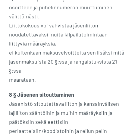
osoitteen ja puhelinnumeron muuttuminen
välittömästi.
Liittokokous voi vahvistaa jäsenliiton
noudatettavaksi muita kilpailutoimintaan
liittyviä määräyksiä,
ei kuitenkaan maksuvelvoitteita sen lisäksi mitä
jäsenmaksuista 20 §:ssä ja rangaistuksista 21
§:ssä
määrätään.
8 § Jäsenen sitouttaminen
Jäsenistö sitoutettava liiton ja kansainvälisen
lajiliiton sääntöihin ja muihin määräyksiin ja
päätöksiin sekä eettisiin
periaatteisiin/koodistoihin ja reilun pelin