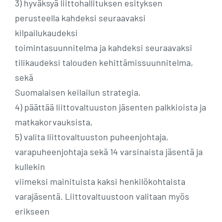
3) hyväksyä liittohallituksen esityksen
perusteella kahdeksi seuraavaksi
kilpailukaudeksi
toimintasuunnitelma ja kahdeksi seuraavaksi
tilikaudeksi talouden kehittämissuunnitelma,
sekä
Suomalaisen keilailun strategia,
4) päättää liittovaltuuston jäsenten palkkioista ja
matkakorvauksista,
5) valita liittovaltuuston puheenjohtaja,
varapuheenjohtaja sekä 14 varsinaista jäsentä ja
kullekin
viimeksi mainituista kaksi henkilökohtaista
varajäsentä. Liittovaltuustoon valitaan myös
erikseen