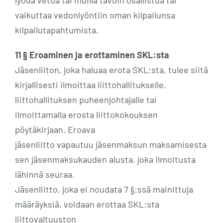
lyödä vetoa tai muilla tavoin osallistua tai
vaikuttaa vedonlyöntiin oman kilpailunsa
kilpailutapahtumista.
11 § Eroaminen ja erottaminen SKL:sta
Jäsenliiton, joka haluaa erota SKL:sta, tulee siitä
kirjallisesti ilmoittaa liittohallitukselle,
liittohallituksen puheenjohtajalle tai
ilmoittamalla erosta liittokokouksen
pöytäkirjaan. Eroava
jäsenliitto vapautuu jäsenmaksun maksamisesta
sen jäsenmaksukauden alusta, joka ilmoitusta
lähinnä seuraa.
Jäsenliitto, joka ei noudata 7 §:ssä mainittuja
määräyksiä, voidaan erottaa SKL:sta
liittovaltuuston