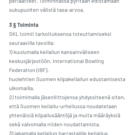
periaatteet. Toiminnassa pyritään edistämään
sukupuolten välistä tasa-arvoa.
3 § Toiminta
SKL toimii tarkoituksensa toteuttamiseksi
seuraavilla tavoilla:
1) kuulumalla keilailun kansainväliseen
keskusjärjestöön, International Bowling
Federation (IBF),
huolehtien Suomen kilpakeilailun edustamisesta
ulkomailla.
2) toimimalla jäsenliittojensa yhdyssiteenä siten,
että Suomen keilailu-urheilussa noudatetaan
yhtenäisiä kilpailusääntöjä ja muita määräyksiä
sekä valvomalla niiden noudattamista.
3) jakamalla keilailun harrastajille keilailua