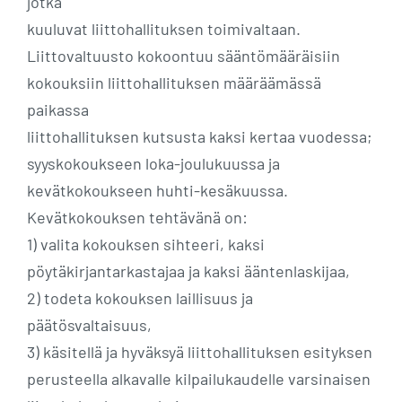
jotka
kuuluvat liittohallituksen toimivaltaan.
Liittovaltuusto kokoontuu sääntömääräisiin
kokouksiin liittohallituksen määräämässä
paikassa
liittohallituksen kutsusta kaksi kertaa vuodessa;
syyskokoukseen loka-joulukuussa ja
kevätkokoukseen huhti-kesäkuussa.
Kevätkokouksen tehtävänä on:
1) valita kokouksen sihteeri, kaksi
pöytäkirjantarkastajaa ja kaksi ääntenlaskijaa,
2) todeta kokouksen laillisuus ja
päätösvaltaisuus,
3) käsitellä ja hyväksyä liittohallituksen esityksen
perusteella alkavalle kilpailukaudelle varsinaisen