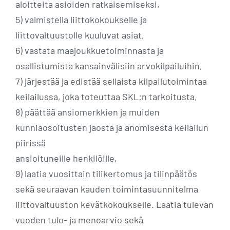
aloitteita asioiden ratkaisemiseksi,
5) valmistella liittokokoukselle ja
liittovaltuustolle kuuluvat asiat,
6) vastata maajoukkuetoiminnasta ja
osallistumista kansainvälisiin arvokilpailuihin,
7) järjestää ja edistää sellaista kilpailutoimintaa
keilailussa, joka toteuttaa SKL:n tarkoitusta,
8) päättää ansiomerkkien ja muiden
kunniaosoitusten jaosta ja anomisesta keilailun
piirissä
ansioituneille henkilöille,
9) laatia vuosittain tilikertomus ja tilinpäätös
sekä seuraavan kauden toimintasuunnitelma
liittovaltuuston kevätkokoukselle. Laatia tulevan
vuoden tulo- ja menoarvio sekä