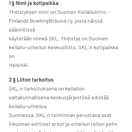
1 § Nimi ja kotipaikka
Yhdistyksen nimi on Suomen Keilailuliitto –
Finlands Bowlingförbund ry, josta näissä
säännöissä
käytetään nimeä SKL. Yhdistys on Suomen
keilailu-urheilun keskusliitto. SKL:n kotipaikka
on
Helsinki.
2 § Liiton tarkoitus
SKL:n tarkoituksena on keilailun
valtakunnallisena keskusjärjestönä edistää
keilailu-urheilua
Suomessa. SKL:n toiminnan perustana ovat
liikunnan eettiset arvot ja urheilun reilun pelin