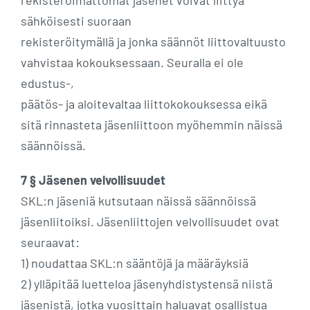
rekisteröimättömät jäsenet voivat liittyä
sähköisesti suoraan
rekisteröitymällä ja jonka säännöt liittovaltuusto
vahvistaa kokouksessaan. Seuralla ei ole
edustus-,
päätös- ja aloitevaltaa liittokokouksessa eikä
sitä rinnasteta jäsenliittoon myöhemmin näissä
säännöissä.
7 § Jäsenen velvollisuudet
SKL:n jäseniä kutsutaan näissä säännöissä
jäsenliitoiksi. Jäsenliittojen velvollisuudet ovat
seuraavat:
1) noudattaa SKL:n sääntöjä ja määräyksiä
2) ylläpitää luetteloa jäsenyhdistystensä niistä
jäsenistä, jotka vuosittain haluavat osallistua