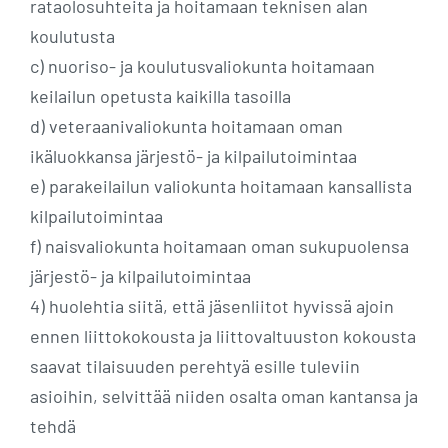
rataolosuhteita ja hoitamaan teknisen alan
koulutusta
c) nuoriso- ja koulutusvaliokunta hoitamaan
keilailun opetusta kaikilla tasoilla
d) veteraanivaliokunta hoitamaan oman
ikäluokkansa järjestö- ja kilpailutoimintaa
e) parakeilailun valiokunta hoitamaan kansallista
kilpailutoimintaa
f) naisvaliokunta hoitamaan oman sukupuolensa
järjestö- ja kilpailutoimintaa
4) huolehtia siitä, että jäsenliitot hyvissä ajoin
ennen liittokokousta ja liittovaltuuston kokousta
saavat tilaisuuden perehtyä esille tuleviin
asioihin, selvittää niiden osalta oman kantansa ja
tehdä