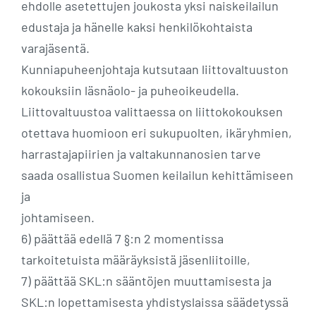
ehdolle asetettujen joukosta yksi naiskeilailun
edustaja ja hänelle kaksi henkilökohtaista
varajäsentä.
Kunniapuheenjohtaja kutsutaan liittovaltuuston
kokouksiin läsnäolo- ja puheoikeudella.
Liittovaltuustoa valittaessa on liittokokouksen
otettava huomioon eri sukupuolten, ikäryhmien,
harrastajapiirien ja valtakunnanosien tarve
saada osallistua Suomen keilailun kehittämiseen
ja
johtamiseen.
6) päättää edellä 7 §:n 2 momentissa
tarkoitetuista määräyksistä jäsenliitoille,
7) päättää SKL:n sääntöjen muuttamisesta ja
SKL:n lopettamisesta yhdistyslaissa säädetyssä