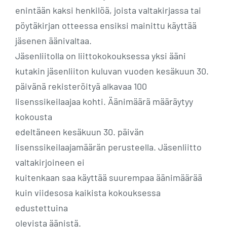
enintään kaksi henkilöä, joista valtakirjassa tai
pöytäkirjan otteessa ensiksi mainittu käyttää
jäsenen äänivaltaa.
Jäsenliitolla on liittokokouksessa yksi ääni
kutakin jäsenliiton kuluvan vuoden kesäkuun 30.
päivänä rekisteröityä alkavaa 100
lisenssikeilaajaa kohti. Äänimäärä määräytyy
kokousta
edeltäneen kesäkuun 30. päivän
lisenssikeilaajamäärän perusteella. Jäsenliitto
valtakirjoineen ei
kuitenkaan saa käyttää suurempaa äänimäärää
kuin viidesosa kaikista kokouksessa
edustettuina
olevista äänistä.