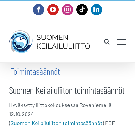
Skip
Facebook
YouTube
Instagram
Tiktok
LinkedIn
to
content
Toimintasäännöt
Suomen Keilailuliiton toimintasäännöt
Hyväksytty liittokokouksessa Rovaniemellä
12.10.2024
(
Suomen Keilailuliiton toimintasäännöt
) PDF