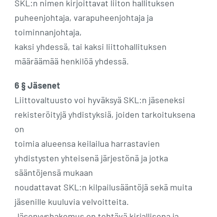
SKL:n nimen kirjoittavat liiton hallituksen
puheenjohtaja, varapuheenjohtaja ja
toiminnanjohtaja,
kaksi yhdessä, tai kaksi liittohallituksen
määräämää henkilöä yhdessä.
6 § Jäsenet
Liittovaltuusto voi hyväksyä SKL:n jäseneksi
rekisteröityjä yhdistyksiä, joiden tarkoituksena
on
toimia alueensa keilailua harrastavien
yhdistysten yhteisenä järjestönä ja jotka
sääntöjensä mukaan
noudattavat SKL:n kilpailusääntöjä sekä muita
jäsenille kuuluvia velvoitteita.
Jäsenyyshakemus on tehtävä kirjallisena ja