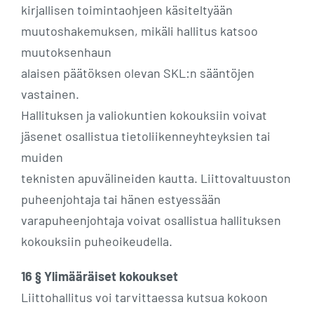
kirjallisen toimintaohjeen käsiteltyään
muutoshakemuksen, mikäli hallitus katsoo
muutoksenhaun
alaisen päätöksen olevan SKL:n sääntöjen
vastainen.
Hallituksen ja valiokuntien kokouksiin voivat
jäsenet osallistua tietoliikenneyhteyksien tai
muiden
teknisten apuvälineiden kautta. Liittovaltuuston
puheenjohtaja tai hänen estyessään
varapuheenjohtaja voivat osallistua hallituksen
kokouksiin puheoikeudella.
16 § Ylimääräiset kokoukset
Liittohallitus voi tarvittaessa kutsua kokoon