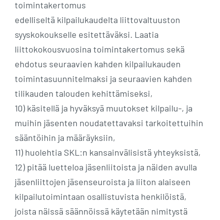
toimintakertomus
edelliseltä kilpailukaudelta liittovaltuuston
syyskokoukselle esitettäväksi. Laatia
liittokokousvuosina toimintakertomus sekä
ehdotus seuraavien kahden kilpailukauden
toimintasuunnitelmaksi ja seuraavien kahden
tilikauden talouden kehittämiseksi,
10) käsitellä ja hyväksyä muutokset kilpailu-, ja
muihin jäsenten noudatettavaksi tarkoitettuihin
sääntöihin ja määräyksiin,
11) huolehtia SKL:n kansainvälisistä yhteyksistä,
12) pitää luetteloa jäsenliitoista ja näiden avulla
jäsenliittojen jäsenseuroista ja liiton alaiseen
kilpailutoimintaan osallistuvista henkilöistä,
joista näissä säännöissä käytetään nimitystä