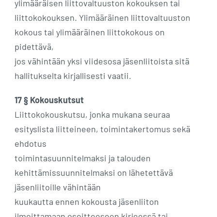
ylimääräisen liittovaltuuston kokouksen tai
liittokokouksen. Ylimääräinen liittovaltuuston
kokous tai ylimääräinen liittokokous on
pidettävä,
jos vähintään yksi viidesosa jäsenliitoista sitä
hallitukselta kirjallisesti vaatii.
17 § Kokouskutsut
Liittokokouskutsu, jonka mukana seuraa
esityslista liitteineen, toimintakertomus sekä
ehdotus
toimintasuunnitelmaksi ja talouden
kehittämissuunnitelmaksi on lähetettävä
jäsenliitoille vähintään
kuukautta ennen kokousta jäsenliiton
ilmoittamaan osoitteeseen kirjeessä tai