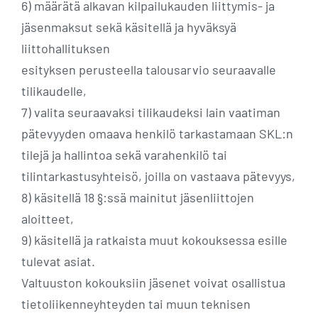
6) määrätä alkavan kilpailukauden liittymis- ja
jäsenmaksut sekä käsitellä ja hyväksyä
liittohallituksen
esityksen perusteella talousarvio seuraavalle
tilikaudelle,
7) valita seuraavaksi tilikaudeksi lain vaatiman
pätevyyden omaava henkilö tarkastamaan SKL:n
tilejä ja hallintoa sekä varahenkilö tai
tilintarkastusyhteisö, joilla on vastaava pätevyys,
8) käsitellä 18 §:ssä mainitut jäsenliittojen
aloitteet,
9) käsitellä ja ratkaista muut kokouksessa esille
tulevat asiat.
Valtuuston kokouksiin jäsenet voivat osallistua
tietoliikenneyhteyden tai muun teknisen