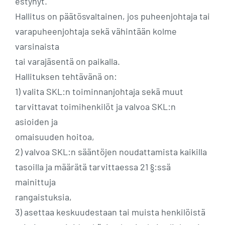
estynyt.
Hallitus on päätösvaltainen, jos puheenjohtaja tai
varapuheenjohtaja sekä vähintään kolme
varsinaista
tai varajäsentä on paikalla.
Hallituksen tehtävänä on:
1) valita SKL:n toiminnanjohtaja sekä muut
tarvittavat toimihenkilöt ja valvoa SKL:n
asioiden ja
omaisuuden hoitoa,
2) valvoa SKL:n sääntöjen noudattamista kaikilla
tasoilla ja määrätä tarvittaessa 21 §:ssä
mainittuja
rangaistuksia,
3) asettaa keskuudestaan tai muista henkilöistä