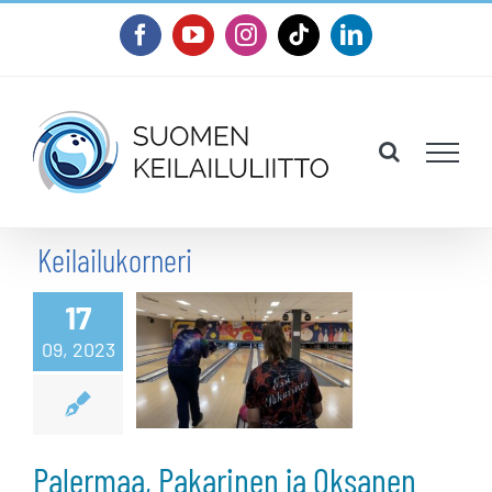
Skip
Facebook
YouTube
Instagram
Tiktok
LinkedIn
to
content
Keilailukorneri
Palermaa,
Pakarinen ja
17
09, 2023
Oksanen
loppukilpailuun
Norjassa
Palermaa, Pakarinen ja Oksanen