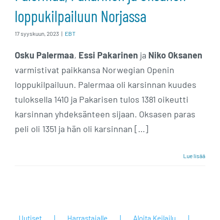
loppukilpailuun Norjassa
17 syyskuun, 2023
|
EBT
Osku Palermaa
,
Essi Pakarinen
ja
Niko Oksanen
varmistivat paikkansa Norwegian Openin
loppukilpailuun. Palermaa oli karsinnan kuudes
tuloksella 1410 ja Pakarisen tulos 1381 oikeutti
karsinnan yhdeksänteen sijaan. Oksasen paras
peli oli 1351 ja hän oli karsinnan […]
Lue lisää
Uutiset
Harrastajalle
Aloita Keilailu