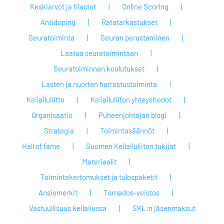
Keskiarvot ja tilastot
Online Scoring
Antidoping
Ratatarkastukset
Seuratoiminta
Seuran perustaminen
Laatua seuratoimintaan
Seuratoiminnan koulutukset
Lasten ja nuorten harrastustoiminta
Keilailuliitto
Keilailuliiton yhteystiedot
Organisaatio
Puheenjohtajan blogi
Strategia
Toimintasäännöt
Hall of fame
Suomen Keilailuliiton tukijat
Materiaalit
Toimintakertomukset ja tulospaketit
Ansiomerkit
Tornados-veistos
Vastuullisuus keilailussa
SKL:n jäsenmaksut