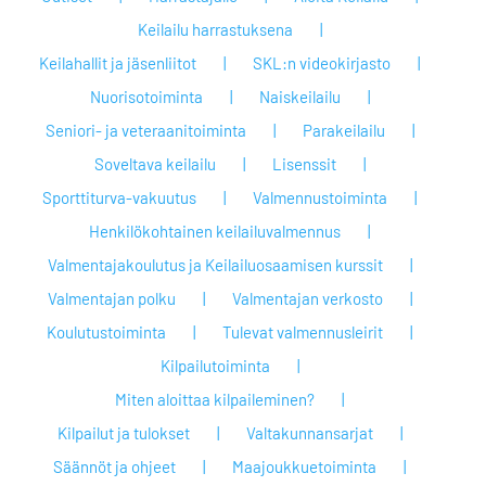
Keilailu harrastuksena
Keilahallit ja jäsenliitot
SKL:n videokirjasto
Nuorisotoiminta
Naiskeilailu
Seniori- ja veteraanitoiminta
Parakeilailu
Soveltava keilailu
Lisenssit
Sporttiturva-vakuutus
Valmennustoiminta
Henkilökohtainen keilailuvalmennus
Valmentajakoulutus ja Keilailuosaamisen kurssit
Valmentajan polku
Valmentajan verkosto
Koulutustoiminta
Tulevat valmennusleirit
Kilpailutoiminta
Miten aloittaa kilpaileminen?
Kilpailut ja tulokset
Valtakunnansarjat
Säännöt ja ohjeet
Maajoukkuetoiminta