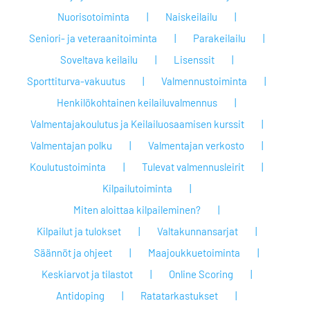
Nuorisotoiminta
Naiskeilailu
Seniori- ja veteraanitoiminta
Parakeilailu
Soveltava keilailu
Lisenssit
Sporttiturva-vakuutus
Valmennustoiminta
Henkilökohtainen keilailuvalmennus
Valmentajakoulutus ja Keilailuosaamisen kurssit
Valmentajan polku
Valmentajan verkosto
Koulutustoiminta
Tulevat valmennusleirit
Kilpailutoiminta
Miten aloittaa kilpaileminen?
Kilpailut ja tulokset
Valtakunnansarjat
Säännöt ja ohjeet
Maajoukkuetoiminta
Keskiarvot ja tilastot
Online Scoring
Antidoping
Ratatarkastukset