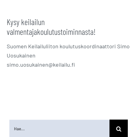
Kysy keilailun
valmentajakoulutustoiminnasta!
Suomen Keilailuliiton koulutuskoordinaattori Simo
Uosukainen
simo.uosukainen@keilailu.fi
Etsi
...