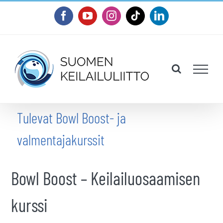
Skip
Facebook
YouTube
Instagram
Tiktok
LinkedIn
to
content
Tulevat Bowl Boost- ja
valmentajakurssit
Bowl Boost – Keilailuosaamisen
kurssi