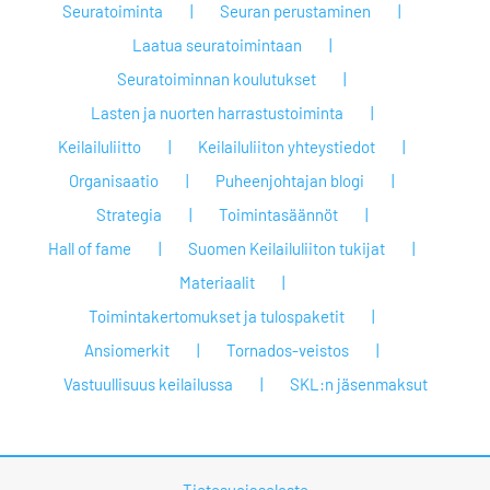
Seuratoiminta
Seuran perustaminen
Laatua seuratoimintaan
Seuratoiminnan koulutukset
Lasten ja nuorten harrastustoiminta
Keilailuliitto
Keilailuliiton yhteystiedot
Organisaatio
Puheenjohtajan blogi
Strategia
Toimintasäännöt
Hall of fame
Suomen Keilailuliiton tukijat
Materiaalit
Toimintakertomukset ja tulospaketit
Ansiomerkit
Tornados-veistos
Vastuullisuus keilailussa
SKL:n jäsenmaksut