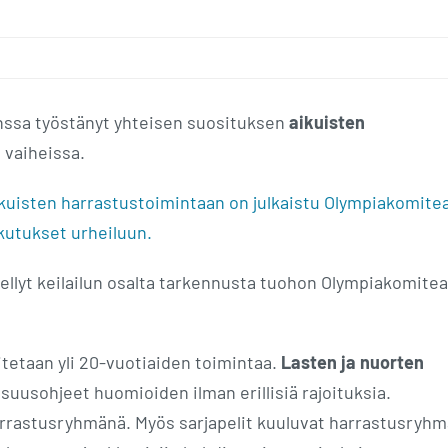
anssa työstänyt yhteisen suosituksen
aikuisten
 vaiheissa.
aikuisten harrastustoimintaan on julkaistu Olympiakomite
kutukset urheiluun.
itellyt keilailun osalta tarkennusta tuohon Olympiakomite
tetaan yli 20-vuotiaiden toimintaa.
Lasten ja nuorten
isuusohjeet huomioiden ilman erillisiä rajoituksia.
rrastusryhmänä. Myös sarjapelit kuuluvat harrastusryhm