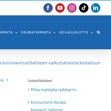
Facebook
YouTube
Instagram
Tiktok
Linked
OIMINTA
SEURATOIMINTA
KEILAILULIITTO
a koronavirustilanteen vaikutuksesta keilailuun
va
Uutiset/tiedotteet
Mika matkalla telkkariin
Koivuniemi keilasi
kevyesti jatkoon