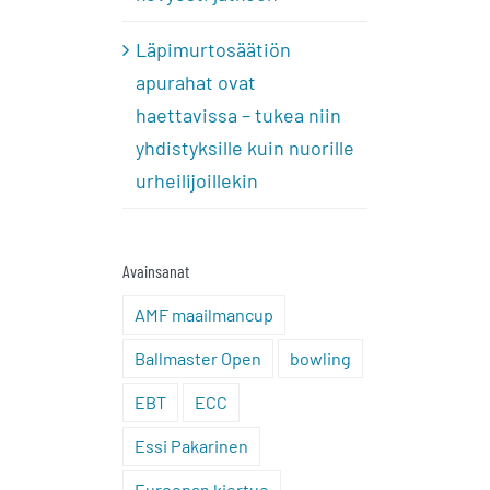
Läpimurtosäätiön
apurahat ovat
haettavissa – tukea niin
yhdistyksille kuin nuorille
urheilijoillekin
Avainsanat
AMF maailmancup
Ballmaster Open
bowling
EBT
ECC
Essi Pakarinen
Euroopan kiertue