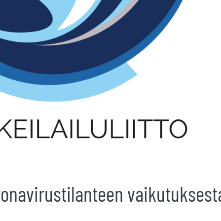
ronavirustilanteen vaikutuksest