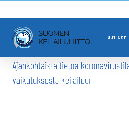
Skip
to
content
UUTISET
Ajankohtaista tietoa koronavirusti
vaikutuksesta keilailuun
Katso
kuvaa