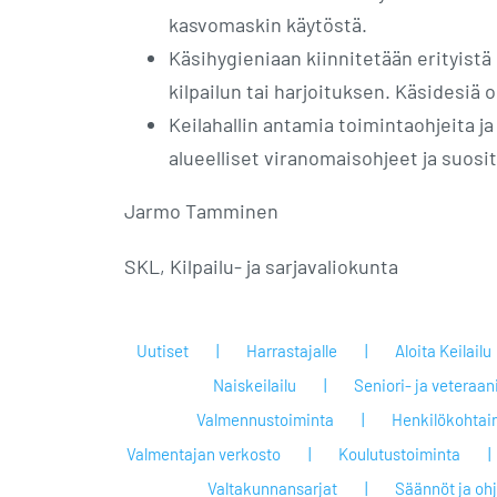
kasvomaskin käytöstä.
Käsihygieniaan kiinnitetään erityistä
kilpailun tai harjoituksen. Käsidesiä o
Keilahallin antamia toimintaohjeita j
alueelliset viranomaisohjeet ja suosi
Jarmo Tamminen
SKL, Kilpailu- ja sarjavaliokunta
Uutiset
Harrastajalle
Aloita Keilailu
Naiskeilailu
Seniori- ja veteraan
Valmennustoiminta
Henkilökohtai
Valmentajan verkosto
Koulutustoiminta
Valtakunnansarjat
Säännöt ja oh