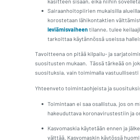
käsitteen sisään, eikä niihin sovelle
Sairaanhoitopiirien mukaisilla alueil
korostetaan lähikontaktien välttämist
leviämisvaiheen
tilanne, tulee keilaa
tarkoittaa käytännössä useissa hallei
Tavoitteena on pitää kilpailu- ja sarjatoim
suositusten mukaan. Tässä tärkeää on jok
suosituksia, vain toimimalla vastuullisest
Yhteenveto toimintaohjeista ja suosituksis
Toimintaan ei saa osallistua, jos on m
hakeuduttava koronavirustestiin ja 
Kasvomaskia käytetään ennen ja jälkeen
välttää. Kasvomaskin käytössä huomio