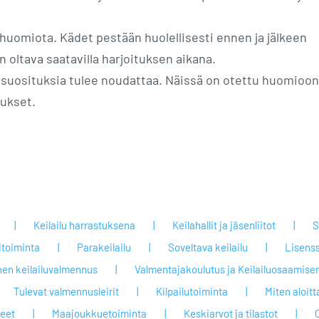
 huomiota. Kädet pestään huolellisesti ennen ja jälkeen
n oltava saatavilla harjoituksen aikana.
a suosituksia tulee noudattaa. Näissä on otettu huomioon
tukset.
Keilailu harrastuksena
Keilahallit ja jäsenliitot
S
itoiminta
Parakeilailu
Soveltava keilailu
Lisenss
nen keilailuvalmennus
Valmentajakoulutus ja Keilailuosaamisen
Tulevat valmennusleirit
Kilpailutoiminta
Miten aloit
jeet
Maajoukkuetoiminta
Keskiarvot ja tilastot