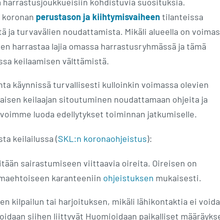
ta harrastusjoukkueisiin kohdistuvia suosituksia.
la koronan
perustason ja kiihtymisvaiheen
tilanteissa
ä ja turvavälien noudattamista. Mikäli alueella on voima
jien harrastaa lajia omassa harrastusryhmässä ja tämä
ssa keilaamisen välttämistä.
inta käynnissä turvallisesti kulloinkin voimassa olevien
aisen keilaajan sitoutuminen noudattamaan ohjeita ja
i voimme luoda edellytykset toiminnan jatkumiselle.
ta keilailussa (
SKL:n koronaohjeistus
):
itään sairastumiseen viittaavia oireita. Oireisen on
omaehtoiseen karanteeniin
ohjeistuksen
mukaisesti.
 kilpailun tai harjoituksen, mikäli lähikontaktia ei voida
idaan siihen liittyvät Huomioidaan paikalliset määräyks