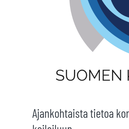
Ajankohtaista tietoa ko
keilailuun