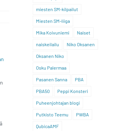
miesten SM-kilpailut
Miesten SM-liiga
Mika Koivuniemi
Naiset
naiskeilailu
Niko Oksanen
Oksanen Niko
an
Osku Palermaa
Pasanen Sanna
PBA
an
PBA50
Peppi Konsteri
Puheenjohtajan blogi
Putkisto Teemu
PWBA
ä
QubicaAMF