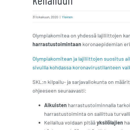
31 lokakuun, 2020
|
Yleinen
Olympiakomitea on yhdessä lajiliittojen k
harrastustoimintaan
koronaepidemian eri
Olympiakomitean ja lajiliittojen suositus 
sivuilla kohdassa koronavirustilanteen vai
SKL:n kilpailu- ja sarjavaliokunta on määr
ohjeeseen seuraavasti:
Aikuisten
harrastustoiminnalla tarkoi
harrastustoiminta on sallittua turvall
Keilailua voidaan pitää
yksilölajien
ha