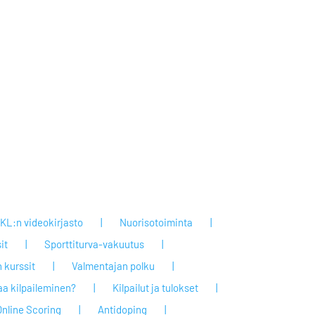
KL:n videokirjasto
Nuorisotoiminta
it
Sporttiturva-vakuutus
 kurssit
Valmentajan polku
taa kilpaileminen?
Kilpailut ja tulokset
Online Scoring
Antidoping