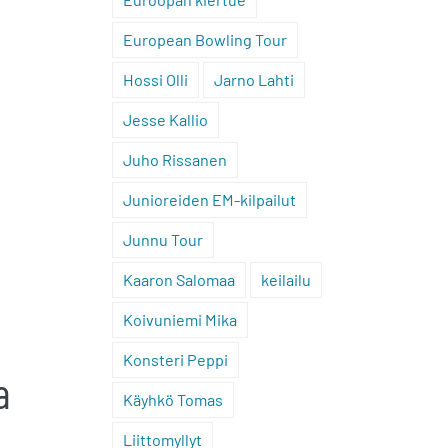
European Bowling Tour
Hossi Olli
Jarno Lahti
Jesse Kallio
Juho Rissanen
Junioreiden EM-kilpailut
Junnu Tour
Kaaron Salomaa
keilailu
Koivuniemi Mika
Konsteri Peppi
a
Käyhkö Tomas
Liittomyllyt