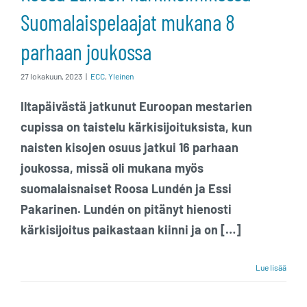
joukossa
Suomalaispelaajat mukana 8
parhaan joukossa
27 lokakuun, 2023
|
ECC
,
Yleinen
Iltapäivästä jatkunut Euroopan mestarien
cupissa on taistelu kärkisijoituksista, kun
naisten kisojen osuus jatkui 16 parhaan
joukossa, missä oli mukana myös
suomalaisnaiset Roosa Lundén ja Essi
Pakarinen. Lundén on pitänyt hienosti
kärkisijoitus paikastaan kiinni ja on […]
Lue lisää
Essi Pakariselle