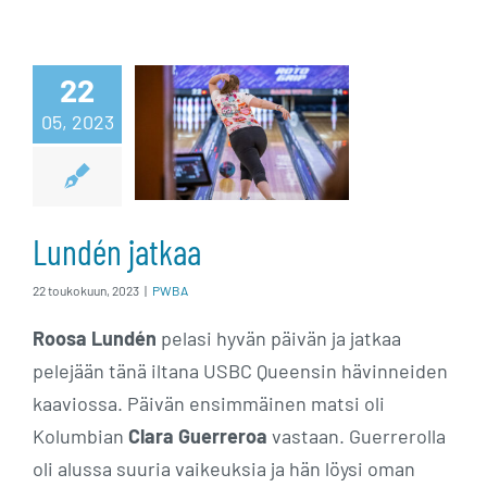
22
05, 2023
Lundén jatkaa
Lundén jatkaa
22 toukokuun, 2023
|
PWBA
Roosa Lundén
pelasi hyvän päivän ja jatkaa
pelejään tänä iltana USBC Queensin hävinneiden
kaaviossa. Päivän ensimmäinen matsi oli
Kolumbian
Clara Guerreroa
vastaan. Guerrerolla
oli alussa suuria vaikeuksia ja hän löysi oman