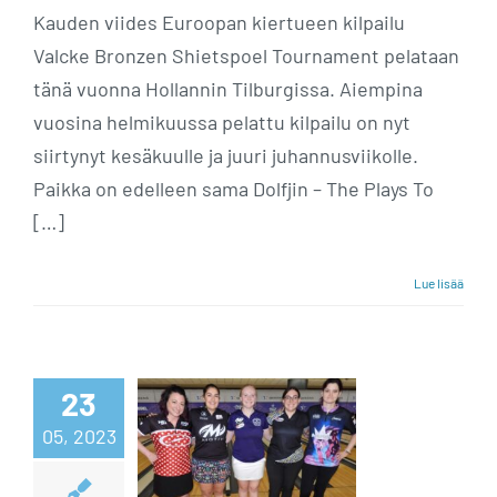
Kauden viides Euroopan kiertueen kilpailu
Valcke Bronzen Shietspoel Tournament pelataan
tänä vuonna Hollannin Tilburgissa. Aiempina
vuosina helmikuussa pelattu kilpailu on nyt
siirtynyt kesäkuulle ja juuri juhannusviikolle.
Paikka on edelleen sama Dolfjin – The Plays To
[…]
Lue lisää
Lundénin
tiaran
tavoittelu
23
05, 2023
päättyi