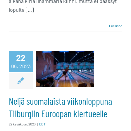
aikana kiriä Ilhammaria kiinni, mutta ei päässyt
lopulta […]
Lue lisää
Neljä
suomalaista
22
viikonloppuna
06, 2023
Tilburgiin
Euroopan
Neljä suomalaista viikonloppuna
kiertueelle
Tilburgiin Euroopan kiertueelle
22 kesäkuun, 2023
|
EBT