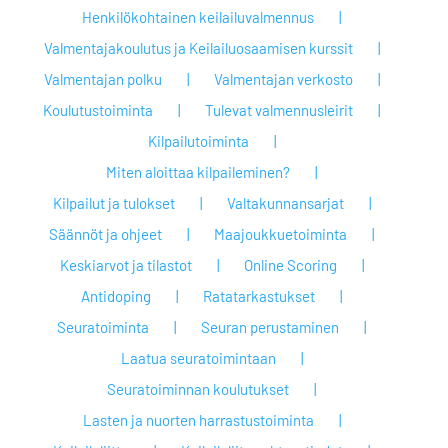
Henkilökohtainen keilailuvalmennus
Valmentajakoulutus ja Keilailuosaamisen kurssit
Valmentajan polku
Valmentajan verkosto
Koulutustoiminta
Tulevat valmennusleirit
Kilpailutoiminta
Miten aloittaa kilpaileminen?
Kilpailut ja tulokset
Valtakunnansarjat
Säännöt ja ohjeet
Maajoukkuetoiminta
Keskiarvot ja tilastot
Online Scoring
Antidoping
Ratatarkastukset
Seuratoiminta
Seuran perustaminen
Laatua seuratoimintaan
Seuratoiminnan koulutukset
Lasten ja nuorten harrastustoiminta