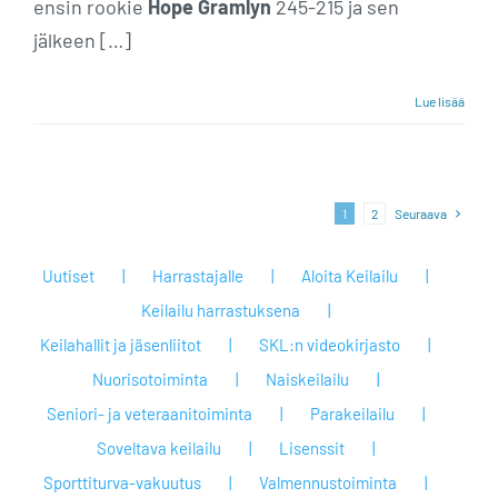
ensin rookie
Hope Gramlyn
245-215 ja sen
jälkeen […]
Lue lisää
1
2
Seuraava
Uutiset
Harrastajalle
Aloita Keilailu
Keilailu harrastuksena
Keilahallit ja jäsenliitot
SKL:n videokirjasto
Nuorisotoiminta
Naiskeilailu
Seniori- ja veteraanitoiminta
Parakeilailu
Soveltava keilailu
Lisenssit
Sporttiturva-vakuutus
Valmennustoiminta