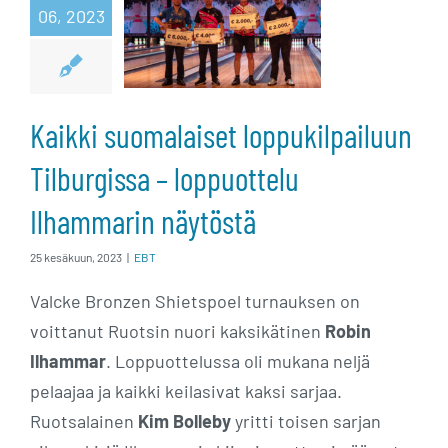
06, 2023
Tilburgissa –
loppuottelu
Ilhammarin
Kaikki suomalaiset loppukilpailuun
näytöstä
Tilburgissa – loppuottelu
Ilhammarin näytöstä
25 kesäkuun, 2023
|
EBT
Valcke Bronzen Shietspoel turnauksen on
voittanut Ruotsin nuori kaksikätinen
Robin
Ilhammar
. Loppuottelussa oli mukana neljä
pelaajaa ja kaikki keilasivat kaksi sarjaa.
Ruotsalainen
Kim Bolleby
yritti toisen sarjan