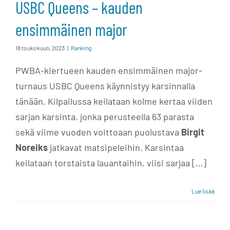
USBC Queens – kauden
ensimmäinen major
18 toukokuun, 2023
|
Ranking
PWBA-kiertueen kauden ensimmäinen major-
turnaus USBC Queens käynnistyy karsinnalla
tänään. Kilpailussa keilataan kolme kertaa viiden
sarjan karsinta, jonka perusteella 63 parasta
sekä viime vuoden voittoaan puolustava
Birgit
Noreiks
jatkavat matsipeleihin. Karsintaa
keilataan torstaista lauantaihin, viisi sarjaa […]
Lue lisää
Jordan