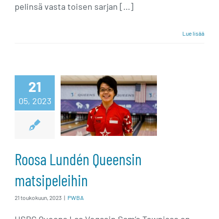
pelinsä vasta toisen sarjan […]
Lue lisää
Roosa Lundén
21
05, 2023
Queensin
matsipeleihin
Roosa Lundén Queensin
matsipeleihin
21 toukokuun, 2023
|
PWBA