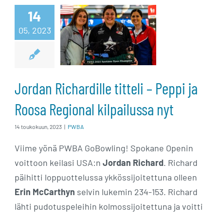
Richardille
14
05, 2023
titteli – Peppi ja
Roosa Regional
kilpailussa nyt
Jordan Richardille titteli – Peppi ja
Roosa Regional kilpailussa nyt
14 toukokuun, 2023
|
PWBA
Viime yönä PWBA GoBowling! Spokane Openin
voittoon keilasi USA:n
Jordan Richard
. Richard
päihitti loppuottelussa ykkössijoitettuna olleen
Erin McCarthyn
selvin lukemin 234-153. Richard
lähti pudotuspeleihin kolmossijoitettuna ja voitti