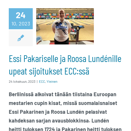
ja Roosa
24
Lundénille
10, 2023
upeat
sijoitukset
Essi Pakariselle ja Roosa Lundénille
ECC:ssä
upeat sijoitukset ECC:ssä
24 lokakuun, 2023
|
ECC
,
Yleinen
Berliinissä alkoivat tänään tiistaina Euroopan
mestarien cupin kisat, missä suomalaisnaiset
Essi Pakarinen ja Roosa Lundén pelasivat
kahdeksan sarjan avausblokkinsa. Lundén
heitti tuloksen 1724 ja Pakarinen heitti tuloksen