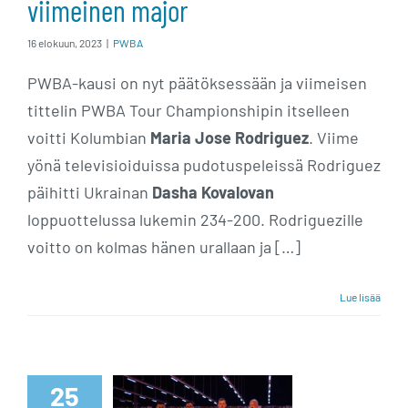
viimeinen major
16 elokuun, 2023
|
PWBA
PWBA-kausi on nyt päätöksessään ja viimeisen
tittelin PWBA Tour Championshipin itselleen
voitti Kolumbian
Maria Jose Rodriguez
. Viime
yönä televisioiduissa pudotuspeleissä Rodriguez
päihitti Ukrainan
Dasha Kovalovan
loppuottelussa lukemin 234-200. Rodriguezille
voitto on kolmas hänen urallaan ja […]
Lue lisää
Kaikki
suomalaiset
loppukilpailuun
25