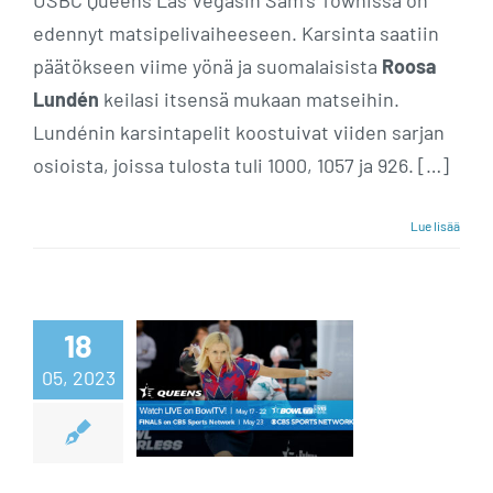
USBC Queens Las Vegasin Sam’s Townissa on
edennyt matsipelivaiheeseen. Karsinta saatiin
päätökseen viime yönä ja suomalaisista
Roosa
Lundén
keilasi itsensä mukaan matseihin.
Lundénin karsintapelit koostuivat viiden sarjan
osioista, joissa tulosta tuli 1000, 1057 ja 926. […]
Lue lisää
USBC Queens –
18
kauden
05, 2023
ensimmäinen
major