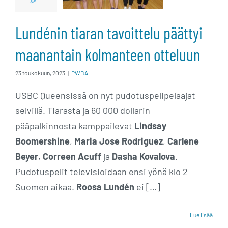
maanantain
kolmanteen
Lundénin tiaran tavoittelu päättyi
otteluun
maanantain kolmanteen otteluun
23 toukokuun, 2023
|
PWBA
USBC Queensissä on nyt pudotuspelipelaajat
selvillä. Tiarasta ja 60 000 dollarin
pääpalkinnosta kamppailevat
Lindsay
Boomershine
,
Maria Jose Rodriguez
,
Carlene
Beyer
,
Correen Acuff
ja
Dasha Kovalova
.
Pudotuspelit televisioidaan ensi yönä klo 2
Suomen aikaa.
Roosa Lundén
ei […]
Lue lisää