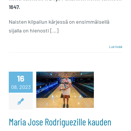
1647.
Naisten kilpailun kärjessä on ensimmäisellä
sijalla on hienosti […]
Lue lisää
Maria Jose
Rodriguezille
16
08, 2023
kauden
viimeinen
major
Maria Jose Rodriguezille kauden