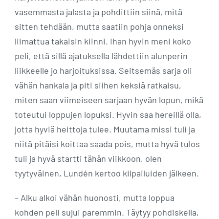
vasemmasta jalasta ja pohdittiin siinä, mitä
sitten tehdään, mutta saatiin pohja onneksi
liimattua takaisin kiinni. Ihan hyvin meni koko
peli, että sillä ajatuksella lähdettiin alunperin
liikkeelle jo harjoituksissa. Seitsemäs sarja oli
vähän hankala ja piti siihen keksiä ratkaisu,
miten saan viimeiseen sarjaan hyvän lopun, mikä
toteutui loppujen lopuksi. Hyvin saa hereillä olla,
jotta hyviä heittoja tulee. Muutama missi tuli ja
niitä pitäisi koittaa saada pois, mutta hyvä tulos
tuli ja hyvä startti tähän viikkoon, olen
tyytyväinen, Lundén kertoo kilpailuiden jälkeen.
– Alku alkoi vähän huonosti, mutta loppua
kohden peli sujui paremmin. Täytyy pohdiskella,