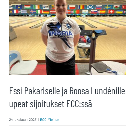
kuvaa
isompana
Essi Pakariselle ja Roosa Lundénille
upeat sijoitukset ECC:ssä
24 lokakuun, 2023
|
ECC
,
Yleinen