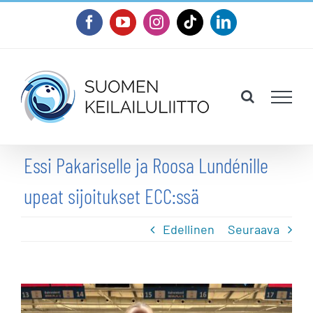
Skip
Facebook
YouTube
Instagram
Tiktok
LinkedIn
to
content
Essi Pakariselle ja Roosa Lundénille
upeat sijoitukset ECC:ssä
Edellinen
Seuraava
Katso