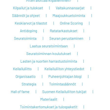
Miten aloittaa kilpaileminen?
Kilpailut ja tulokset
Valtakunnansarjat
Säännöt ja ohjeet
Maajoukkuetoiminta
Keskiarvot ja tilastot
Online Scoring
Antidoping
Ratatarkastukset
Seuratoiminta
Seuran perustaminen
Laatua seuratoimintaan
Seuratoiminnan koulutukset
Lasten ja nuorten harrastustoiminta
Keilailuliitto
Keilailuliiton yhteystiedot
Organisaatio
Puheenjohtajan blogi
Strategia
Toimintasäännöt
Hall of fame
Suomen Keilailuliiton tukijat
Materiaalit
Toimintakertomukset ja tulospaketit