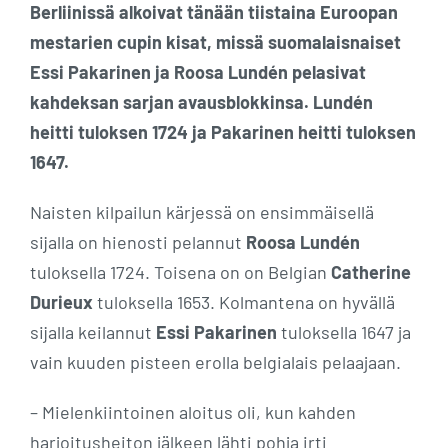
Berliinissä alkoivat tänään tiistaina Euroopan
mestarien cupin kisat, missä suomalaisnaiset
Essi Pakarinen ja Roosa Lundén pelasivat
kahdeksan sarjan avausblokkinsa. Lundén
heitti tuloksen 1724 ja Pakarinen heitti tuloksen
1647.
Naisten kilpailun kärjessä on ensimmäisellä
sijalla on hienosti pelannut
Roosa Lundén
tuloksella 1724. Toisena on on Belgian
Catherine
Durieux
tuloksella 1653. Kolmantena on hyvällä
sijalla keilannut
Essi Pakarinen
tuloksella 1647 ja
vain kuuden pisteen erolla belgialais pelaajaan.
– Mielenkiintoinen aloitus oli, kun kahden
harjoitusheiton jälkeen lähti pohja irti