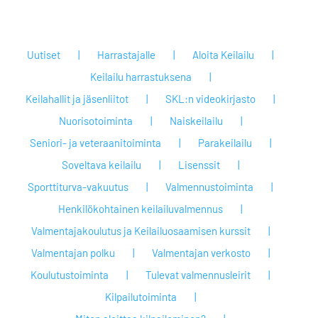
Uutiset
Harrastajalle
Aloita Keilailu
Keilailu harrastuksena
Keilahallit ja jäsenliitot
SKL:n videokirjasto
Nuorisotoiminta
Naiskeilailu
Seniori- ja veteraanitoiminta
Parakeilailu
Soveltava keilailu
Lisenssit
Sporttiturva-vakuutus
Valmennustoiminta
Henkilökohtainen keilailuvalmennus
Valmentajakoulutus ja Keilailuosaamisen kurssit
Valmentajan polku
Valmentajan verkosto
Koulutustoiminta
Tulevat valmennusleirit
Kilpailutoiminta