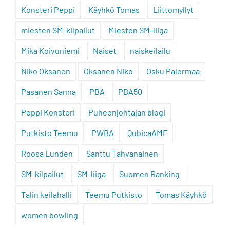
Konsteri Peppi
Käyhkö Tomas
Liittomyllyt
miesten SM-kilpailut
Miesten SM-liiga
Mika Koivuniemi
Naiset
naiskeilailu
Niko Oksanen
Oksanen Niko
Osku Palermaa
Pasanen Sanna
PBA
PBA50
Peppi Konsteri
Puheenjohtajan blogi
Putkisto Teemu
PWBA
QubicaAMF
Roosa Lunden
Santtu Tahvanainen
SM-kilpailut
SM-liiga
Suomen Ranking
Talin keilahalli
Teemu Putkisto
Tomas Käyhkö
women bowling