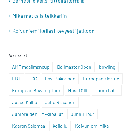
Barnesille kaksi titteliä kerralla
Mika matkalla telkkariin
Koivuniemi keilasi kevyesti jatkoon
Avainsanat
AMF maailmancup
Ballmaster Open
bowling
EBT
ECC
Essi Pakarinen
Euroopan kiertue
European Bowling Tour
Hossi Olli
Jarno Lahti
Jesse Kallio
Juho Rissanen
Junioreiden EM-kilpailut
Junnu Tour
Kaaron Salomaa
keilailu
Koivuniemi Mika