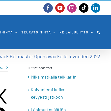
Facebook
YouTube
Instagram
Tiktok
Linked
OIMINTA
SEURATOIMINTA
KEILAILULIITTO
wick Ballmaster Open avaa keilailuvuoden 2023
va
Uutiset/tiedotteet
Mika matkalla telkkariin
Koivuniemi keilasi
kevyesti jatkoon
Läpimurtosäätiön