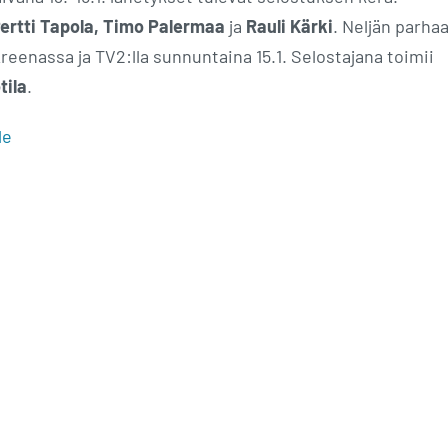
ertti Tapola, Timo Palermaa
ja
Rauli Kärki
. Neljän parha
reenassa ja TV2:lla sunnuntaina 15.1. Selostajana toimii
tila
.
le