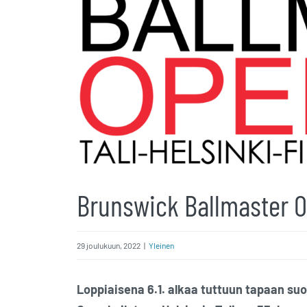
Brunswick Ballmaster O
29 joulukuun, 2022
|
Yleinen
Loppiaisena 6.1. alkaa tuttuun tapaan su