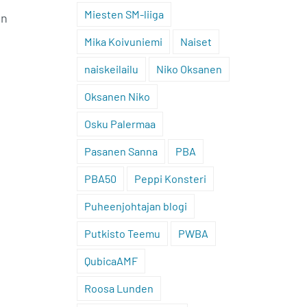
Miesten SM-liiga
an
Mika Koivuniemi
Naiset
naiskeilailu
Niko Oksanen
Oksanen Niko
Osku Palermaa
Pasanen Sanna
PBA
PBA50
Peppi Konsteri
Puheenjohtajan blogi
Putkisto Teemu
PWBA
QubicaAMF
Roosa Lunden