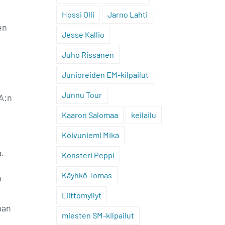
Hossi Olli
Jarno Lahti
en
Jesse Kallio
Juho Rissanen
Junioreiden EM-kilpailut
Junnu Tour
A:n
Kaaron Salomaa
keilailu
Koivuniemi Mika
a.
Konsteri Peppi
Käyhkö Tomas
n
Liittomyllyt
man
miesten SM-kilpailut