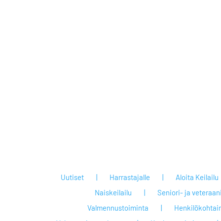
Uutiset
Harrastajalle
Aloita Keilailu
Naiskeilailu
Seniori- ja veteraan
Valmennustoiminta
Henkilökohtai