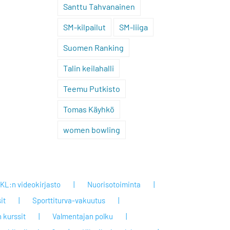
Santtu Tahvanainen
SM-kilpailut
SM-liiga
Suomen Ranking
Talin keilahalli
Teemu Putkisto
Tomas Käyhkö
women bowling
KL:n videokirjasto
Nuorisotoiminta
it
Sporttiturva-vakuutus
 kurssit
Valmentajan polku