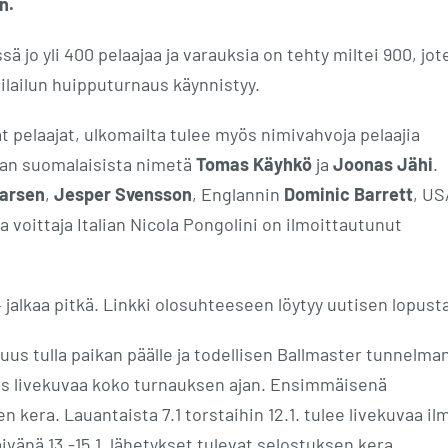
n.
 jo yli 400 pelaajaa ja varauksia on tehty miltei 900, jot
keilailun huipputurnaus käynnistyy.
 pelaajat, ulkomailta tulee myös nimivahvoja pelaajia
aan suomalaisista nimetä
Tomas Käyhkö
ja
Joonas Jähi
.
Larsen
,
Jesper Svensson
, Englannin
Dominic Barrett
, US
va voittaja Italian Nicola Pongolini on ilmoittautunut
 jalkaa pitkä. Linkki olosuhteeseen löytyy uutisen lopust
uus tulla paikan päälle ja todellisen Ballmaster tunnelma
yös livekuvaa koko turnauksen ajan. Ensimmäisenä
en kera. Lauantaista 7.1 torstaihin 12.1. tulee livekuvaa il
änä 13.-15.1. lähetykset tulevat selostuksen kera.