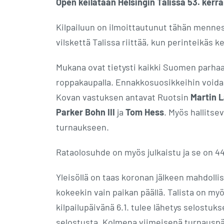
Open keilataan Helsingin Talissa 53. kerra
Kilpailuun on ilmoittautunut tähän mennessä
vilskettä Talissa riittää, kun perinteikäs 
Mukana ovat tietysti kaikki Suomen parhaat
roppakaupalla. Ennakkosuosikkeihin void
Kovan vastuksen antavat Ruotsin
Martin 
Parker Bohn III
ja
Tom Hess
. Myös hallitse
turnaukseen.
Rataolosuhde on myös julkaistu ja se on 44
Yleisöllä on taas koronan jälkeen mahdollis
kokeekin vain paikan päällä. Talista on m
kilpailupäivänä 6.1. tulee lähetys selostuks
selostusta. Kolmena viimeisenä turnauspäiv