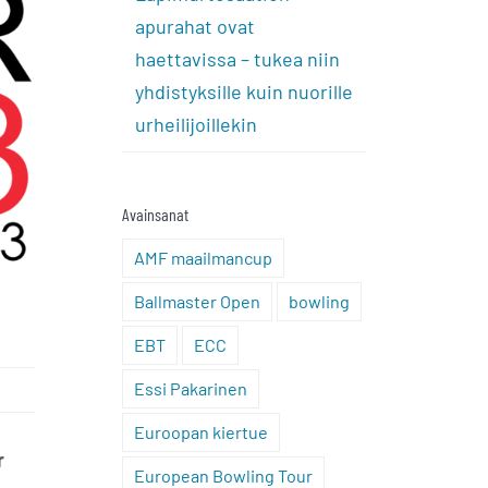
apurahat ovat
haettavissa – tukea niin
yhdistyksille kuin nuorille
urheilijoillekin
Avainsanat
AMF maailmancup
Ballmaster Open
bowling
EBT
ECC
Essi Pakarinen
Euroopan kiertue
r
European Bowling Tour