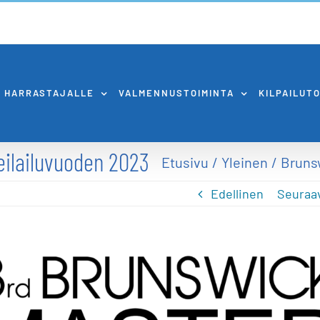
HARRASTAJALLE
VALMENNUSTOIMINTA
KILPAILUT
eilailuvuoden 2023
Etusivu
Yleinen
Bruns
Edellinen
Seuraa