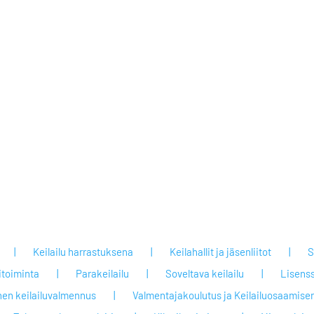
Keilailu harrastuksena
Keilahallit ja jäsenliitot
S
itoiminta
Parakeilailu
Soveltava keilailu
Lisenss
nen keilailuvalmennus
Valmentajakoulutus ja Keilailuosaamisen