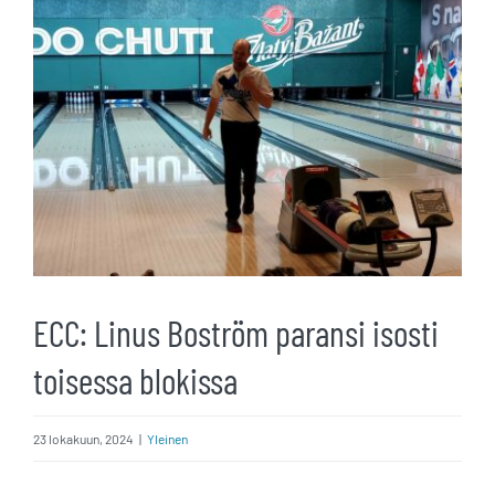
kuvaa
isompana
ECC: Linus Boström paransi isosti
toisessa blokissa
23 lokakuun, 2024
|
Yleinen