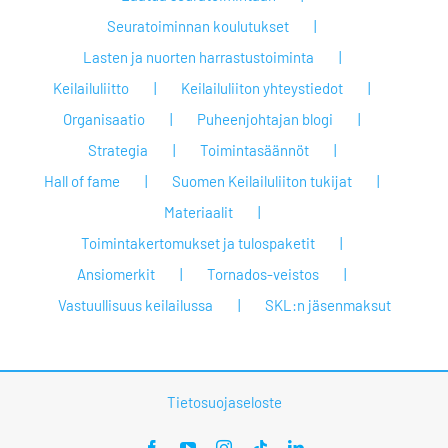
Seuratoiminnan koulutukset
Lasten ja nuorten harrastustoiminta
Keilailuliitto
Keilailuliiton yhteystiedot
Organisaatio
Puheenjohtajan blogi
Strategia
Toimintasäännöt
Hall of fame
Suomen Keilailuliiton tukijat
Materiaalit
Toimintakertomukset ja tulospaketit
Ansiomerkit
Tornados-veistos
Vastuullisuus keilailussa
SKL:n jäsenmaksut
Tietosuojaseloste
Facebook
YouTube
Instagram
Tiktok
LinkedIn