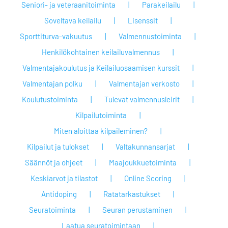
Seniori- ja veteraanitoiminta
Parakeilailu
Soveltava keilailu
Lisenssit
Sporttiturva-vakuutus
Valmennustoiminta
Henkilökohtainen keilailuvalmennus
Valmentajakoulutus ja Keilailuosaamisen kurssit
Valmentajan polku
Valmentajan verkosto
Koulutustoiminta
Tulevat valmennusleirit
Kilpailutoiminta
Miten aloittaa kilpaileminen?
Kilpailut ja tulokset
Valtakunnansarjat
Säännöt ja ohjeet
Maajoukkuetoiminta
Keskiarvot ja tilastot
Online Scoring
Antidoping
Ratatarkastukset
Seuratoiminta
Seuran perustaminen
Laatua seuratoimintaan