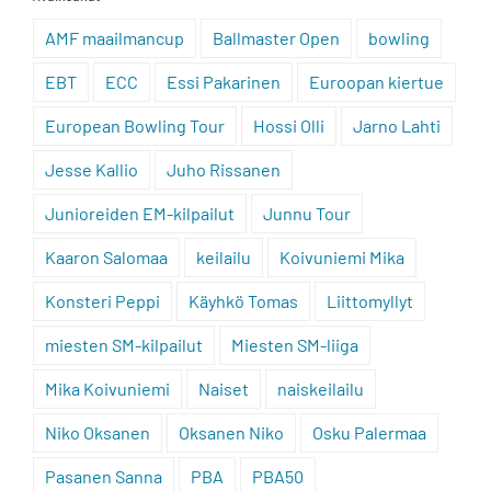
AMF maailmancup
Ballmaster Open
bowling
EBT
ECC
Essi Pakarinen
Euroopan kiertue
European Bowling Tour
Hossi Olli
Jarno Lahti
Jesse Kallio
Juho Rissanen
Junioreiden EM-kilpailut
Junnu Tour
Kaaron Salomaa
keilailu
Koivuniemi Mika
Konsteri Peppi
Käyhkö Tomas
Liittomyllyt
miesten SM-kilpailut
Miesten SM-liiga
Mika Koivuniemi
Naiset
naiskeilailu
Niko Oksanen
Oksanen Niko
Osku Palermaa
Pasanen Sanna
PBA
PBA50