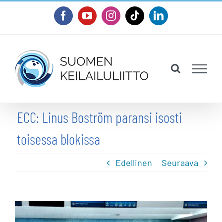
Skip
Facebook
YouTube
Instagram
Tiktok
LinkedIn
to
content
ECC: Linus Boström paransi isosti
toisessa blokissa
Edellinen
Seuraava
Katso