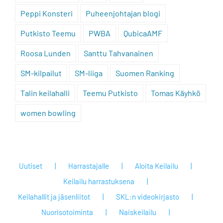
Peppi Konsteri
Puheenjohtajan blogi
Putkisto Teemu
PWBA
QubicaAMF
Roosa Lunden
Santtu Tahvanainen
SM-kilpailut
SM-liiga
Suomen Ranking
Talin keilahalli
Teemu Putkisto
Tomas Käyhkö
women bowling
Uutiset
Harrastajalle
Aloita Keilailu
Keilailu harrastuksena
Keilahallit ja jäsenliitot
SKL:n videokirjasto
Nuorisotoiminta
Naiskeilailu