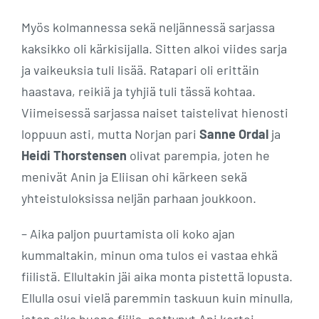
Myös kolmannessa sekä neljännessä sarjassa
kaksikko oli kärkisijalla. Sitten alkoi viides sarja
ja vaikeuksia tuli lisää. Ratapari oli erittäin
haastava, reikiä ja tyhjiä tuli tässä kohtaa.
Viimeisessä sarjassa naiset taistelivat hienosti
loppuun asti, mutta Norjan pari
Sanne Ordal
ja
Heidi Thorstensen
olivat parempia, joten he
menivät Anin ja Eliisan ohi kärkeen sekä
yhteistuloksissa neljän parhaan joukkoon.
– Aika paljon puurtamista oli koko ajan
kummaltakin, minun oma tulos ei vastaa ehkä
fiilistä. Ellultakin jäi aika monta pistettä lopusta.
Ellulla osui vielä paremmin taskuun kuin minulla,
joten aika huono fiilis, pettynyt Ani kertoi.