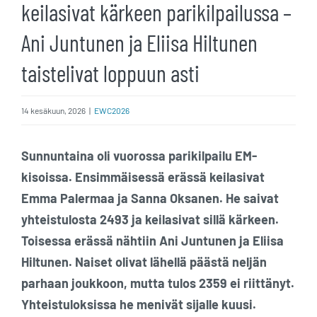
keilasivat kärkeen parikilpailussa –
Ani Juntunen ja Eliisa Hiltunen
taistelivat loppuun asti
14 kesäkuun, 2026
|
EWC2026
Sunnuntaina oli vuorossa parikilpailu EM-
kisoissa. Ensimmäisessä erässä keilasivat
Emma Palermaa ja Sanna Oksanen. He saivat
yhteistulosta 2493 ja keilasivat sillä kärkeen.
Toisessa erässä nähtiin Ani Juntunen ja Eliisa
Hiltunen. Naiset olivat lähellä päästä neljän
parhaan joukkoon, mutta tulos 2359 ei riittänyt.
Yhteistuloksissa he menivät sijalle kuusi.