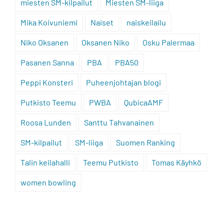
miesten SM-kilpailut
Miesten SM-liiga
Mika Koivuniemi
Naiset
naiskeilailu
Niko Oksanen
Oksanen Niko
Osku Palermaa
Pasanen Sanna
PBA
PBA50
Peppi Konsteri
Puheenjohtajan blogi
Putkisto Teemu
PWBA
QubicaAMF
Roosa Lunden
Santtu Tahvanainen
SM-kilpailut
SM-liiga
Suomen Ranking
Talin keilahalli
Teemu Putkisto
Tomas Käyhkö
women bowling