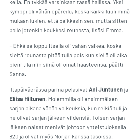
keila. En tykkää varsinkaan tässä hallissa. Yksi
kymppi oli vähän epäreilu, koska kaikki luuli minä
mukaan lukien, että paikkasin sen, mutta sitten
pallo jotenkin koukkasi reunasta, lisäsi Emma.
– Ehkä se loppu itsellä oli vähän vaikea, koska
sieltä reunasta pitää tulla pois kun siellä oli aika
pieni tila niin siinä oli omat haasteensa, päätti
Sanna.
Iltapäiväerässä parina pelasivat
Ani Juntunen
ja
Eliisa Hiltunen
. Molemmilla oli ensimmäisen
sarjan aikana vähän vaikeuksia, kun reikiä tuli ja
he olivat sarjan jälkeen viidensiä. Toisen sarjan
jälkeen naiset menivät johtoon yhteistuloksella
820 ja olivat myös Norjan kanssa tasoissa.