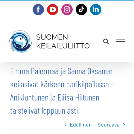
Skip
Facebook
YouTube
Instagram
Tiktok
LinkedIn
to
content
Emma Palermaa ja Sanna Oksanen
keilasivat kärkeen parikilpailussa –
Ani Juntunen ja Eliisa Hiltunen
taistelivat loppuun asti
Edellinen
Seuraava