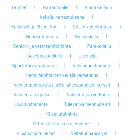
Uutiset
Harrastajalle
Aloita Keilailu
Keilailu harrastuksena
Keilahallit ja jäsenliitot
SKL:n videokirjasto
Nuorisotoiminta
Naiskeilailu
Seniori- ja veteraanitoiminta
Parakeilailu
Soveltava keilailu
Lisenssit
Sporttiturva-vakuutus
Valmennustoiminta
Henkilökohtainen keilailuvalmennus
Valmentajakoulutus ja Keilailuosaamisen kurssit
Valmentajan polku
Valmentajan verkosto
Koulutustoiminta
Tulevat valmennusleirit
Kilpailutoiminta
Miten aloittaa kilpaileminen?
Kilpailut ja tulokset
Valtakunnansarjat