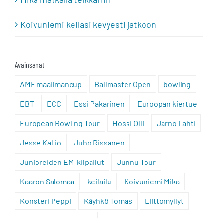
Koivuniemi keilasi kevyesti jatkoon
Avainsanat
AMF maailmancup
Ballmaster Open
bowling
EBT
ECC
Essi Pakarinen
Euroopan kiertue
European Bowling Tour
Hossi Olli
Jarno Lahti
Jesse Kallio
Juho Rissanen
Junioreiden EM-kilpailut
Junnu Tour
Kaaron Salomaa
keilailu
Koivuniemi Mika
Konsteri Peppi
Käyhkö Tomas
Liittomyllyt