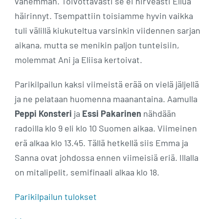
vähemmän. Toivottavasti se ei hirveästi Ellua
häirinnyt. Tsempattiin toisiamme hyvin vaikka
tuli välillä kiukuteltua varsinkin viidennen sarjan
aikana, mutta se menikin paljon tunteisiin,
molemmat Ani ja Eliisa kertoivat.
Parikilpailun kaksi viimeistä erää on vielä jäljellä
ja ne pelataan huomenna maanantaina. Aamulla
Peppi Konsteri
ja
Essi Pakarinen
nähdään
radoilla klo 9 eli klo 10 Suomen aikaa. Viimeinen
erä alkaa klo 13.45. Tällä hetkellä siis Emma ja
Sanna ovat johdossa ennen viimeisiä eriä. Illalla
on mitalipelit, semifinaali alkaa klo 18.
Parikilpailun tulokset