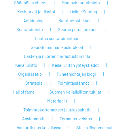
Säännöt ja ohjeet
Maajoukkuetoiminta
Keskiarvot ja tilastot
Online Scoring
Antidoping
Ratatarkastukset
Seuratoiminta
Seuran perustaminen
Laatua seuratoimintaan
Seuratoiminnan koulutukset
Lasten ja nuorten harrastustoiminta
Keilailuliitto
Keilailuliiton yhteystiedot
Organisaatio
Puheenjohtajan blogi
Strategia
Toimintasäännöt
Hall of fame
Suomen Keilailuliiton tukijat
Materiaalit
Toimintakertomukset ja tulospaketit
Ansiomerkit
Tornados-veistos
Vastuullisuus keilailussa
SKL:n jäsenmaksut