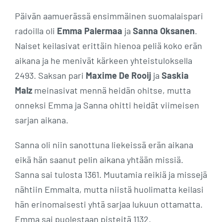
Päivän aamuerässä ensimmäinen suomalaispari
radoilla oli
Emma Palermaa
ja
Sanna Oksanen
.
Naiset keilasivat erittäin hienoa peliä koko erän
aikana ja he menivät kärkeen yhteistuloksella
2493. Saksan pari
Maxime De Rooij
ja
Saskia
Malz
meinasivat mennä heidän ohitse, mutta
onneksi Emma ja Sanna ohitti heidät viimeisen
sarjan aikana.
Sanna oli niin sanottuna liekeissä erän aikana
eikä hän saanut pelin aikana yhtään missiä.
Sanna sai tulosta 1361. Muutamia reikiä ja missejä
nähtiin Emmalta, mutta niistä huolimatta keilasi
hän erinomaisesti yhtä sarjaa lukuun ottamatta.
Emma sai puolestaan pisteitä 1132.