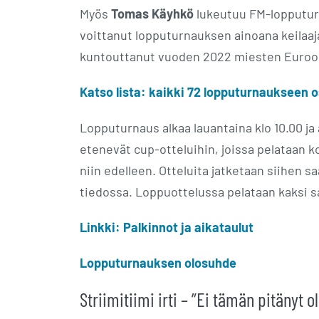
Myös
Tomas Käyhkö
lukeutuu FM-lopputur
voittanut lopputurnauksen ainoana keilaaja
kuntouttanut vuoden 2022 miesten Euroopa
Katso lista: kaikki 72 lopputurnaukseen o
Lopputurnaus alkaa lauantaina klo 10.00 ja
etenevät cup-otteluihin, joissa pelataan kolm
niin edelleen. Otteluita jatketaan siihen 
tiedossa. Loppuottelussa pelataan kaksi sa
Linkki: Palkinnot ja aikataulut
Lopputurnauksen olosuhde
Striimitiimi irti – ”Ei tämän pitänyt o