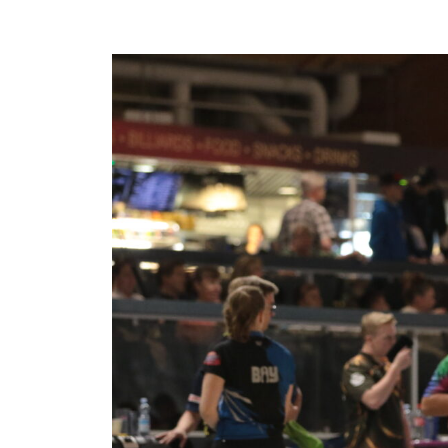
Katso
kuvaa
isompana