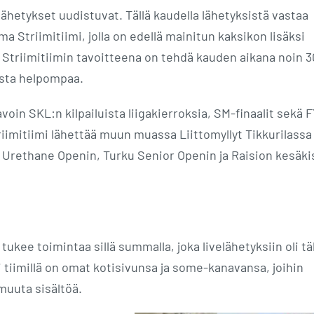
ähetykset uudistuvat. Tällä kaudella lähetyksistä vastaa
Striimitiimi, jolla on edellä mainitun kaksikon lisäksi
 Striimitiimin tavoitteena on tehdä kauden aikana noin 3
esta helpompaa.
oin SKL:n kilpailuista liigakierroksia, SM-finaalit sekä 
riimitiimi lähettää muun muassa Liittomyllyt Tikkurilassa
 No Urethane Openin, Turku Senior Openin ja Raision kesäk
tukee toimintaa sillä summalla, joka livelähetyksiin oli tä
i tiimillä on omat kotisivunsa ja some-kanavansa, joihin
muuta sisältöä.