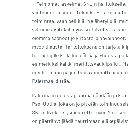
– Tein omat laskelmat SKL:n hallitukselle, 
vastaanoton suunnitelmille. Ei tämän pitäny
toimintaa, vaan pelkkiä livelähetyksiä, mut
saimme avatuksi myös kotisivut sekä some
olemme saaneet jo kiitosta ja havainneet, et
myös tilausta. Tarkoituksena on tarjota kilp
harrastajille keilailusisältöä ja yhdestä pai
esimerkiksi kaikki merkittävät kilpailut. Me
meillä on niin paljon tässä ammattilaisia t
Palermaa kiittää.
Palermaan selostajaparina nähdään ja kuul
Pasi Uotila, joka on jo pitkään toiminut as
SKL:n livelähetyksissä että myös Ylen keil
on päättänyt jäädä nauttimaan eläkepäivis