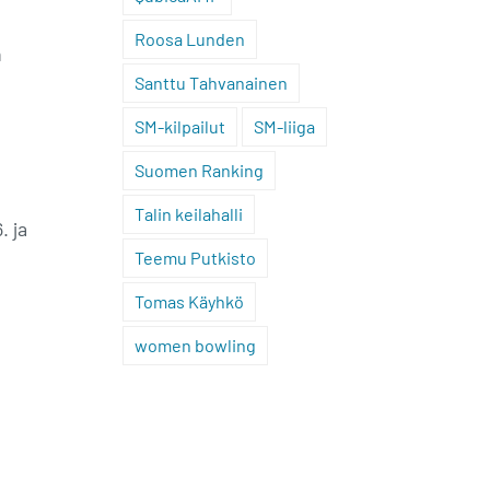
Roosa Lunden
n
Santtu Tahvanainen
SM-kilpailut
SM-liiga
Suomen Ranking
Talin keilahalli
. ja
Teemu Putkisto
Tomas Käyhkö
women bowling