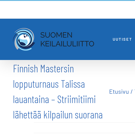
Skip
to
content
UUTISET
Finnish Mastersin
lopputurnaus Talissa
Etusivu
lauantaina – Striimitiimi
lähettää kilpailun suorana