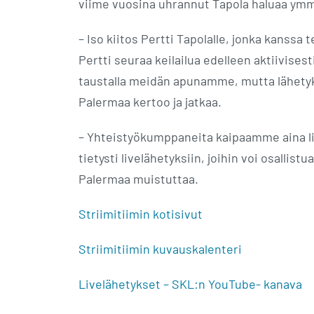
viime vuosina uhrannut Tapola haluaa ym
– Iso kiitos Pertti Tapolalle, jonka kanssa 
Pertti seuraa keilailua edelleen aktiivise
taustalla meidän apunamme, mutta lähety
Palermaa kertoo ja jatkaa.
– Yhteistyökumppaneita kaipaamme aina l
tietysti livelähetyksiin, joihin voi osallis
Palermaa muistuttaa.
Striimitiimin kotisivut
Striimitiimin kuvauskalenteri
Livelähetykset – SKL:n YouTube- kanava