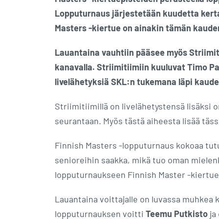
Lopputurnaus järjestetään kuudetta kertaa 
Masters -kiertue on ainakin tämän kauden
Lauantaina vauhtiin pääsee myös Striimi
kanavalla. Striimitiimiin kuuluvat Timo Pa
livelähetyksiä SKL:n tukemana läpi kaud
Striimitiimillä on livelähetystensä lisäks
seurantaan. Myös tästä aiheesta lisää täss
Finnish Masters -lopputurnaus kokoaa tutus
senioreihin saakka, mikä tuo oman mielenk
lopputurnaukseen Finnish Master -kiertue
Lauantaina voittajalle on luvassa muhkea
lopputurnauksen voitti
Teemu Putkisto
ja