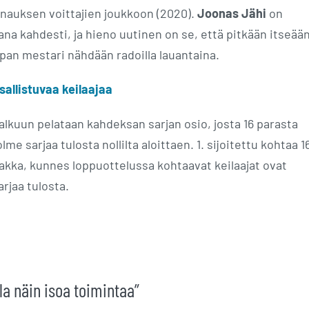
nauksen voittajien joukkoon (2020).
Joonas Jähi
on
na kahdesti, ja hieno uutinen on se, että pitkään itseää
n mestari nähdään radoilla lauantaina.
sallistuvaa keilaajaa
 alkuun pelataan kahdeksan sarjan osio, josta 16 parasta
e sarjaa tulosta nollilta aloittaen. 1. sijoitettu kohtaa 16
saakka, kunnes loppuottelussa kohtaavat keilaajat ovat
rjaa tulosta.
lla näin isoa toimintaa”