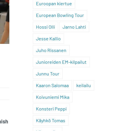
Euroopan kiertue
European Bowling Tour
Hossi Olli
Jarno Lahti
Jesse Kallio
Juho Rissanen
Junioreiden EM-kilpailut
Junnu Tour
Kaaron Salomaa
keilailu
Koivuniemi Mika
Konsteri Peppi
Käyhkö Tomas
nish