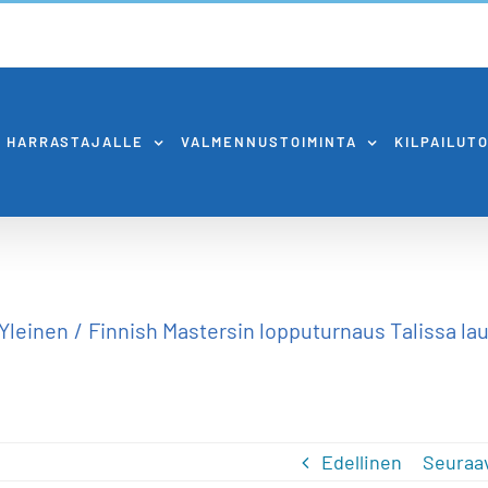
HARRASTAJALLE
VALMENNUSTOIMINTA
KILPAILUT
Yleinen
Finnish Mastersin lopputurnaus Talissa laua
Edellinen
Seuraa