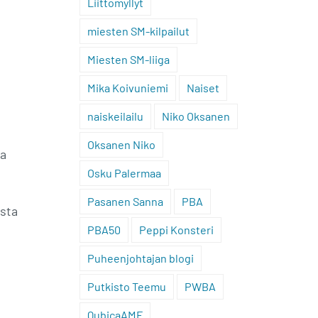
Liittomyllyt
miesten SM-kilpailut
Miesten SM-liiga
Mika Koivuniemi
Naiset
naiskeilailu
Niko Oksanen
Oksanen Niko
aa
Osku Palermaa
Pasanen Sanna
PBA
ista
PBA50
Peppi Konsteri
Puheenjohtajan blogi
Putkisto Teemu
PWBA
.
QubicaAMF