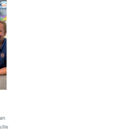
an
ille