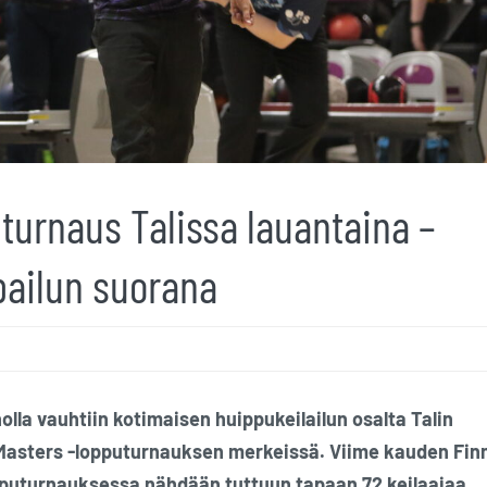
turnaus Talissa lauantaina –
lpailun suorana
la vauhtiin kotimaisen huippukeilailun osalta Talin
h Masters -lopputurnauksen merkeissä. Viime kauden Fin
pputurnauksessa nähdään tuttuun tapaan 72 keilaajaa.