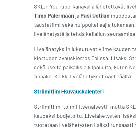
SKL:n YouTube-kanavalla lähetettävät livel
Timo Palermaan
ja
Pasi Uotilan
muodostama 
taustatiimi sekä huippukeilaajia tukenaan.
livelähetystä ja tehdä keilailun seuraamis
Livelähetyksiin lukeutuvat viime kauden tav
kiertueen avauskierros Talissa. Lisäksi St
sekä useita paikallisia kilpailuita, kuten
finaalin. Kaikki livelähetykset näet täältä:
Striimitiimi-kuvauskalenteri
Striimitiimi toimii itsenäisesti, mutta SKL 
kaudeksi budjetoitu. Livelähetysten lisäks
tuotetaan livelähetysten lisäksi runsaasti 