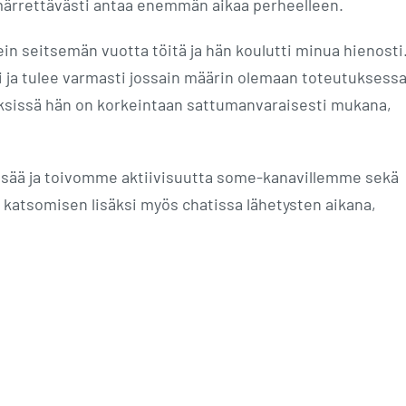
märrettävästi antaa enemmän aikaa perheelleen.
tein seitsemän vuotta töitä ja hän koulutti minua hienosti
sti ja tulee varmasti jossain määrin olemaan toteutuksess
ksissä hän on korkeintaan sattumanvaraisesti mukana,
isää ja toivomme aktiivisuutta some-kanavillemme sekä
tua katsomisen lisäksi myös chatissa lähetysten aikana,