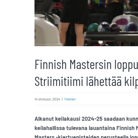
Finnish Mastersin loppu
Striimitiimi lähettää ki
14 elokuun, 2024
|
Yleinen
Alkanut keilakausi 2024-25 saadaan kunnol
keilahallissa tulevana lauantaina Finnis
Masters -kiertuepisteiden perusteella lo