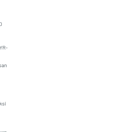
0
FYR-
isan
ksi