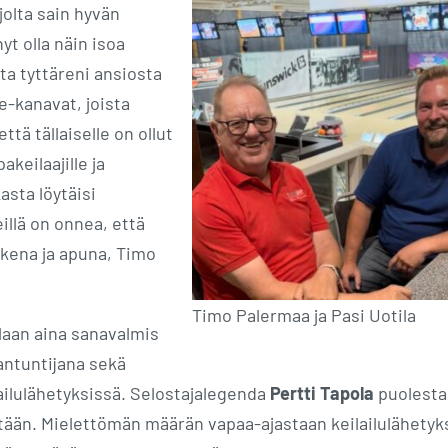
jolta sain hyvän
t olla näin isoa
ta tyttäreni ansiosta
-kanavat, joista
tä tällaiselle on ollut
akeilaajille ja
kasta löytäisi
illä on onnea, että
ukena ja apuna, Timo
Timo Palermaa ja Pasi Uotila
laan aina sanavalmis
iantuntijana sekä
ailulähetyksissä. Selostajalegenda
Pertti Tapola
puolesta
tään. Mielettömän määrän vapaa-ajastaan keilailulähetyks