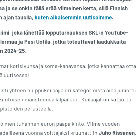
ja se onkin tällä erää viimeinen kerta, sillä Finnish
 ajan tauolla,
kuten aikaisemmin uutisoimme
.
tiimi, joka lähettää lopputurnauksen SKL:n YouTube-
lermaa ja Pasi Uotila, jotka toteuttavat laadukkaita
en 2024-25.
i omat kotisivunsa ja some-kanavansa, jotka kannattaa ott
ä uutisessa!
ti yhteen huippukeilaajia eri kategorioista aina juniore
iintoisen mausteensa kilpailuun. Keilaajat on kutsuttu
pisteiden perusteella.
 kolmen tuhannen euron pääpalkinto. Viime vuoden
 edellisenä vuonna voittajaksi kruunattiin
Juho Rissanen