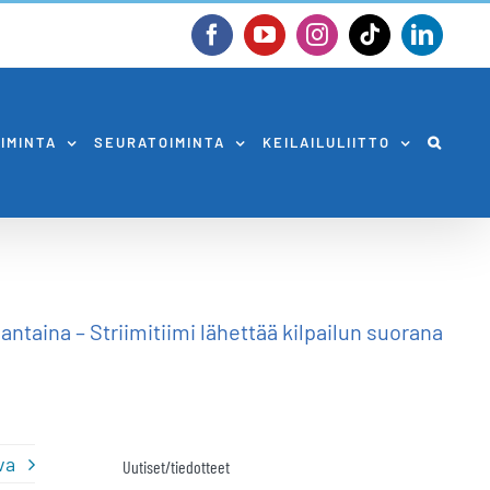
Facebook
YouTube
Instagram
Tiktok
Linked
OIMINTA
SEURATOIMINTA
KEILAILULIITTO
ntaina – Striimitiimi lähettää kilpailun suorana
va
Uutiset/tiedotteet