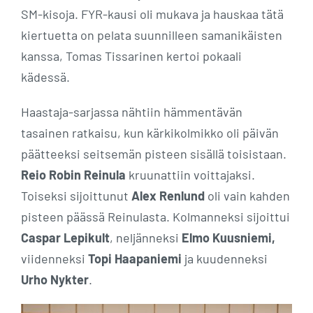
SM-kisoja. FYR-kausi oli mukava ja hauskaa tätä
kiertuetta on pelata suunnilleen samanikäisten
kanssa, Tomas Tissarinen kertoi pokaali
kädessä.
Haastaja-sarjassa nähtiin hämmentävän
tasainen ratkaisu, kun kärkikolmikko oli päivän
päätteeksi seitsemän pisteen sisällä toisistaan.
Reio Robin Reinula
kruunattiin voittajaksi.
Toiseksi sijoittunut
Alex Renlund
oli vain kahden
pisteen päässä Reinulasta. Kolmanneksi sijoittui
Caspar Lepikult
, neljänneksi
Elmo Kuusniemi,
viidenneksi
Topi Haapaniemi
ja kuudenneksi
Urho Nykter
.