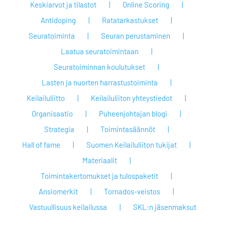
Keskiarvot ja tilastot
Online Scoring
Antidoping
Ratatarkastukset
Seuratoiminta
Seuran perustaminen
Laatua seuratoimintaan
Seuratoiminnan koulutukset
Lasten ja nuorten harrastustoiminta
Keilailuliitto
Keilailuliiton yhteystiedot
Organisaatio
Puheenjohtajan blogi
Strategia
Toimintasäännöt
Hall of fame
Suomen Keilailuliiton tukijat
Materiaalit
Toimintakertomukset ja tulospaketit
Ansiomerkit
Tornados-veistos
Vastuullisuus keilailussa
SKL:n jäsenmaksut