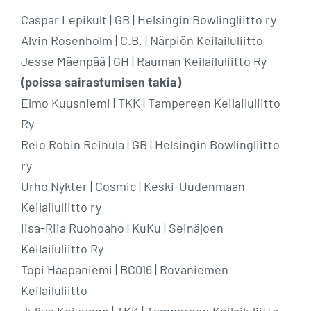
Caspar Lepikult | GB | Helsingin Bowlingliitto ry
Alvin Rosenholm | C.B. | Närpiön Keilailuliitto
Jesse Mäenpää | GH | Rauman Keilailuliitto Ry
(poissa sairastumisen takia)
Elmo Kuusniemi | TKK | Tampereen Keilailuliitto
Ry
Reio Robin Reinula | GB | Helsingin Bowlingliitto
ry
Urho Nykter | Cosmic | Keski-Uudenmaan
Keilailuliitto ry
Iisa-Riia Ruohoaho | KuKu | Seinäjoen
Keilailuliitto Ry
Topi Haapaniemi | BC016 | Rovaniemen
Keilailuliitto