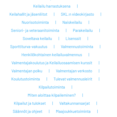
Keilailu harrastuksena
Keilahallit ja jäsenliitot
SKL:n videokirjasto
Nuorisotoiminta
Naiskeilailu
Seniori- ja veteraanitoiminta
Parakeilailu
Soveltava keilailu
Lisenssit
Sporttiturva-vakuutus
Valmennustoiminta
Henkilökohtainen keilailuvalmennus
Valmentajakoulutus ja Keilailuosaamisen kurssit
Valmentajan polku
Valmentajan verkosto
Koulutustoiminta
Tulevat valmennusleirit
Kilpailutoiminta
Miten aloittaa kilpaileminen?
Kilpailut ja tulokset
Valtakunnansarjat
Säännöt ja ohjeet
Maajoukkuetoiminta