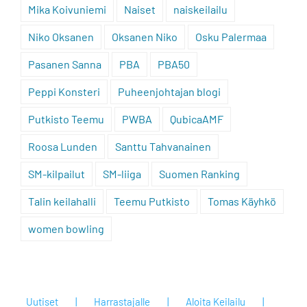
Mika Koivuniemi
Naiset
naiskeilailu
Niko Oksanen
Oksanen Niko
Osku Palermaa
Pasanen Sanna
PBA
PBA50
Peppi Konsteri
Puheenjohtajan blogi
Putkisto Teemu
PWBA
QubicaAMF
Roosa Lunden
Santtu Tahvanainen
SM-kilpailut
SM-liiga
Suomen Ranking
Talin keilahalli
Teemu Putkisto
Tomas Käyhkö
women bowling
Uutiset
Harrastajalle
Aloita Keilailu