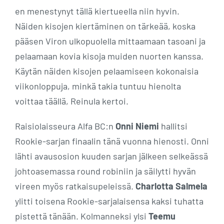
en menestynyt tällä kiertueella niin hyvin.
Näiden kisojen kiertäminen on tärkeää, koska
pääsen Viron ulkopuolella mittaamaan tasoani ja
pelaamaan kovia kisoja muiden nuorten kanssa.
Käytän näiden kisojen pelaamiseen kokonaisia
viikonloppuja, minkä takia tuntuu hienolta
voittaa täällä, Reinula kertoi.
Raisiolaisseura Alfa BC:n
Onni Niemi
hallitsi
Rookie-sarjan finaalin tänä vuonna hienosti. Onni
lähti avausosion kuuden sarjan jälkeen selkeässä
johtoasemassa round robiniin ja säilytti hyvän
vireen myös ratkaisupeleissä.
Charlotta Salmela
ylitti toisena Rookie-sarjalaisensa kaksi tuhatta
pistettä tänään. Kolmanneksi ylsi
Teemu