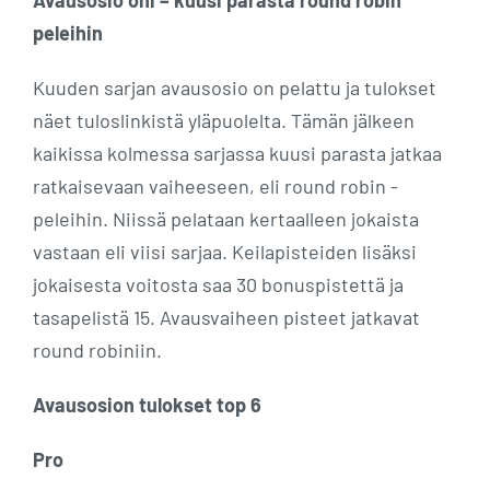
Avausosio ohi – kuusi parasta round robin
peleihin
Kuuden sarjan avausosio on pelattu ja tulokset
näet tuloslinkistä yläpuolelta. Tämän jälkeen
kaikissa kolmessa sarjassa kuusi parasta jatkaa
ratkaisevaan vaiheeseen, eli round robin -
peleihin. Niissä pelataan kertaalleen jokaista
vastaan eli viisi sarjaa. Keilapisteiden lisäksi
jokaisesta voitosta saa 30 bonuspistettä ja
tasapelistä 15. Avausvaiheen pisteet jatkavat
round robiniin.
Avausosion tulokset top 6
Pro