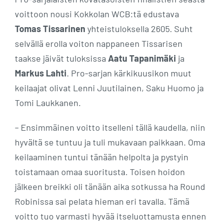
voittoon nousi Kokkolan WCB:tä edustava
Tomas Tissarinen
yhteistuloksella 2605. Suht
selvällä erolla voiton nappaneen Tissarisen
taakse jäivät tuloksissa
Aatu Tapanimäki
ja
Markus Lahti
. Pro-sarjan kärkikuusikon muut
keilaajat olivat Lenni Juutilainen, Saku Huomo ja
Tomi Laukkanen.
– Ensimmäinen voitto itselleni tällä kaudella, niin
hyvältä se tuntuu ja tuli mukavaan paikkaan. Oma
keilaaminen tuntui tänään helpolta ja pystyin
toistamaan omaa suoritusta. Toisen hoidon
jälkeen breikki oli tänään aika sotkussa ha Round
Robinissa sai pelata hieman eri tavalla. Tämä
voitto tuo varmasti hyvää itseluottamusta ennen