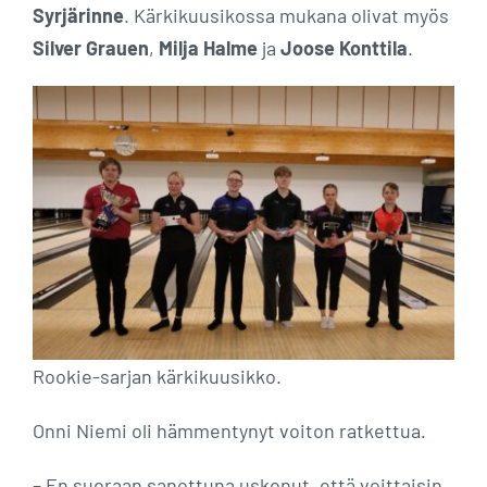
Syrjärinne
. Kärkikuusikossa mukana olivat myös
Silver Grauen
,
Milja Halme
ja
Joose Konttila
.
Rookie-sarjan kärkikuusikko.
Onni Niemi oli hämmentynyt voiton ratkettua.
– En suoraan sanottuna uskonut, että voittaisin