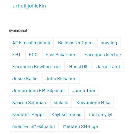
urheilijoillekin
Avainsanat
AMF maailmancup
Ballmaster Open
bowling
EBT
ECC
Essi Pakarinen
Euroopan kiertue
European Bowling Tour
Hossi Olli
Jarno Lahti
Jesse Kallio
Juho Rissanen
Junioreiden EM-kilpailut
Junnu Tour
Kaaron Salomaa
keilailu
Koivuniemi Mika
Konsteri Peppi
Käyhkö Tomas
Liittomyllyt
miesten SM-kilpailut
Miesten SM-liiga