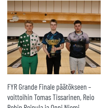
Katso
kuvaa
isompana
FYR Grande Finale päätökseen –
voittoihin Tomas Tissarinen, Reio
Robin Reinula ja Onni Niemi