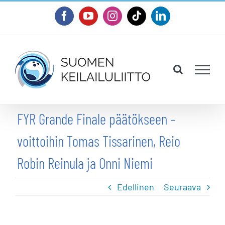
Skip
Facebook
YouTube
Instagram
Tiktok
LinkedIn
to
content
FYR Grande Finale päätökseen –
voittoihin Tomas Tissarinen, Reio
Robin Reinula ja Onni Niemi
Edellinen
Seuraava