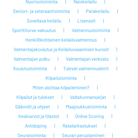
Nuorisotoiminta
Naiskeilailu
Seniori- ja veteraanitoiminta
Parakeilailu
Soveltava keilailu
Lisenssit
Sporttiturva-vakuutus
Valmennustoiminta
Henkilökohtainen keilailuvalmennus
Valmentajakoulutus ja Keilailuosaamisen kurssit
Valmentajan polku
Valmentajan verkosto
Koulutustoiminta
Tulevat valmennusleirit
Kilpailutoiminta
Miten aloittaa kilpaileminen?
Kilpailut ja tulokset
Valtakunnansarjat
Säännöt ja ohjeet
Maajoukkuetoiminta
Keskiarvot ja tilastot
Online Scoring
Antidoping
Ratatarkastukset
Seuratoiminta
Seuran perustaminen