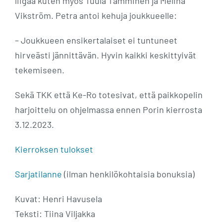
liigaa kuten myös Tuula Tamminen ja Melina
Vikström. Petra antoi kehuja joukkueelle:
– Joukkueen ensikertalaiset ei tuntuneet
hirveästi jännittävän. Hyvin kaikki keskittyivät
tekemiseen.
Sekä TKK että Ke-Ro totesivat, että paikkopelin
harjoittelu on ohjelmassa ennen Porin kierrosta
3.12.2023.
Kierroksen tulokset
Sarjatilanne
(ilman henkilökohtaisia bonuksia)
Kuvat: Henri Havusela
Teksti: Tiina Viljakka