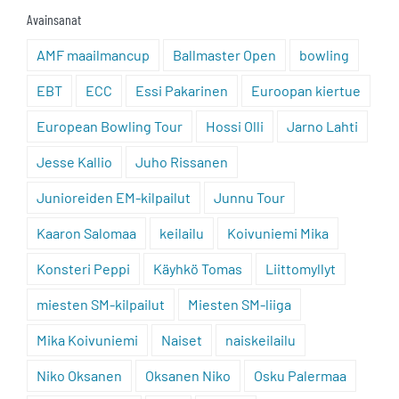
Avainsanat
AMF maailmancup
Ballmaster Open
bowling
EBT
ECC
Essi Pakarinen
Euroopan kiertue
European Bowling Tour
Hossi Olli
Jarno Lahti
Jesse Kallio
Juho Rissanen
Junioreiden EM-kilpailut
Junnu Tour
Kaaron Salomaa
keilailu
Koivuniemi Mika
Konsteri Peppi
Käyhkö Tomas
Liittomyllyt
miesten SM-kilpailut
Miesten SM-liiga
Mika Koivuniemi
Naiset
naiskeilailu
Niko Oksanen
Oksanen Niko
Osku Palermaa