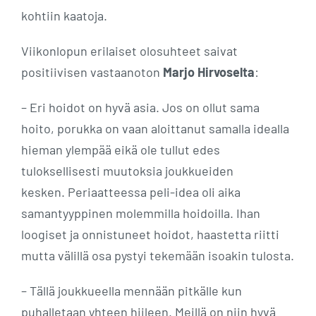
kohtiin kaatoja.
Viikonlopun erilaiset olosuhteet saivat
positiivisen vastaanoton
Marjo Hirvoselta
:
– Eri hoidot on hyvä asia. Jos on ollut sama
hoito, porukka on vaan aloittanut samalla idealla
hieman ylempää eikä ole tullut edes
tuloksellisesti muutoksia joukkueiden
kesken. Periaatteessa peli-idea oli aika
samantyyppinen molemmilla hoidoilla. Ihan
loogiset ja onnistuneet hoidot, haastetta riitti
mutta välillä osa pystyi tekemään isoakin tulosta.
– Tällä joukkueella mennään pitkälle kun
puhalletaan yhteen hiileen. Meillä on niin hyvä