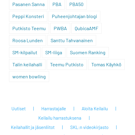
Pasanen Sanna
PBA
PBA50
Peppi Konsteri
Puheenjohtajan blogi
Putkisto Teemu
PWBA
QubicaAMF
Roosa Lunden
Santtu Tahvanainen
SM-kilpailut
SM-liiga
Suomen Ranking
Talin keilahalli
Teemu Putkisto
Tomas Käyhkö
women bowling
Uutiset
Harrastajalle
Aloita Keilailu
Keilailu harrastuksena
Keilahallit ja jäsenliitot
SKL:n videokirjasto