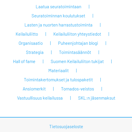
Laatua seuratoimintaan
Seuratoiminnan koulutukset
Lasten ja nuorten harrastustoiminta
Keilailuliitto
Keilailuliiton yhteystiedot
Organisaatio
Puheenjohtajan blogi
Strategia
Toimintasäännöt
Hall of fame
Suomen Keilailuliiton tukijat
Materiaalit
Toimintakertomukset ja tulospaketit
Ansiomerkit
Tornados-veistos
Vastuullisuus keilailussa
SKL:n jäsenmaksut
Tietosuojaseloste