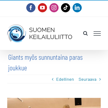
Skip
Facebook
YouTube
Instagram
Tiktok
LinkedIn
to
content
Giants myös sunnuntaina paras
joukkue
Edellinen
Seuraava
Katso