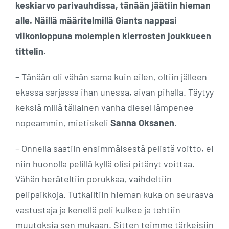
keskiarvo parivauhdissa, tänään jäätiin hieman
alle. Näillä määritelmillä Giants nappasi
viikonloppuna molempien kierrosten joukkueen
tittelin.
– Tänään oli vähän sama kuin eilen, oltiin jälleen
ekassa sarjassa ihan unessa, aivan pihalla. Täytyy
keksiä millä tällainen vanha diesel lämpenee
nopeammin, mietiskeli
Sanna Oksanen
.
– Onnella saatiin ensimmäisestä pelistä voitto, ei
niin huonolla pelillä kyllä olisi pitänyt voittaa.
Vähän heräteltiin porukkaa, vaihdeltiin
pelipaikkoja. Tutkailtiin hieman kuka on seuraava
vastustaja ja kenellä peli kulkee ja tehtiin
muutoksia sen mukaan. Sitten teimme tärkeisiin