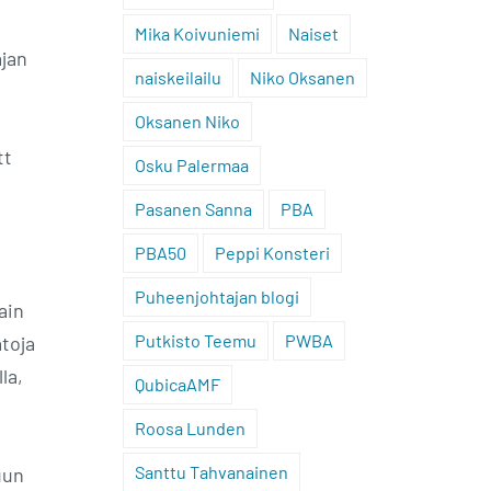
Mika Koivuniemi
Naiset
ajan
naiskeilailu
Niko Oksanen
Oksanen Niko
tt
Osku Palermaa
Pasanen Sanna
PBA
PBA50
Peppi Konsteri
Puheenjohtajan blogi
ain
Putkisto Teemu
PWBA
toja
la,
QubicaAMF
Roosa Lunden
Santtu Tahvanainen
uun