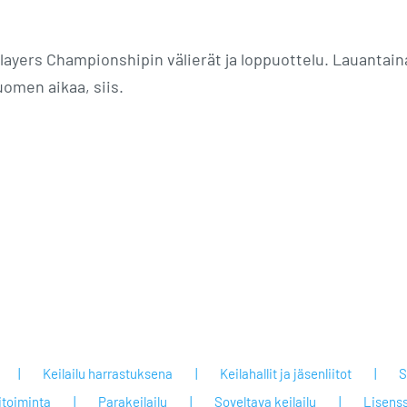
layers Championshipin välierät ja loppuottelu. Lauantain
uomen aikaa, siis.
Keilailu harrastuksena
Keilahallit ja jäsenliitot
S
itoiminta
Parakeilailu
Soveltava keilailu
Lisenss