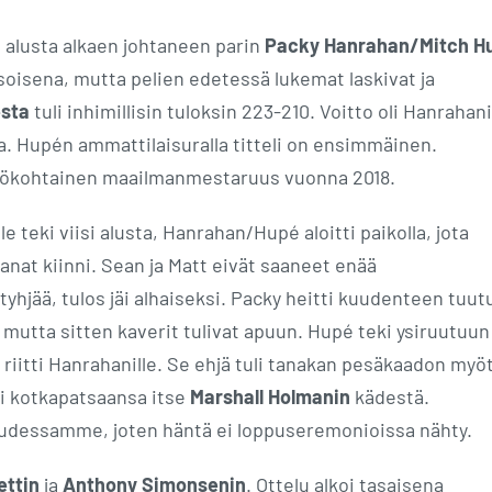
a alusta alkaen johtaneen parin
Packy Hanrahan/Mitch H
asoisena, mutta pelien edetessä lukemat laskivat ja
esta
tuli inhimillisin tuloksin 223-210. Voitto oli Hanrahan
. Hupén ammattilaisuralla titteli on ensimmäinen.
ilökohtainen maailmanmestaruus vuonna 2018.
le teki viisi alusta, Hanrahan/Hupé aloitti paikolla, jota
anat kiinni. Sean ja Matt eivät saaneet enää
tyhjää, tulos jäi alhaiseksi. Packy heitti kuudenteen tuu
sä, mutta sitten kaverit tulivat apuun. Hupé teki ysiruutuun
iitti Hanrahanille. Se ehjä tuli tanakan pesäkaadon myöt
sai kotkapatsaansa itse
Marshall Holmanin
kädestä.
uudessamme, joten häntä ei loppuseremonioissa nähty.
ettin
ja
Anthony Simonsenin
. Ottelu alkoi tasaisena