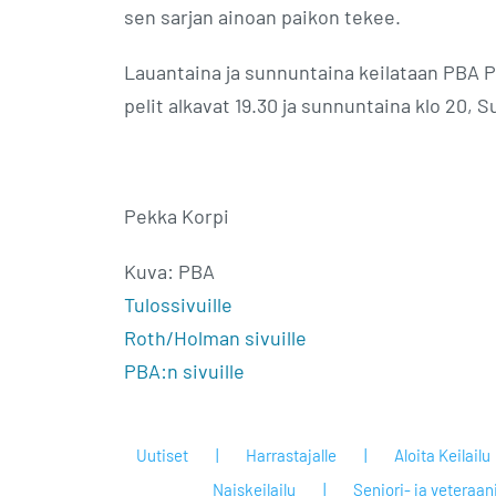
sen sarjan ainoan paikon tekee.
Lauantaina ja sunnuntaina keilataan PBA P
pelit alkavat 19.30 ja sunnuntaina klo 20, S
Pekka Korpi
Kuva: PBA
Tulossivuille
Roth/Holman sivuille
PBA:n sivuille
Uutiset
Harrastajalle
Aloita Keilailu
Naiskeilailu
Seniori- ja veteraan