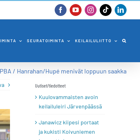
Facebook
YouTube
Instagram
Tiktok
Linked
OIMINTA
SEURATOIMINTA
KEILAILULIITTO
PBA
Hanrahan/Hupé menivät loppuun saakka
va
Uutiset/tiedotteet
Kuulovammaisten avoin
keilailuleiri Järvenpäässä
Janawicz kiipesi portaat
ja kukisti Koivuniemen