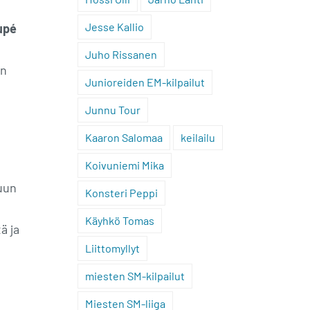
Jesse Kallio
upé
Juho Rissanen
in
Junioreiden EM-kilpailut
Junnu Tour
Kaaron Salomaa
keilailu
Koivuniemi Mika
tuun
Konsteri Peppi
Käyhkö Tomas
ä ja
Liittomyllyt
miesten SM-kilpailut
Miesten SM-liiga