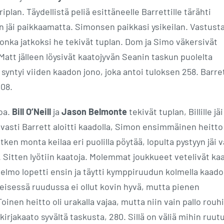
lan. Täydellistä peliä esittäneelle Barrettille tärähti
n jäi paikkaamatta. Simonsen paikkasi ysikeilan. Vastust
onka jatkoksi he tekivät tuplan. Dom ja Simo väkersivät
 Matt jälleen löysivät kaatojyvän Seanin taskun puolelta
 syntyi viiden kaadon jono, joka antoi tuloksen 258. Barre
208.
oa.
Bill O’Neill
ja
Jason Belmonte
tekivät tuplan, Billille jäi
aavasti Barrett aloitti kaadolla, Simon ensimmäinen heitto
ken monta keilaa eri puolilla pöytää, lopulta pystyyn jäi v
Sitten lyötiin kaatoja. Molemmat joukkueet vetelivät kaa
lmo lopetti ensin ja täytti kymppiruudun kolmella kaadol
isessä ruudussa ei ollut kovin hyvä, mutta pienen
inen heitto oli urakalla vajaa, mutta niin vain pallo rouhi
ikirjakaato syvältä taskusta, 280. Sillä on väliä mihin ruut