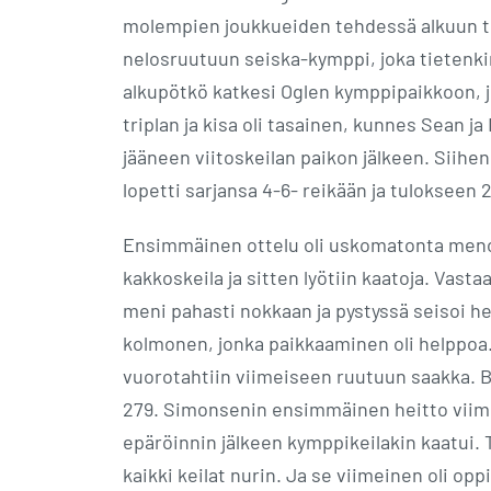
molempien joukkueiden tehdessä alkuun trip
nelosruutuun seiska-kymppi, joka tietenki
alkupötkö katkesi Oglen kymppipaikkoon, j
triplan ja kisa oli tasainen, kunnes Sean ja
jääneen viitoskeilan paikon jälkeen. Siihen
lopetti sarjansa 4-6- reikään ja tulokseen 
Ensimmäinen ottelu oli uskomatonta men
kakkoskeila ja sitten lyötiin kaatoja. Vast
meni pahasti nokkaan ja pystyssä seisoi het
kolmonen, jonka paikkaaminen oli helppoa. 
vuorotahtiin viimeiseen ruutuun saakka. Be
279. Simonsenin ensimmäinen heitto viime
epäröinnin jälkeen kymppikeilakin kaatui. To
kaikki keilat nurin. Ja se viimeinen oli opp