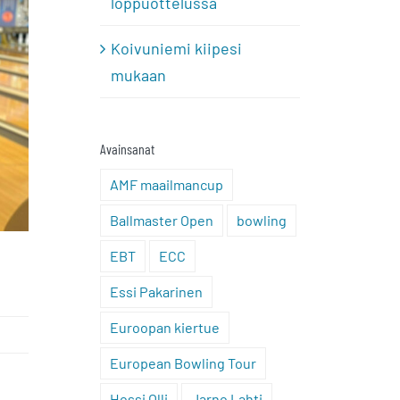
loppuottelussa
Koivuniemi kiipesi
mukaan
Avainsanat
AMF maailmancup
Ballmaster Open
bowling
EBT
ECC
Essi Pakarinen
Euroopan kiertue
European Bowling Tour
Hossi Olli
Jarno Lahti