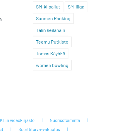
SM-kilpailut
SM-liiga
Suomen Ranking
a
Talin keilahalli
Teemu Putkisto
Tomas Käyhkö
women bowling
KL:n videokirjasto
Nuorisotoiminta
it
Sporttiturva-vakuutus