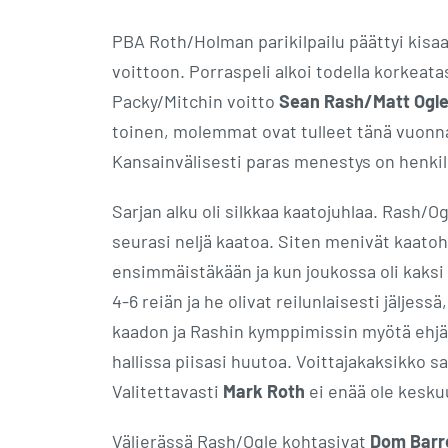
PBA Roth/Holman parikilpailu päättyi kisa
voittoon. Porraspeli alkoi todella korkeat
Packy/Mitchin voitto
Sean Rash/Matt Ogl
toinen, molemmat ovat tulleet tänä vuonna
Kansainvälisesti paras menestys on henk
Sarjan alku oli silkkaa kaatojuhlaa. Rash/Og
seurasi neljä kaatoa. Siten menivät kaatoh
ensimmäistäkään ja kun joukossa oli kaksi 
4-6 reiän ja he olivat reilunlaisesti jäljes
kaadon ja Rashin kymppimissin myötä ehjä r
hallissa piisasi huutoa. Voittajakaksikko 
Valitettavasti
Mark Roth
ei enää ole kesk
Välierässä Rash/Ogle kohtasivat
Dom Barr