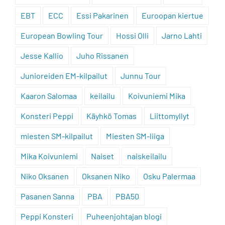
EBT
ECC
Essi Pakarinen
Euroopan kiertue
European Bowling Tour
Hossi Olli
Jarno Lahti
Jesse Kallio
Juho Rissanen
Junioreiden EM-kilpailut
Junnu Tour
Kaaron Salomaa
keilailu
Koivuniemi Mika
Konsteri Peppi
Käyhkö Tomas
Liittomyllyt
miesten SM-kilpailut
Miesten SM-liiga
Mika Koivuniemi
Naiset
naiskeilailu
Niko Oksanen
Oksanen Niko
Osku Palermaa
Pasanen Sanna
PBA
PBA50
Peppi Konsteri
Puheenjohtajan blogi