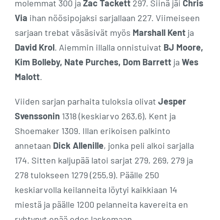
molemmat 300 ja
Zac Tackett
297. Siinä jäi
Chris
Via
ihan nöösipojaksi sarjallaan 227. Viimeiseen
sarjaan trebat väsäsivät myös
Marshall Kent
ja
David Krol
. Aiemmin illalla onnistuivat
BJ Moore,
Kim Bolleby, Nate Purches, Dom Barrett
ja
Wes
Malott
.
Viiden sarjan parhaita tuloksia olivat
Jesper
Svenssonin
1318 (keskiarvo 263,6), Kent ja
Shoemaker 1309. Illan erikoisen palkinto
annetaan
Dick Allenille
, jonka peli alkoi sarjalla
174. Sitten kaljupää latoi sarjat 279, 269, 279 ja
278 tulokseen 1279 (255,9). Päälle 250
keskiarvolla keilanneita löytyi kaikkiaan 14
miestä ja päälle 1200 pelanneita kavereita en
ryhtynyt enää edes laskemaan.