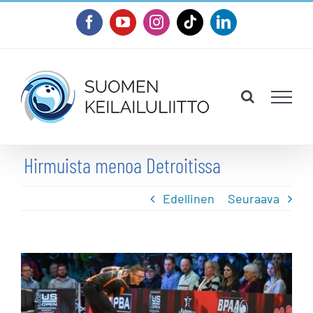
Skip
Facebook
YouTube
Instagram
Tiktok
LinkedIn
to
content
Hirmuista menoa Detroitissa
Edellinen
Seuraava
Katso
kuvaa
isompana