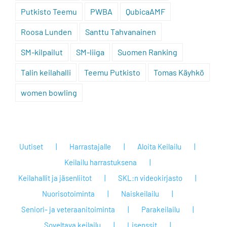
Putkisto Teemu
PWBA
QubicaAMF
Roosa Lunden
Santtu Tahvanainen
SM-kilpailut
SM-liiga
Suomen Ranking
Talin keilahalli
Teemu Putkisto
Tomas Käyhkö
women bowling
Uutiset
Harrastajalle
Aloita Keilailu
Keilailu harrastuksena
Keilahallit ja jäsenliitot
SKL:n videokirjasto
Nuorisotoiminta
Naiskeilailu
Seniori- ja veteraanitoiminta
Parakeilailu
Soveltava keilailu
Lisenssit