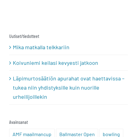
Uutiset/tiedotteet
Mika matkalla telkkariin
Koivuniemi keilasi kevyesti jatkoon
Läpimurtosäätiön apurahat ovat haettavissa –
tukea niin yhdistyksille kuin nuorille
urheilijoillekin
Avainsanat
AMF maailmancup
Ballmaster Open
bowling