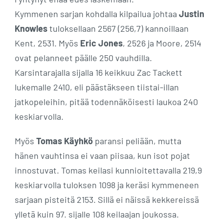
Kymmenen sarjan kohdalla kilpailua johtaa
Justin
Knowles
tuloksellaan 2567 (256,7) kannoillaan
Kent, 2531. Myös
Eric Jones
, 2526 ja Moore, 2514
ovat pelanneet päälle 250 vauhdilla.
Karsintarajalla sijalla 16 keikkuu Zac Tackett
lukemalle 2410, eli päästäkseen tiistai-illan
jatkopeleihin, pitää todennäköisesti laukoa 240
keskiarvolla.
Myös
Tomas Käyhkö
paransi peliään, mutta
hänen vauhtinsa ei vaan piisaa, kun isot pojat
innostuvat. Tomas keilasi kunnioitettavalla 219,9
keskiarvolla tuloksen 1098 ja keräsi kymmeneen
sarjaan pisteitä 2153. Sillä ei näissä kekkereissä
ylletä kuin 97. sijalle 108 keilaajan joukossa.