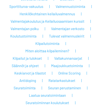
Sporttiturva-vakuutus
Valmennustoiminta
Henkilökohtainen keilailuvalmennus
Valmentajakoulutus ja Keilailuosaamisen kurssit
Valmentajan polku
Valmentajan verkosto
Koulutustoiminta
Tulevat valmennusleirit
Kilpailutoiminta
Miten aloittaa kilpaileminen?
Kilpailut ja tulokset
Valtakunnansarjat
Säännöt ja ohjeet
Maajoukkuetoiminta
Keskiarvot ja tilastot
Online Scoring
Antidoping
Ratatarkastukset
Seuratoiminta
Seuran perustaminen
Laatua seuratoimintaan
Seuratoiminnan koulutukset