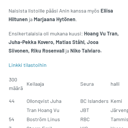
Naisista listoille pääsi Anin kanssa myös
Eliisa
Hiltunen
ja
Marjaana Hytönen
.
Ensikertalaisia oli mukana kuusi:
Hoang Vu Tran,
Juha-Pekka Kovero, Matias Ståhl, Jooa
Siivonen, Riku Rosenvall
ja
Niko Talviaro.
Linkki tilastoihin
300
Keilaaja
Seura
halli
määrä
44
Ollonqvist Juha
BC Islanders
Kemi
Tran Hoang Vu
JBT
Järven
54
Boström Linus
RBC
Tammis