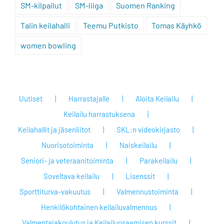
SM-kilpailut
SM-liiga
Suomen Ranking
Talin keilahalli
Teemu Putkisto
Tomas Käyhkö
women bowling
Uutiset
Harrastajalle
Aloita Keilailu
Keilailu harrastuksena
Keilahallit ja jäsenliitot
SKL:n videokirjasto
Nuorisotoiminta
Naiskeilailu
Seniori- ja veteraanitoiminta
Parakeilailu
Soveltava keilailu
Lisenssit
Sporttiturva-vakuutus
Valmennustoiminta
Henkilökohtainen keilailuvalmennus
Valmentajakoulutus ja Keilailuosaamisen kurssit