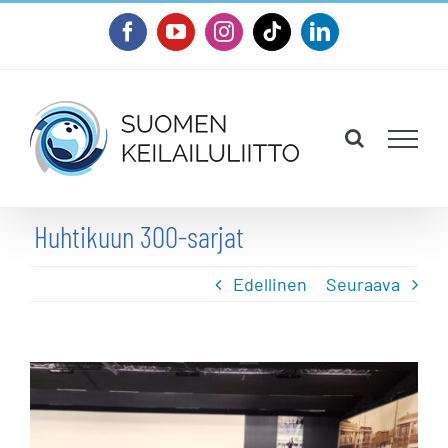
Skip
Facebook
YouTube
Instagram
Tiktok
LinkedIn
to
content
Huhtikuun 300-sarjat
Edellinen
Seuraava
Katso
kuvaa
isompana