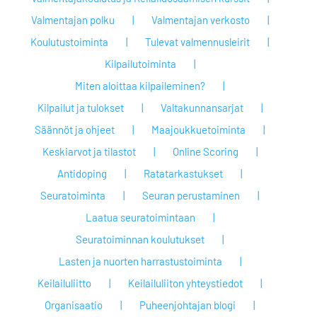
Valmentajan polku
Valmentajan verkosto
Koulutustoiminta
Tulevat valmennusleirit
Kilpailutoiminta
Miten aloittaa kilpaileminen?
Kilpailut ja tulokset
Valtakunnansarjat
Säännöt ja ohjeet
Maajoukkuetoiminta
Keskiarvot ja tilastot
Online Scoring
Antidoping
Ratatarkastukset
Seuratoiminta
Seuran perustaminen
Laatua seuratoimintaan
Seuratoiminnan koulutukset
Lasten ja nuorten harrastustoiminta
Keilailuliitto
Keilailuliiton yhteystiedot
Organisaatio
Puheenjohtajan blogi