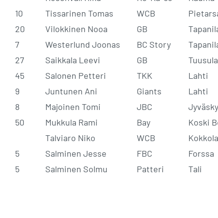
10
Tissarinen Tomas
WCB
Pietars
20
Vilokkinen Nooa
GB
Tapanil
7
Westerlund Joonas
BC Story
Tapanil
27
Saikkala Leevi
GB
Tuusula
45
Salonen Petteri
TKK
Lahti
9
Juntunen Ani
Giants
Lahti
8
Majoinen Tomi
JBC
Jyväsky
50
Mukkula Rami
Bay
Koski B
Talviaro Niko
WCB
Kokkol
5
Salminen Jesse
FBC
Forssa
5
Salminen Solmu
Patteri
Tali