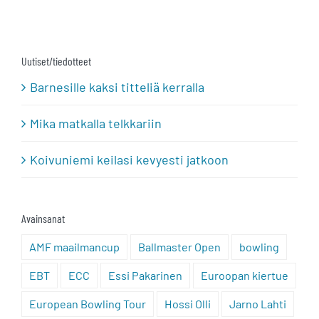
Uutiset/tiedotteet
Barnesille kaksi titteliä kerralla
Mika matkalla telkkariin
Koivuniemi keilasi kevyesti jatkoon
Avainsanat
AMF maailmancup
Ballmaster Open
bowling
EBT
ECC
Essi Pakarinen
Euroopan kiertue
European Bowling Tour
Hossi Olli
Jarno Lahti