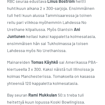
RBC seuraa edustava
Linus Boström
heitti
huhtikuun aikana 2 x 300-sarjoja. Ensimmäinen
tuli heti kuun alussa Tammisaaressa ja toinen
reilu pari viikkoa myöhemmin Lahdessa No
Urethane kilpailussa. Myös Giantsin
Ani
Juntunen
keilasi kaksi kappaletta kolmesatasia,
ensimmäisen hän sai Tukholmassa ja toisen
Lahdessa myös No Urethanissa.
Mainareiden
Tomas Käyhkö
sai Amerikassa PBA-
kiertueella 3 x 300. Kaksi näistä tuli Illinoissa ja
kolmas Manchesterissa. Tomaksella on kasassa
yhteensä 120 kappaletta kolmesatasia.
Bay seuran
Rami Mukkulan
50:s treba tuli
heitettyä kuun lopussa Koski Bowlingissa.