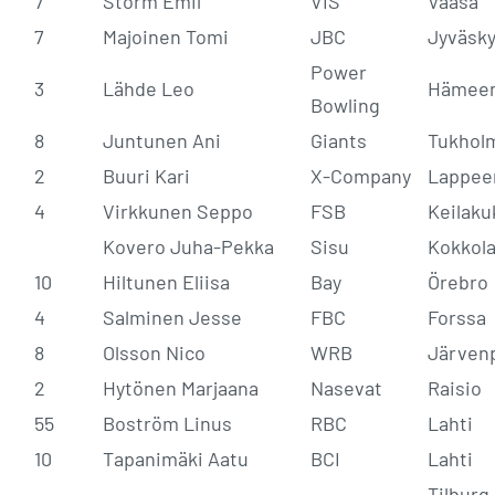
7
Storm Emil
VIS
Vaasa
7
Majoinen Tomi
JBC
Jyväsky
Power
3
Lähde Leo
Hämeen
Bowling
8
Juntunen Ani
Giants
Tukhol
2
Buuri Kari
X-Company
Lappee
4
Virkkunen Seppo
FSB
Keilaku
Kovero Juha-Pekka
Sisu
Kokkol
10
Hiltunen Eliisa
Bay
Örebro
4
Salminen Jesse
FBC
Forssa
8
Olsson Nico
WRB
Järven
2
Hytönen Marjaana
Nasevat
Raisio
55
Boström Linus
RBC
Lahti
10
Tapanimäki Aatu
BCI
Lahti
Tilburg,