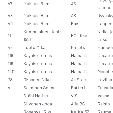
47
Mukkula Rami
AS
(Junnuj
48
Mukkula Rami
AS
Jyväsky
49
Mukkula Rami
Bay
Lappee
Kumpulainen Jani s.
Keila- j
11
BC Liike
1981
Liike
48
Luoto Mika
Pinjets
Hämeen
118
Käyhkö Tomas
Mainarit
Decatur,
119
Käyhkö Tomas
Mainarit
Decatur,
120
Käyhkö Tomas
Mainarit
Manche
78
Oksanen Niko
All Stars
Loviisa
4
Salminen Solmu
Patteri
Tuusula
Ståhl Matias
VIS
Vaasa
Siivonen Jooa
Alfa BC
Raisio
Rosenvall Riku
Ke-Ka-53
Rauma