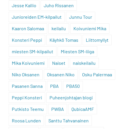
Jesse Kallio
Juho Rissanen
Junioreiden EM-kilpailut
Junnu Tour
Kaaron Salomaa
keilailu
Koivuniemi Mika
Konsteri Peppi
Käyhkö Tomas
Liittomyllyt
miesten SM-kilpailut
Miesten SM-liiga
Mika Koivuniemi
Naiset
naiskeilailu
Niko Oksanen
Oksanen Niko
Osku Palermaa
Pasanen Sanna
PBA
PBA50
Peppi Konsteri
Puheenjohtajan blogi
Putkisto Teemu
PWBA
QubicaAMF
Roosa Lunden
Santtu Tahvanainen