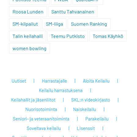
Roosa Lunden
Santtu Tahvanainen
SM-kilpailut
SM-liiga
Suomen Ranking
Talin keilahalli
Teemu Putkisto
Tomas Käyhkö
women bowling
Uutiset
Harrastajalle
Aloita Keilailu
Keilailu harrastuksena
Keilahallit ja jäsenliitot
SKL:n videokirjasto
Nuorisotoiminta
Naiskeilailu
Seniori- ja veteraanitoiminta
Parakeilailu
Soveltava keilailu
Lisenssit