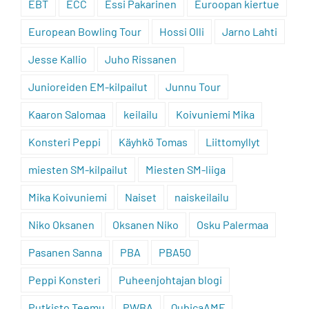
EBT
ECC
Essi Pakarinen
Euroopan kiertue
European Bowling Tour
Hossi Olli
Jarno Lahti
Jesse Kallio
Juho Rissanen
Junioreiden EM-kilpailut
Junnu Tour
Kaaron Salomaa
keilailu
Koivuniemi Mika
Konsteri Peppi
Käyhkö Tomas
Liittomyllyt
miesten SM-kilpailut
Miesten SM-liiga
Mika Koivuniemi
Naiset
naiskeilailu
Niko Oksanen
Oksanen Niko
Osku Palermaa
Pasanen Sanna
PBA
PBA50
Peppi Konsteri
Puheenjohtajan blogi
Putkisto Teemu
PWBA
QubicaAMF