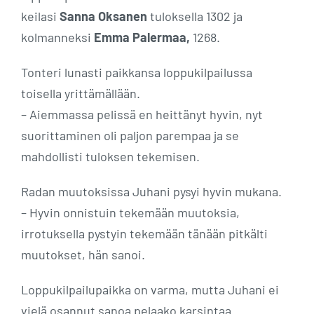
keilasi
Sanna Oksanen
tuloksella 1302 ja
kolmanneksi
Emma Palermaa,
1268.
Tonteri lunasti paikkansa loppukilpailussa
toisella yrittämällään.
– Aiemmassa pelissä en heittänyt hyvin, nyt
suorittaminen oli paljon parempaa ja se
mahdollisti tuloksen tekemisen.
Radan muutoksissa Juhani pysyi hyvin mukana.
– Hyvin onnistuin tekemään muutoksia,
irrotuksella pystyin tekemään tänään pitkälti
muutokset, hän sanoi.
Loppukilpailupaikka on varma, mutta Juhani ei
vielä osannut sanoa pelaako karsintaa.