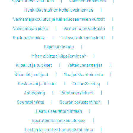
Sporttiturva-vakuutus
Valmennustoiminta
Henkilökohtainen keilailuvalmennus
Valmentajakoulutus ja Keilailuosaamisen kurssit
Valmentajan polku
Valmentajan verkosto
Koulutustoiminta
Tulevat valmennusleirit
Kilpailutoiminta
Miten aloittaa kilpaileminen?
Kilpailut ja tulokset
Valtakunnansarjat
Säännöt ja ohjeet
Maajoukkuetoiminta
Keskiarvot ja tilastot
Online Scoring
Antidoping
Ratatarkastukset
Seuratoiminta
Seuran perustaminen
Laatua seuratoimintaan
Seuratoiminnan koulutukset
Lasten ja nuorten harrastustoiminta