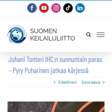
Skip
Facebook
YouTube
Instagram
Tiktok
LinkedIn
to
content
Juhani Tonteri IHC:n sunnuntain paras
– Pyry Puharinen jatkaa kärjessä
Edellinen
Seuraava
Katso