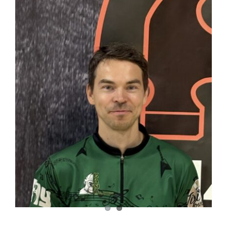
kuvaa
isompana