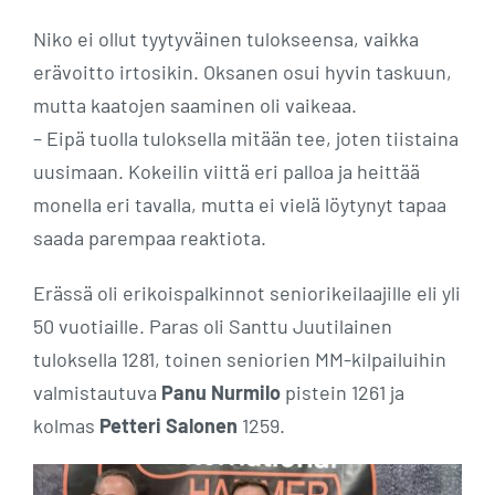
Niko ei ollut tyytyväinen tulokseensa, vaikka
erävoitto irtosikin. Oksanen osui hyvin taskuun,
mutta kaatojen saaminen oli vaikeaa.
– Eipä tuolla tuloksella mitään tee, joten tiistaina
uusimaan. Kokeilin viittä eri palloa ja heittää
monella eri tavalla, mutta ei vielä löytynyt tapaa
saada parempaa reaktiota.
Erässä oli erikoispalkinnot seniorikeilaajille eli yli
50 vuotiaille. Paras oli Santtu Juutilainen
tuloksella 1281, toinen seniorien MM-kilpailuihin
valmistautuva
Panu Nurmilo
pistein 1261 ja
kolmas
Petteri Salonen
1259.