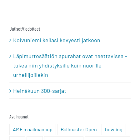
Uutiset/tiedotteet
Koivuniemi keilasi kevyesti jatkoon
Läpimurtosäätiön apurahat ovat haettavissa –
tukea niin yhdistyksille kuin nuorille
urheilijoillekin
Heinäkuun 300-sarjat
Avainsanat
AMF maailmancup
Ballmaster Open
bowling