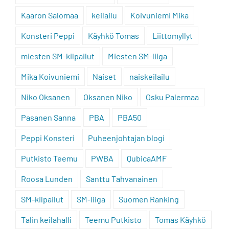
Kaaron Salomaa
keilailu
Koivuniemi Mika
Konsteri Peppi
Käyhkö Tomas
Liittomyllyt
miesten SM-kilpailut
Miesten SM-liiga
Mika Koivuniemi
Naiset
naiskeilailu
Niko Oksanen
Oksanen Niko
Osku Palermaa
Pasanen Sanna
PBA
PBA50
Peppi Konsteri
Puheenjohtajan blogi
Putkisto Teemu
PWBA
QubicaAMF
Roosa Lunden
Santtu Tahvanainen
SM-kilpailut
SM-liiga
Suomen Ranking
Talin keilahalli
Teemu Putkisto
Tomas Käyhkö