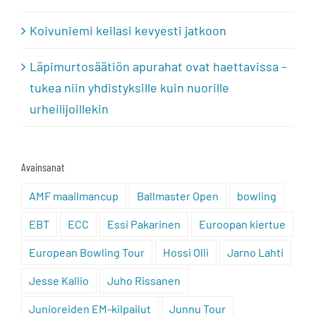
Koivuniemi keilasi kevyesti jatkoon
Läpimurtosäätiön apurahat ovat haettavissa –
tukea niin yhdistyksille kuin nuorille
urheilijoillekin
Avainsanat
AMF maailmancup
Ballmaster Open
bowling
EBT
ECC
Essi Pakarinen
Euroopan kiertue
European Bowling Tour
Hossi Olli
Jarno Lahti
Jesse Kallio
Juho Rissanen
Junioreiden EM-kilpailut
Junnu Tour