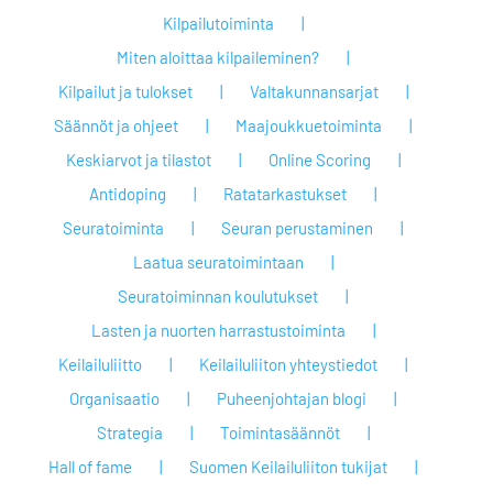
Kilpailutoiminta
Miten aloittaa kilpaileminen?
Kilpailut ja tulokset
Valtakunnansarjat
Säännöt ja ohjeet
Maajoukkuetoiminta
Keskiarvot ja tilastot
Online Scoring
Antidoping
Ratatarkastukset
Seuratoiminta
Seuran perustaminen
Laatua seuratoimintaan
Seuratoiminnan koulutukset
Lasten ja nuorten harrastustoiminta
Keilailuliitto
Keilailuliiton yhteystiedot
Organisaatio
Puheenjohtajan blogi
Strategia
Toimintasäännöt
Hall of fame
Suomen Keilailuliiton tukijat