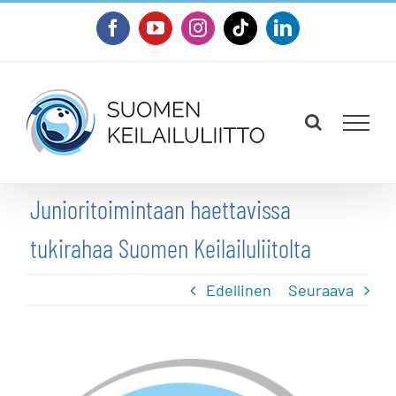
Skip
Facebook
YouTube
Instagram
Tiktok
LinkedIn
to
content
Junioritoimintaan haettavissa
tukirahaa Suomen Keilailuliitolta
Edellinen
Seuraava
Katso