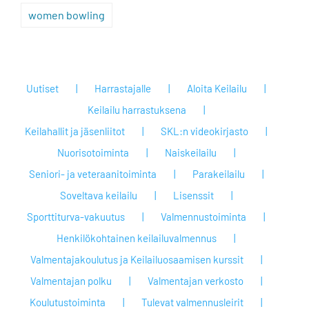
women bowling
Uutiset
Harrastajalle
Aloita Keilailu
Keilailu harrastuksena
Keilahallit ja jäsenliitot
SKL:n videokirjasto
Nuorisotoiminta
Naiskeilailu
Seniori- ja veteraanitoiminta
Parakeilailu
Soveltava keilailu
Lisenssit
Sporttiturva-vakuutus
Valmennustoiminta
Henkilökohtainen keilailuvalmennus
Valmentajakoulutus ja Keilailuosaamisen kurssit
Valmentajan polku
Valmentajan verkosto
Koulutustoiminta
Tulevat valmennusleirit