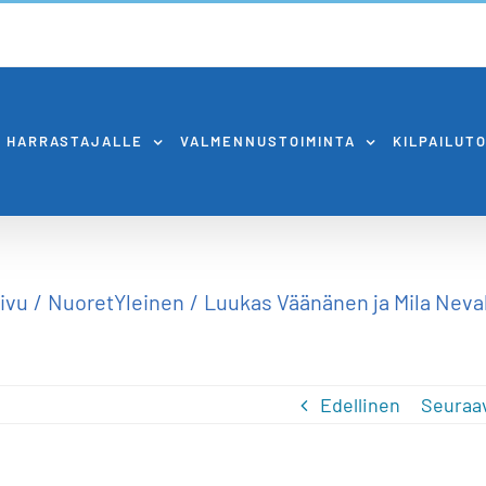
HARRASTAJALLE
VALMENNUSTOIMINTA
KILPAILUT
ivu
Nuoret
Yleinen
Luukas Väänänen ja Mila Neval
Edellinen
Seuraa