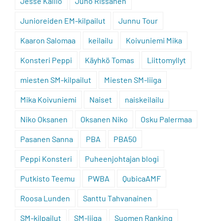
Jesse Kallio
Juho Rissanen
Junioreiden EM-kilpailut
Junnu Tour
Kaaron Salomaa
keilailu
Koivuniemi Mika
Konsteri Peppi
Käyhkö Tomas
Liittomyllyt
miesten SM-kilpailut
Miesten SM-liiga
Mika Koivuniemi
Naiset
naiskeilailu
Niko Oksanen
Oksanen Niko
Osku Palermaa
Pasanen Sanna
PBA
PBA50
Peppi Konsteri
Puheenjohtajan blogi
Putkisto Teemu
PWBA
QubicaAMF
Roosa Lunden
Santtu Tahvanainen
SM-kilpailut
SM-liiga
Suomen Ranking