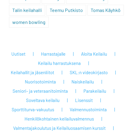
Talin keilahalli
Teemu Putkisto
Tomas Käyhkö
women bowling
Uutiset
Harrastajalle
Aloita Keilailu
Keilailu harrastuksena
Keilahallit ja jäsenliitot
SKL:n videokirjasto
Nuorisotoiminta
Naiskeilailu
Seniori- ja veteraanitoiminta
Parakeilailu
Soveltava keilailu
Lisenssit
Sporttiturva-vakuutus
Valmennustoiminta
Henkilökohtainen keilailuvalmennus
Valmentajakoulutus ja Keilailuosaamisen kurssit