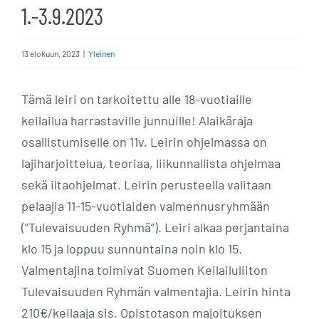
1.-3.9.2023
13 elokuun, 2023
|
Yleinen
Tämä leiri on tarkoitettu alle 18-vuotiaille
keilailua harrastaville junnuille! Alaikäraja
osallistumiselle on 11v. Leirin ohjelmassa on
lajiharjoittelua, teoriaa, liikunnallista ohjelmaa
sekä iltaohjelmat. Leirin perusteella valitaan
pelaajia 11-15-vuotiaiden valmennusryhmään
(”Tulevaisuuden Ryhmä”). Leiri alkaa perjantaina
klo 15 ja loppuu sunnuntaina noin klo 15.
Valmentajina toimivat Suomen Keilailuliiton
Tulevaisuuden Ryhmän valmentajia. Leirin hinta
210€/keilaaja sis. Opistotason majoituksen