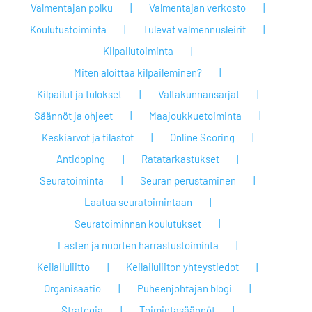
Valmentajan polku
Valmentajan verkosto
Koulutustoiminta
Tulevat valmennusleirit
Kilpailutoiminta
Miten aloittaa kilpaileminen?
Kilpailut ja tulokset
Valtakunnansarjat
Säännöt ja ohjeet
Maajoukkuetoiminta
Keskiarvot ja tilastot
Online Scoring
Antidoping
Ratatarkastukset
Seuratoiminta
Seuran perustaminen
Laatua seuratoimintaan
Seuratoiminnan koulutukset
Lasten ja nuorten harrastustoiminta
Keilailuliitto
Keilailuliiton yhteystiedot
Organisaatio
Puheenjohtajan blogi
Strategia
Toimintasäännöt