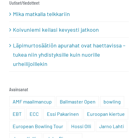
Uutiset/tiedotteet
Mika matkalla telkkariin
Koivuniemi keilasi kevyesti jatkoon
Läpimurtosäätiön apurahat ovat haettavissa –
tukea niin yhdistyksille kuin nuorille
urheilijoillekin
Avainsanat
AMF maailmancup
Ballmaster Open
bowling
EBT
ECC
Essi Pakarinen
Euroopan kiertue
European Bowling Tour
Hossi Olli
Jarno Lahti