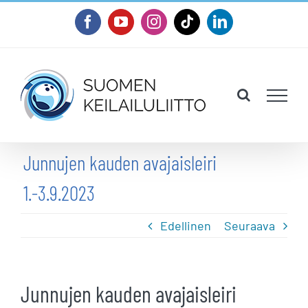
Skip
Facebook
YouTube
Instagram
Tiktok
LinkedIn
to
content
Junnujen kauden avajaisleiri
1.-3.9.2023
Edellinen
Seuraava
Junnujen kauden avajaisleiri