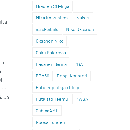
Miesten SM-liiga
Mika Koivuniemi
Naiset
alta
naiskeilailu
Niko Oksanen
Oksanen Niko
Osku Palermaa
en.
Pasanen Sanna
PBA
a
PBA50
Peppi Konsteri
si
Puheenjohtajan blogi
ten
ä. Ja
Putkisto Teemu
PWBA
QubicaAMF
Roosa Lunden