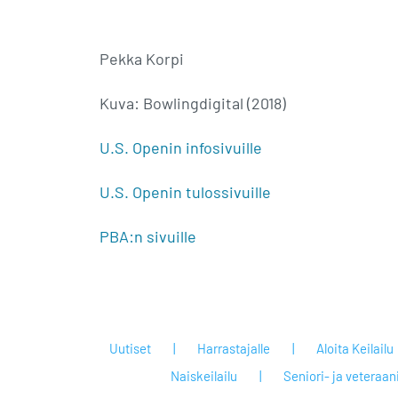
Pekka Korpi
Kuva: Bowlingdigital (2018)
U.S. Openin infosivuille
U.S. Openin tulossivuille
PBA:n sivuille
Uutiset
Harrastajalle
Aloita Keilailu
Naiskeilailu
Seniori- ja veteraan