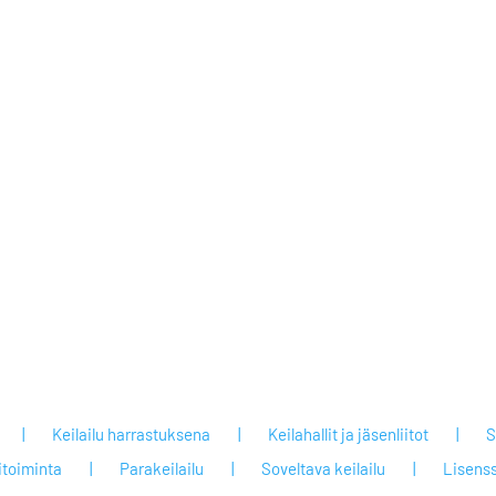
Keilailu harrastuksena
Keilahallit ja jäsenliitot
S
itoiminta
Parakeilailu
Soveltava keilailu
Lisenss