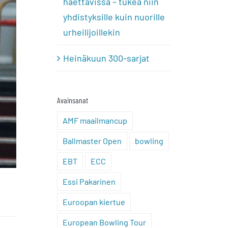
haettavissa – tukea niin
yhdistyksille kuin nuorille
urheilijoillekin
Heinäkuun 300-sarjat
Avainsanat
AMF maailmancup
Ballmaster Open
bowling
EBT
ECC
Essi Pakarinen
Euroopan kiertue
European Bowling Tour