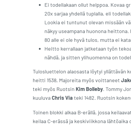
Ei todellakaan ollut helppoa. Kovaa gr
20x sarjaa yhdellä tuplalla, eli todell
Lookia ei tuntunut olevan missään vä
näkyy useampana huonona heittona. Harm
80 alle ei ole hyvä tulos, mutta ei kata
Heitto kerrallaan jatketaan työn tek
nähdä, ja sitten ylihuomenna on todell
Tulosluettelon alaosasta löytyi yllättävän
heitti 1538, Majoreita myös voittaneet
Jak
teki myös Ruotsin
Kim Bolleby
. Tommy Jone
kuuluva
Chris Via
teki 1482. Ruotsin koke
Toinen blokki alkaa B-erällä, jossa keilaa
keilaa C-erässä ja keskiviikkona lähtöaika 