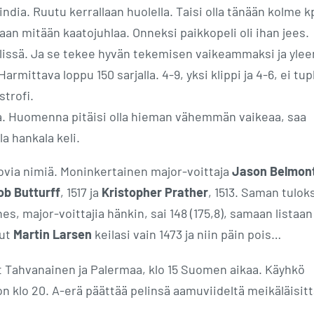
india. Ruutu kerrallaan huolella. Taisi olla tänään kolme k
akaan mitään kaatojuhlaa. Onneksi paikkopeli oli ihan jees.
lissä. Ja se tekee hyvän tekemisen vaikeammaksi ja yle
ittava loppu 150 sarjalla. 4-9, yksi klippi ja 4-6, ei tupl
strofi.
oa. Huomenna pitäisi olla hieman vähemmän vaikeaa, saa
a hankala keli.
 kovia nimiä. Moninkertainen major-voittaja
Jason Belmon
ob Butturff
, 1517 ja
Kristopher Prather
, 1513. Saman tulok
s, major-voittajia hänkin, sai 148 (175,8), samaan listaan
nut
Martin Larsen
keilasi vain 1473 ja niin päin pois…
vat Tahvanainen ja Palermaa, klo 15 Suomen aikaa. Käyhkö
on klo 20. A-erä päättää pelinsä aamuviideltä meikäläisitt