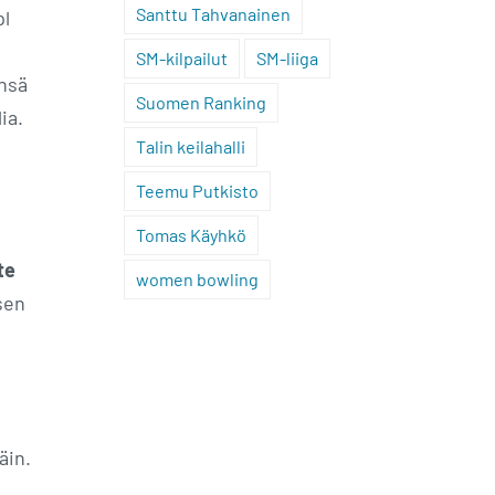
Santtu Tahvanainen
pl
SM-kilpailut
SM-liiga
ensä
Suomen Ranking
ia.
Talin keilahalli
Teemu Putkisto
Tomas Käyhkö
te
women bowling
sen
äin.