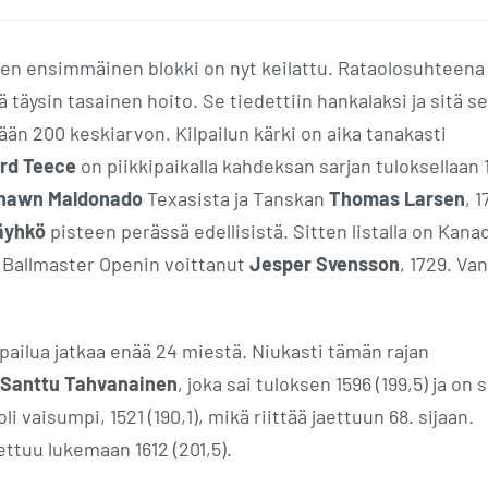
sen ensimmäinen blokki on nyt keilattu. Rataolosuhteena
ä täysin tasainen hoito. Se tiedettiin hankalaksi ja sitä se
ämään 200 keskiarvon. Kilpailun kärki on aika tanakasti
rd Teece
on piikkipaikalla kahdeksan sarjan tuloksellaan 
hawn Maldonado
Texasista ja Tanskan
Thomas Larsen
, 1
äyhkö
pisteen perässä edellisistä. Sitten listalla on Kana
n Ballmaster Openin voittanut
Jesper Svensson
, 1729. Va
pailua jatkaa enää 24 miestä. Niukasti tämän rajan
Santtu Tahvanainen
, joka sai tuloksen 1596 (199,5) ja on s
li vaisumpi, 1521 (190,1), mikä riittää jaettuun 68. sijaan.
ttuu lukemaan 1612 (201,5).