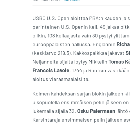
USBC U.S. Open aloittaa PBA:n kauden ja 
perinteinen U.S. Openin keli, 49 jalkaa pitk
olikin, 108 keilaajasta vain 30 pystyi ylitt
eurooppalaisten hallussa. Englannin
Richa
(keskiarvo 219,5). Kakkospaikkaa jakavat
S
Neljänneltä sijalta löytyy Mikkelin
Tomas K
Francois Lavoie
, 1744 ja Ruotsin vastikää
aloitus vierasmaalaisilta.
Kolmen kahdeksan sarjan blokin jälkeen kil
ulkopuolella ensimmäisen pelin jälkeen on
lukemalla sijalla 32.
Osku Palermaan
lähtö o
Karsintaraja ensimmäisen pelin jälkeen ase