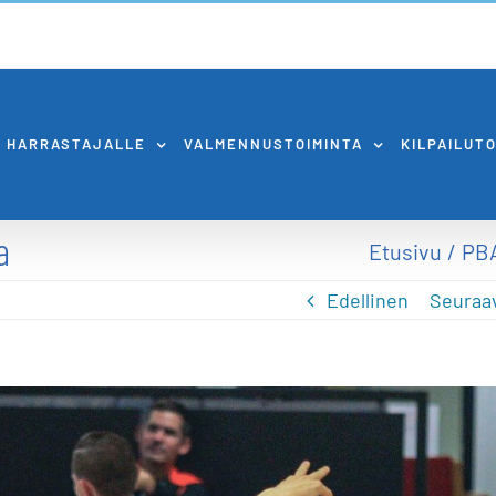
HARRASTAJALLE
VALMENNUSTOIMINTA
KILPAILUT
a
Etusivu
PB
Edellinen
Seuraa