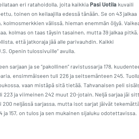
lataan eri ratahoidolla, joita kaikkia
Pasi Uotila
kuvaili
ttu, toinen on keilaajilla edessä tänään. Se on 43 jalkaa
llä, kolmosmerkkien välissä, hieman enemmän öljyä. Vaike
aa, kolmas on taas täysin tasainen, mutta 39 jalkaa pitkä,
ista, että jatkoraja jää alle parivauhdin. Kaikki
.S. Openin tulossivuille” avulla.
en sarjaan ja se ”pakollinen” ravistussarja 178, kuudente
paria, ensimmäiseen tuli 226 ja seitsemänteen 245. Tuoll
oukossa, vaan mistäpä sitä tietää. Tahvanaisen peli sisäl
i 223 ja viimeinen 242 muut 20-jotain. Neljä sarjaa jäi sit
tti 200 neljässä sarjassa, mutta isot sarjat jäivät tekemätt
4 ja 157, on tulos ja sen mukainen sijaluku odotettavissa.