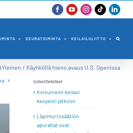
Facebook
YouTube
Instagram
Tiktok
Linked
OIMINTA
SEURATOIMINTA
KEILAILULIITTO
A
Yleinen
Käyhköllä hieno avaus U.S. Openissa
va
Uutiset/tiedotteet
Koivuniemi keilasi
kevyesti jatkoon
Läpimurtosäätiön
apurahat ovat