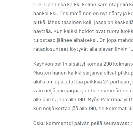
U.S. Openissa kaikki kolme karsintapeliä kei
hankaliksi. Ensimmäinen on nyt nähty ja koe
pitkä, lähes tasainen keli, jossa on keske
näyttää. Kun kaikki hoidot ovat tuota luokk
tulostaso jäänee alhaiseksi. On jopa mahdoll
rataolosuhteet löytyvät alla olevan linkin ”U
Käyhkön peliin sisältyi komea 290 kolmante
Muuten hänen kaikki sarjansa olivat pikku
alulla on lupa odottaa paikkaa 24 parhaan j
vain neljä parisarjaa, joista ensimmäinen ol
alle parin, jopa alle 190. Myös Palermaa yli
kun neljä kertaa jää alle 190, heikoimmat 16
Osku kommentoi päivän peliä seuraavasti: