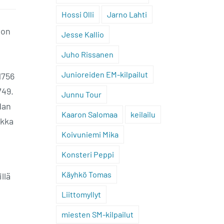
Hossi Olli
Jarno Lahti
 on
Jesse Kallio
Juho Rissanen
Junioreiden EM-kilpailut
1756
749.
Junnu Tour
dan
Kaaron Salomaa
keilailu
nkka
Koivuniemi Mika
Konsteri Peppi
Käyhkö Tomas
illä
Liittomyllyt
miesten SM-kilpailut