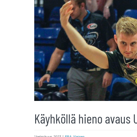
Käyhköllä hieno avaus 
1 helmikuun, 2023
|
PBA
,
Yleinen