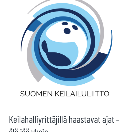
kuvaa
isompana
Keilahalliyrittäjillä haastavat ajat –
älä jää yksin