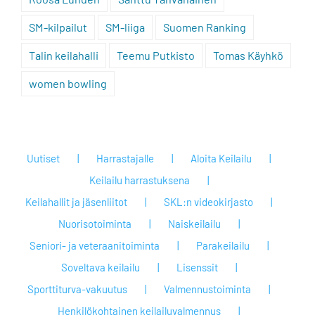
SM-kilpailut
SM-liiga
Suomen Ranking
Talin keilahalli
Teemu Putkisto
Tomas Käyhkö
women bowling
Uutiset
Harrastajalle
Aloita Keilailu
Keilailu harrastuksena
Keilahallit ja jäsenliitot
SKL:n videokirjasto
Nuorisotoiminta
Naiskeilailu
Seniori- ja veteraanitoiminta
Parakeilailu
Soveltava keilailu
Lisenssit
Sporttiturva-vakuutus
Valmennustoiminta
Henkilökohtainen keilailuvalmennus