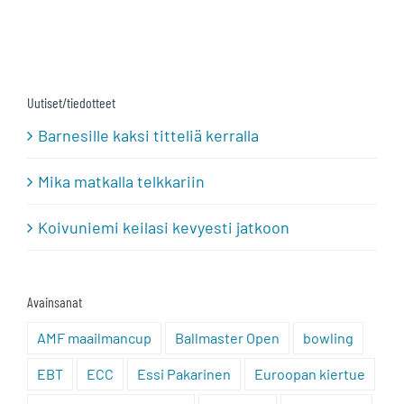
Uutiset/tiedotteet
Barnesille kaksi titteliä kerralla
Mika matkalla telkkariin
Koivuniemi keilasi kevyesti jatkoon
Avainsanat
AMF maailmancup
Ballmaster Open
bowling
EBT
ECC
Essi Pakarinen
Euroopan kiertue