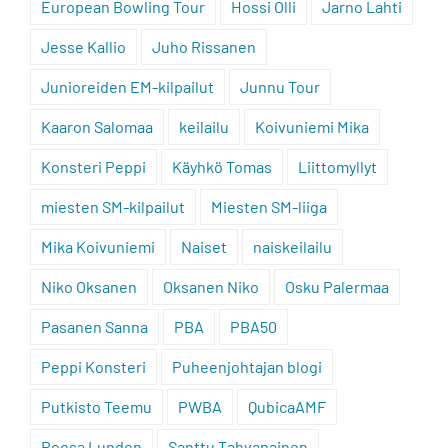
European Bowling Tour
Hossi Olli
Jarno Lahti
Jesse Kallio
Juho Rissanen
Junioreiden EM-kilpailut
Junnu Tour
Kaaron Salomaa
keilailu
Koivuniemi Mika
Konsteri Peppi
Käyhkö Tomas
Liittomyllyt
miesten SM-kilpailut
Miesten SM-liiga
Mika Koivuniemi
Naiset
naiskeilailu
Niko Oksanen
Oksanen Niko
Osku Palermaa
Pasanen Sanna
PBA
PBA50
Peppi Konsteri
Puheenjohtajan blogi
Putkisto Teemu
PWBA
QubicaAMF
Roosa Lunden
Santtu Tahvanainen