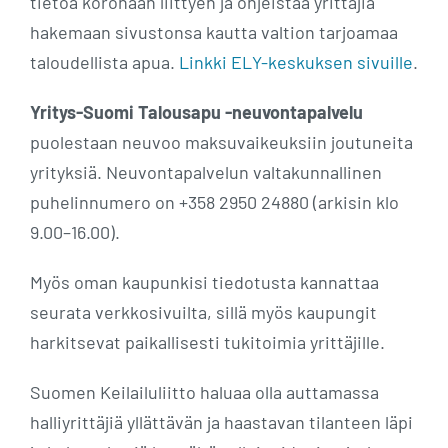
tietoa koronaan liittyen ja ohjeistaa yrittäjiä
hakemaan sivustonsa kautta valtion tarjoamaa
taloudellista apua.
Linkki ELY-keskuksen sivuille
.
Yritys-Suomi Talousapu -neuvontapalvelu
puolestaan neuvoo maksuvaikeuksiin joutuneita
yrityksiä. Neuvontapalvelun valtakunnallinen
puhelinnumero on +358 2950 24880 (arkisin klo
9.00–16.00).
Myös oman kaupunkisi tiedotusta kannattaa
seurata verkkosivuilta, sillä myös kaupungit
harkitsevat paikallisesti tukitoimia yrittäjille.
Suomen Keilailuliitto haluaa olla auttamassa
halliyrittäjiä yllättävän ja haastavan tilanteen läpi