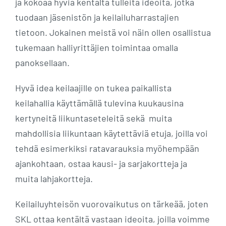
ja kokoaa hyviä kentältä tulleita ideoita, jotka
tuodaan jäsenistön ja keilailuharrastajien
tietoon. Jokainen meistä voi näin ollen osallistua
tukemaan halliyrittäjien toimintaa omalla
panoksellaan.
Hyvä idea keilaajille on tukea paikallista
keilahallia käyttämällä tulevina kuukausina
kertyneitä liikuntaseteleitä sekä muita
mahdollisia liikuntaan käytettäviä etuja, joilla voi
tehdä esimerkiksi ratavarauksia myöhempään
ajankohtaan, ostaa kausi- ja sarjakortteja ja
muita lahjakortteja.
Keilailuyhteisön vuorovaikutus on tärkeää, joten
SKL ottaa kentältä vastaan ideoita, joilla voimme