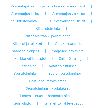
Valmentajakoulutus ja Keilailuosaamisen kurssit
Valmentajan polku
Valmentajan verkosto
Koulutustoiminta
Tulevat valmennusleirit
Kilpailutoiminta
Miten aloittaa kilpaileminen?
Kilpailut ja tulokset
Valtakunnansarjat
Säännöt ja ohjeet
Maajoukkuetoiminta
Keskiarvot ja tilastot
Online Scoring
Antidoping
Ratatarkastukset
Seuratoiminta
Seuran perustaminen
Laatua seuratoimintaan
Seuratoiminnan koulutukset
Lasten ja nuorten harrastustoiminta
Keilailuliitto
Keilailuliiton yhteystiedot