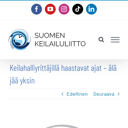
Skip
Facebook
YouTube
Instagram
Tiktok
LinkedIn
to
content
Keilahalliyrittäjillä haastavat ajat – älä
jää yksin
Edellinen
Seuraava
Katso