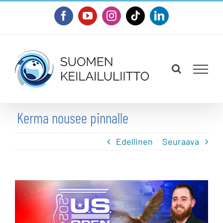
Skip
Facebook
YouTube
Instagram
Tiktok
LinkedIn
to
content
Kerma nousee pinnalle
Edellinen
Seuraava
Katso
kuvaa
isompana