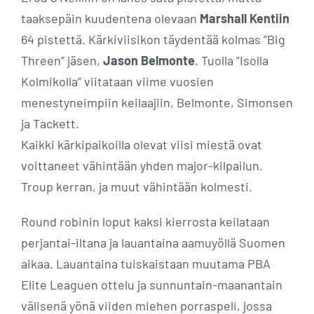
taaksepäin kuudentena olevaan
Marshall Kentiin
64 pistettä. Kärkiviisikon täydentää kolmas ”Big
Threen” jäsen,
Jason Belmonte
. Tuolla ”Isolla
Kolmikolla” viitataan viime vuosien
menestyneimpiin keilaajiin, Belmonte, Simonsen
ja Tackett.
Kaikki kärkipaikoilla olevat viisi miestä ovat
voittaneet vähintään yhden major-kilpailun.
Troup kerran, ja muut vähintään kolmesti.
Round robinin loput kaksi kierrosta keilataan
perjantai-iltana ja lauantaina aamuyöllä Suomen
aikaa. Lauantaina tuiskaistaan muutama PBA
Elite Leaguen ottelu ja sunnuntain-maanantain
välisenä yönä viiden miehen porraspeli, jossa