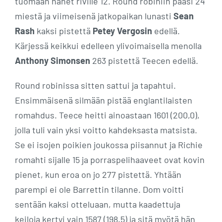
tuomaan hänet riville 12. Round robiniin pääsi 24
miestä ja viimeisenä jatkopaikan lunasti
Sean
Rash
kaksi pistettä
Petey Vergosin
edellä.
Kärjessä keikkui edelleen ylivoimaisella menolla
Anthony Simonsen
263 pistettä Teecen edellä.
Round robinissa sitten sattui ja tapahtui.
Ensimmäisenä silmään pistää englantilaisten
romahdus. Teece heitti ainoastaan 1601 (200,0),
jolla tuli vain yksi voitto kahdeksasta matsista.
Se ei isojen poikien joukossa piisannut ja Richie
romahti sijalle 15 ja porraspelihaaveet ovat kovin
pienet, kun eroa on jo 277 pistettä. Yhtään
parempi ei ole Barrettin tilanne. Dom voitti
sentään kaksi otteluaan, mutta kaadettuja
keiloja kertyi vain 1587 (198,5) ja sitä myötä hän