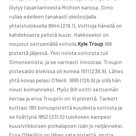
löytyy tasatilanteesta Richien kanssa. Simo
rullaa edelleen tanakasti ykkössijalla
yhteistuloksella 8944 (219,1). Voittoja hänellä on
kahdeksasta pelistä kuusi. Kakkoseksi on
noussut seitsemällä voitolla
Kyle Troup
168
pistettä jäljessä. Yksi noista voitoista tuli
Simonsenista, ja se varmasti innostaa. Troupin
pistesaldo blokissa oli komea 1911 (238,9). Lähes
yhtä kovaa pelasi O’Neill, 1895 (126,9) ja sillä hän
nousi kolmanneksi. Myös Bill voitti seitsemän
kertaa ja eroa Troupiin on 41 pistettä. Tackett
kuittasi 180 bonuspistettä kuudesta voitosta ja
se lisättynä 1852 (231,5) tulokseen kampesi
kuusiviikkoisen poikalapsen isän jo neljänneksi.
Eroa O’Neilliin on lähes sata pistettä, mutta