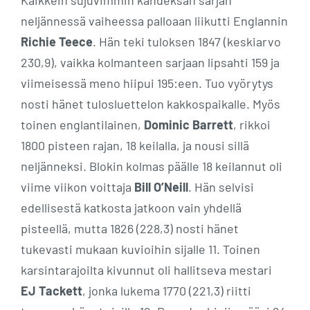
Kaikkein sujuvimmin kahdeksan sarjan
neljännessä vaiheessa palloaan liikutti Englannin
Richie Teece
. Hän teki tuloksen 1847 (keskiarvo
230,9), vaikka kolmanteen sarjaan lipsahti 159 ja
viimeisessä meno hiipui 195:een. Tuo vyörytys
nosti hänet tulosluettelon kakkospaikalle. Myös
toinen englantilainen,
Dominic Barrett
, rikkoi
1800 pisteen rajan, 18 keilalla, ja nousi sillä
neljänneksi. Blokin kolmas päälle 18 keilannut oli
viime viikon voittaja
Bill O’Neill
. Hän selvisi
edellisestä katkosta jatkoon vain yhdellä
pisteellä, mutta 1826 (228,3) nosti hänet
tukevasti mukaan kuvioihin sijalle 11. Toinen
karsintarajoilta kivunnut oli hallitseva mestari
EJ Tackett
, jonka lukema 1770 (221,3) riitti