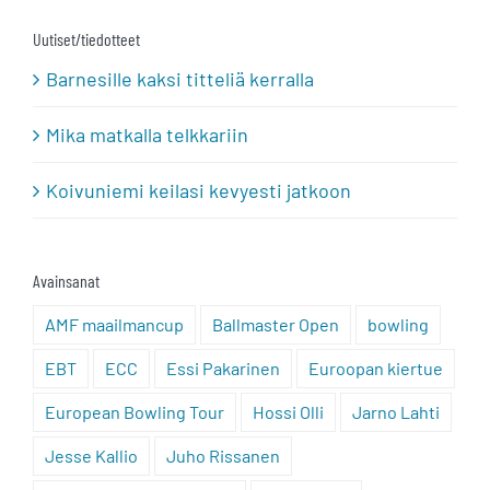
Uutiset/tiedotteet
Barnesille kaksi titteliä kerralla
Mika matkalla telkkariin
Koivuniemi keilasi kevyesti jatkoon
Avainsanat
AMF maailmancup
Ballmaster Open
bowling
EBT
ECC
Essi Pakarinen
Euroopan kiertue
European Bowling Tour
Hossi Olli
Jarno Lahti
Jesse Kallio
Juho Rissanen