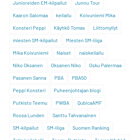
Junioreiden EM-kilpailut
Junnu Tour
Kaaron Salomaa
keilailu
Koivuniemi Mika
Konsteri Peppi
Käyhkö Tomas
Liittomyllyt
miesten SM-kilpailut
Miesten SM-liiga
Mika Koivuniemi
Naiset
naiskeilailu
Niko Oksanen
Oksanen Niko
Osku Palermaa
Pasanen Sanna
PBA
PBA50
Peppi Konsteri
Puheenjohtajan blogi
Putkisto Teemu
PWBA
QubicaAMF
Roosa Lunden
Santtu Tahvanainen
SM-kilpailut
SM-liiga
Suomen Ranking