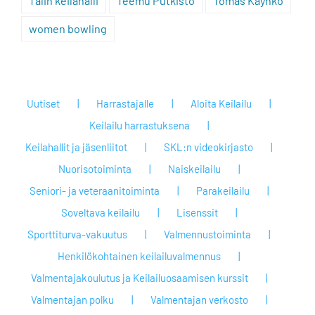
Talin keilahalli
Teemu Putkisto
Tomas Käyhkö
women bowling
Uutiset
Harrastajalle
Aloita Keilailu
Keilailu harrastuksena
Keilahallit ja jäsenliitot
SKL:n videokirjasto
Nuorisotoiminta
Naiskeilailu
Seniori- ja veteraanitoiminta
Parakeilailu
Soveltava keilailu
Lisenssit
Sporttiturva-vakuutus
Valmennustoiminta
Henkilökohtainen keilailuvalmennus
Valmentajakoulutus ja Keilailuosaamisen kurssit
Valmentajan polku
Valmentajan verkosto