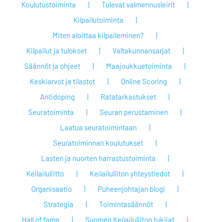
Koulutustoiminta
Tulevat valmennusleirit
Kilpailutoiminta
Miten aloittaa kilpaileminen?
Kilpailut ja tulokset
Valtakunnansarjat
Säännöt ja ohjeet
Maajoukkuetoiminta
Keskiarvot ja tilastot
Online Scoring
Antidoping
Ratatarkastukset
Seuratoiminta
Seuran perustaminen
Laatua seuratoimintaan
Seuratoiminnan koulutukset
Lasten ja nuorten harrastustoiminta
Keilailuliitto
Keilailuliiton yhteystiedot
Organisaatio
Puheenjohtajan blogi
Strategia
Toimintasäännöt
Hall of fame
Suomen Keilailuliiton tukijat