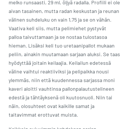
melko runsaasti, 29 ml, öljyä radalla. Profiili ei ole
aivan tasainen, mutta radan keskustan ja reunan
välinen suhdeluku on vain 1,75 ja se on vähän.
Vaativa keli siis, mutta pelimiehet pystyvät
palloa taivuttamaan ja se nostaa tulostasoa
hieman. Lisäksi keli tuo uretaanipallot mukaan
peliin, ainakin muutamaan sarjaan aluksi. Se taas
hyödyttää joitain keilaajia. Keilailun edetessä
väline vaihtui reaktiiviksi ja pelipaikka nousi
ylemmäs, niin että kuudennessa sarjassa moni
kaveri aloitti vauhtinsa pallonpalautustelineen
edestä ja tähtäyksenä oli kuutosnuoli. Niin tai
näin, olosuhteet ovat kaikille samat ja
taitavimmat erottuvat muista.