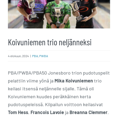
Koivuniemen trio neljänneksi
4 elokuun, 2024
|
PBA
,
PWBA
PBA/PWBA/PBA50 Jonesboro trion pudotuspelit
pelattiin viime yönä ja
Mika Koivuniemen
trio
keilasi itsensä neljännelle sijalle. Tämä oli
Koivuniemen kuudes peräkkäinen kerta
pudotuspeleissä. Kilpailun voittoon keilasivat
Tom Hess
,
Francois Lavoie
ja
Breanna Clemmer
.