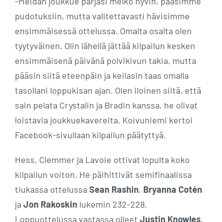
-Meidän joukkue pärjäsi melko hyvin, pääsimme
pudotuksiin, mutta valitettavasti hävisimme
ensimmäisessä ottelussa. Omalta osalta olen
tyytyväinen. Olin lähellä jättää kilpailun kesken
ensimmäisenä päivänä polvikivun takia, mutta
pääsin siitä eteenpäin ja keilasin taas omalla
tasollani loppukisan ajan. Olen iloinen siitä, että
sain pelata Crystalin ja Bradin kanssa, he olivat
loistavia joukkuekavereita, Koivuniemi kertoi
Facebook-sivullaan kilpailun päätyttyä.
Hess, Clemmer ja Lavoie ottivat lopulta koko
kilpailun voiton. He päihittivät semifinaalissa
tiukassa ottelussa
Sean Rashin
,
Bryanna Cotén
ja
Jon Rakoskin
lukemin 232-228.
Loppuottelussa vastassa olleet
Justin Knowles
,