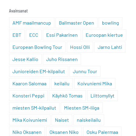
Avainsanat
AMF maailmancup
Ballmaster Open
bowling
EBT
ECC
Essi Pakarinen
Euroopan kiertue
European Bowling Tour
Hossi Olli
Jarno Lahti
Jesse Kallio
Juho Rissanen
Junioreiden EM-kilpailut
Junnu Tour
Kaaron Salomaa
keilailu
Koivuniemi Mika
Konsteri Peppi
Käyhkö Tomas
Liittomyllyt
miesten SM-kilpailut
Miesten SM-liiga
Mika Koivuniemi
Naiset
naiskeilailu
Niko Oksanen
Oksanen Niko
Osku Palermaa