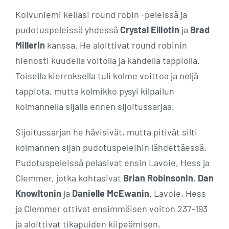
Koivuniemi keilasi round robin -peleissä ja
pudotuspeleissä yhdessä
Crystal Elliotin
ja
Brad
Millerin
kanssa. He aloittivat round robinin
hienosti kuudella voitolla ja kahdella tappiolla.
Toisella kierroksella tuli kolme voittoa ja neljä
tappiota, mutta kolmikko pysyi kilpailun
kolmannella sijalla ennen sijoitussarjaa.
Sijoitussarjan he hävisivät, mutta pitivät silti
kolmannen sijan pudotuspeleihin lähdettäessä.
Pudotuspeleissä pelasivat ensin Lavoie, Hess ja
Clemmer, jotka kohtasivat
Brian Robinsonin
,
Dan
Knowltonin
ja
Danielle McEwanin
. Lavoie, Hess
ja Clemmer ottivat ensimmäisen voiton 237-193
ja aloittivat tikapuiden kiipeämisen.