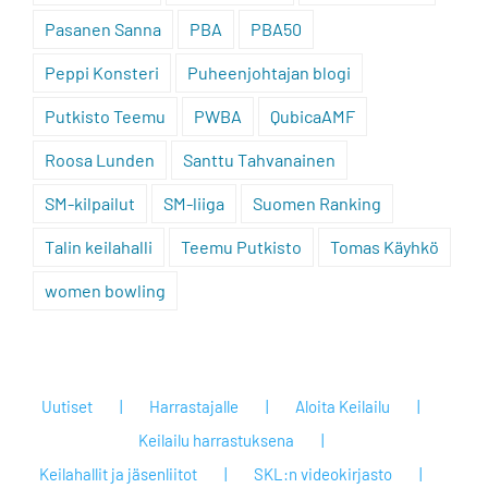
Pasanen Sanna
PBA
PBA50
Peppi Konsteri
Puheenjohtajan blogi
Putkisto Teemu
PWBA
QubicaAMF
Roosa Lunden
Santtu Tahvanainen
SM-kilpailut
SM-liiga
Suomen Ranking
Talin keilahalli
Teemu Putkisto
Tomas Käyhkö
women bowling
Uutiset
Harrastajalle
Aloita Keilailu
Keilailu harrastuksena
Keilahallit ja jäsenliitot
SKL:n videokirjasto