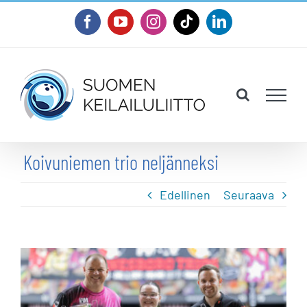
Skip
Facebook
YouTube
Instagram
Tiktok
LinkedIn
to
content
Koivuniemen trio neljänneksi
Edellinen
Seuraava
Katso
kuvaa
isompana