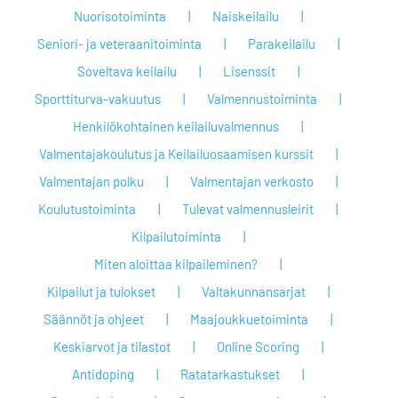
Nuorisotoiminta
Naiskeilailu
Seniori- ja veteraanitoiminta
Parakeilailu
Soveltava keilailu
Lisenssit
Sporttiturva-vakuutus
Valmennustoiminta
Henkilökohtainen keilailuvalmennus
Valmentajakoulutus ja Keilailuosaamisen kurssit
Valmentajan polku
Valmentajan verkosto
Koulutustoiminta
Tulevat valmennusleirit
Kilpailutoiminta
Miten aloittaa kilpaileminen?
Kilpailut ja tulokset
Valtakunnansarjat
Säännöt ja ohjeet
Maajoukkuetoiminta
Keskiarvot ja tilastot
Online Scoring
Antidoping
Ratatarkastukset