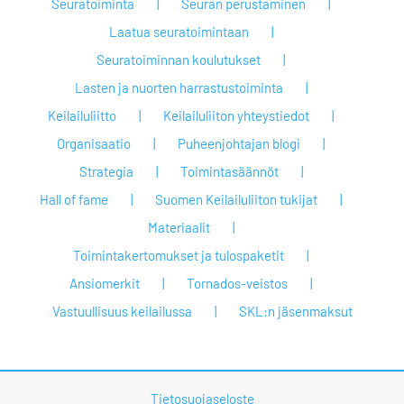
Seuratoiminta
Seuran perustaminen
Laatua seuratoimintaan
Seuratoiminnan koulutukset
Lasten ja nuorten harrastustoiminta
Keilailuliitto
Keilailuliiton yhteystiedot
Organisaatio
Puheenjohtajan blogi
Strategia
Toimintasäännöt
Hall of fame
Suomen Keilailuliiton tukijat
Materiaalit
Toimintakertomukset ja tulospaketit
Ansiomerkit
Tornados-veistos
Vastuullisuus keilailussa
SKL:n jäsenmaksut
Tietosuojaseloste