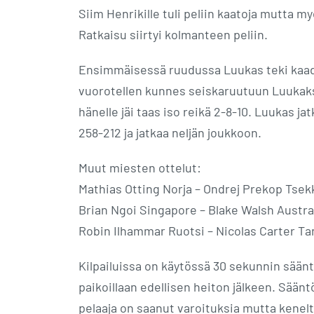
Siim Henrikille tuli peliin kaatoja mutta m
Ratkaisu siirtyi kolmanteen peliin.
Ensimmäisessä ruudussa Luukas teki kaadon
vuorotellen kunnes seiskaruutuun Luukakse
hänelle jäi taas iso reikä 2-8-10. Luukas jat
258-212 ja jatkaa neljän joukkoon.
Muut miesten ottelut:
Mathias Otting Norja – Ondrej Prekop Tsekk
Brian Ngoi Singapore – Blake Walsh Austra
Robin Ilhammar Ruotsi – Nicolas Carter Ta
Kilpailuissa on käytössä 30 sekunnin säänt
paikoillaan edellisen heiton jälkeen. Sä
pelaaja on saanut varoituksia mutta kenelt