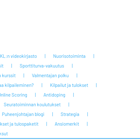
KL:n videokirjasto
Nuorisotoiminta
it
Sporttiturva-vakuutus
 kurssit
Valmentajan polku
taa kilpaileminen?
Kilpailut ja tulokset
Online Scoring
Antidoping
Seuratoiminnan koulutukset
Puheenjohtajan blogi
Strategia
set ja tulospaketit
Ansiomerkit
ksut