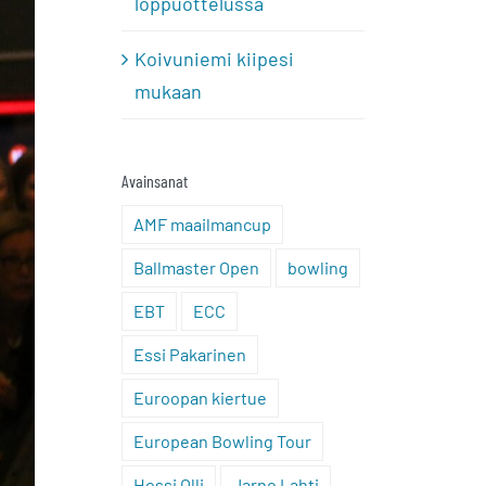
loppuottelussa
Koivuniemi kiipesi
mukaan
Avainsanat
AMF maailmancup
Ballmaster Open
bowling
EBT
ECC
Essi Pakarinen
Euroopan kiertue
European Bowling Tour
Hossi Olli
Jarno Lahti