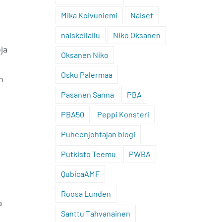
Mika Koivuniemi
Naiset
naiskeilailu
Niko Oksanen
ja
Oksanen Niko
Osku Palermaa
n
Pasanen Sanna
PBA
PBA50
Peppi Konsteri
Puheenjohtajan blogi
Putkisto Teemu
PWBA
QubicaAMF
Roosa Lunden
a
Santtu Tahvanainen
n