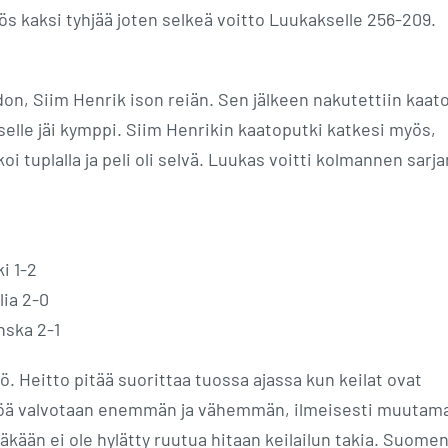
yös kaksi tyhjää joten selkeä voitto Luukakselle 256-209.
, Siim Henrik ison reiän. Sen jälkeen nakutettiin kaato
lle jäi kymppi. Siim Henrikin kaatoputki katkesi myös,
koi tuplalla ja peli oli selvä. Luukas voitti kolmannen sarja
i 1-2
lia 2-0
nska 2-1
ö. Heitto pitää suorittaa tuossa ajassa kun keilat ovat
äntöä valvotaan enemmän ja vähemmän, ilmeisesti muutam
äkään ei ole hylätty ruutua hitaan keilailun takia. Suome