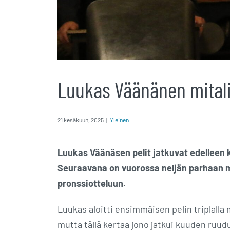
Luukas Väänänen mitali
21 kesäkuun, 2025
|
Yleinen
Luukas Väänäsen pelit jatkuvat edelleen k
Seuraavana on vuorossa neljän parhaan mats
pronssiotteluun.
Luukas aloitti ensimmäisen pelin triplalla 
mutta tällä kertaa jono jatkui kuuden ruud