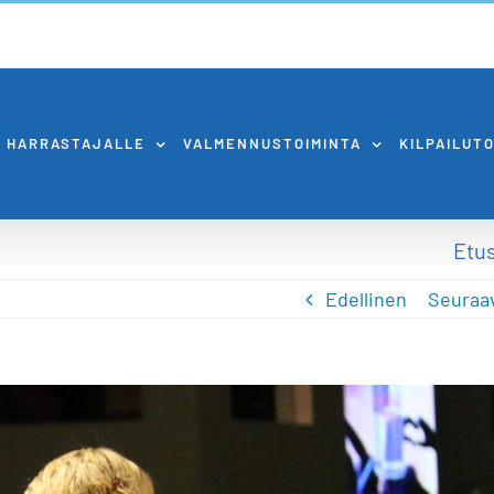
HARRASTAJALLE
VALMENNUSTOIMINTA
KILPAILUT
Etu
Edellinen
Seuraa