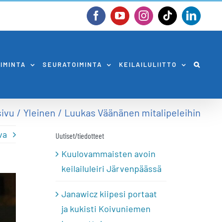
Facebook
YouTube
Instagram
Tiktok
Linked
OIMINTA
SEURATOIMINTA
KEILAILULIITTO
sivu
Yleinen
Luukas Väänänen mitalipeleihin
va
Uutiset/tiedotteet
Kuulovammaisten avoin
keilailuleiri Järvenpäässä
Janawicz kiipesi portaat
ja kukisti Koivuniemen