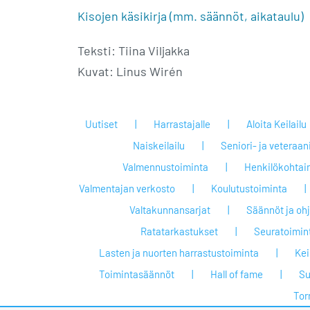
Kisojen käsikirja (mm. säännöt, aikataulu)
Teksti: Tiina Viljakka
Kuvat: Linus Wirén
Uutiset
Harrastajalle
Aloita Keilailu
Naiskeilailu
Seniori- ja veteraan
Valmennustoiminta
Henkilökohtai
Valmentajan verkosto
Koulutustoiminta
Valtakunnansarjat
Säännöt ja oh
Ratatarkastukset
Seuratoimin
Lasten ja nuorten harrastustoiminta
Keil
Toimintasäännöt
Hall of fame
Su
Tor