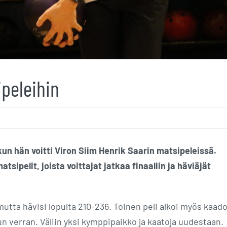
peleihin
un hän voitti Viron Siim Henrik Saarin matsipeleissä.
ipelit, joista voittajat jatkaa finaaliin ja häviäjät
mutta hävisi lopulta 210-236. Toinen peli alkoi myös kaadoi
un verran. Väliin yksi kymppipaikko ja kaatoja uudestaan.