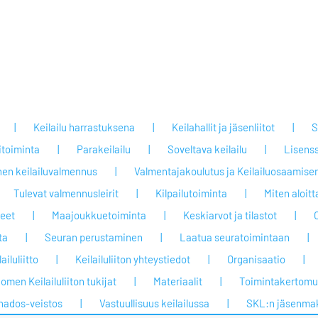
Keilailu harrastuksena
Keilahallit ja jäsenliitot
S
itoiminta
Parakeilailu
Soveltava keilailu
Lisenss
nen keilailuvalmennus
Valmentajakoulutus ja Keilailuosaamisen
Tulevat valmennusleirit
Kilpailutoiminta
Miten aloit
jeet
Maajoukkuetoiminta
Keskiarvot ja tilastot
ta
Seuran perustaminen
Laatua seuratoimintaan
ailuliitto
Keilailuliiton yhteystiedot
Organisaatio
omen Keilailuliiton tukijat
Materiaalit
Toimintakertomuk
nados-veistos
Vastuullisuus keilailussa
SKL:n jäsenma