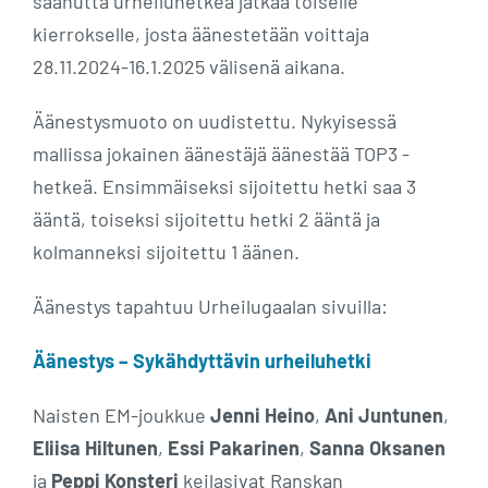
saanutta urheiluhetkeä jatkaa toiselle
kierrokselle, josta äänestetään voittaja
28.11.2024-16.1.2025 välisenä aikana.
Äänestysmuoto on uudistettu. Nykyisessä
mallissa jokainen äänestäjä äänestää TOP3 -
hetkeä. Ensimmäiseksi sijoitettu hetki saa 3
ääntä, toiseksi sijoitettu hetki 2 ääntä ja
kolmanneksi sijoitettu 1 äänen.
Äänestys tapahtuu Urheilugaalan sivuilla:
Äänestys – Sykähdyttävin urheiluhetki
Naisten EM-joukkue
Jenni Heino
,
Ani Juntunen
,
Eliisa Hiltunen
,
Essi Pakarinen
,
Sanna Oksanen
ja
Peppi Konsteri
keilasivat Ranskan