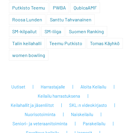
Putkisto Teemu
PWBA
QubicaAMF
Roosa Lunden
Santtu Tahvanainen
SM-kilpailut
SM-liiga
Suomen Ranking
Talin keilahalli
Teemu Putkisto
Tomas Käyhkö
women bowling
Uutiset
Harrastajalle
Aloita Keilailu
Keilailu harrastuksena
Keilahallit ja jäsenliitot
SKL:n videokirjasto
Nuorisotoiminta
Naiskeilailu
Seniori- ja veteraanitoiminta
Parakeilailu
Soveltava keilailu
Lisenssit