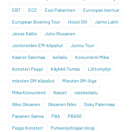
EBT
ECC
Essi Pakarinen
Euroopan kiertue
European Bowling Tour
Hossi Olli
Jarno Lahti
Jesse Kallio
Juho Rissanen
Junioreiden EM-kilpailut
Junnu Tour
Kaaron Salomaa
keilailu
Koivuniemi Mika
Konsteri Peppi
Käyhkö Tomas
Liittomyllyt
miesten SM-kilpailut
Miesten SM-liiga
Mika Koivuniemi
Naiset
naiskeilailu
Niko Oksanen
Oksanen Niko
Osku Palermaa
Pasanen Sanna
PBA
PBA50
Peppi Konsteri
Puheenjohtajan blogi