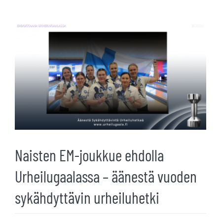
Katso
kuvaa
isompana
Naisten EM-joukkue ehdolla
Urheilugaalassa – äänestä vuoden
sykähdyttävin urheiluhetki