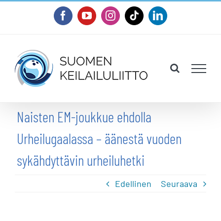
Skip
Facebook
YouTube
Instagram
Tiktok
LinkedIn
to
content
Naisten EM-joukkue ehdolla
Urheilugaalassa – äänestä vuoden
sykähdyttävin urheiluhetki
Edellinen
Seuraava