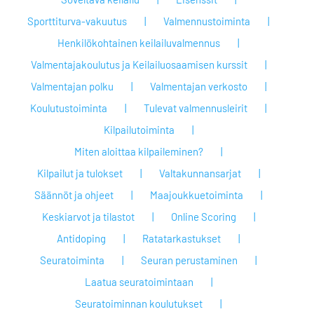
Sporttiturva-vakuutus
Valmennustoiminta
Henkilökohtainen keilailuvalmennus
Valmentajakoulutus ja Keilailuosaamisen kurssit
Valmentajan polku
Valmentajan verkosto
Koulutustoiminta
Tulevat valmennusleirit
Kilpailutoiminta
Miten aloittaa kilpaileminen?
Kilpailut ja tulokset
Valtakunnansarjat
Säännöt ja ohjeet
Maajoukkuetoiminta
Keskiarvot ja tilastot
Online Scoring
Antidoping
Ratatarkastukset
Seuratoiminta
Seuran perustaminen
Laatua seuratoimintaan
Seuratoiminnan koulutukset