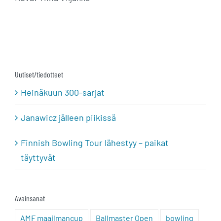
Uutiset/tiedotteet
Heinäkuun 300-sarjat
Janawicz jälleen piikissä
Finnish Bowling Tour lähestyy – paikat
täyttyvät
Avainsanat
AMF maailmancup
Ballmaster Open
bowling