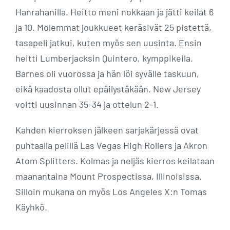
Hanrahanilla. Heitto meni nokkaan ja jätti keilat 6
ja 10. Molemmat joukkueet keräsivät 25 pistettä,
tasapeli jatkui, kuten myös sen uusinta. Ensin
heitti Lumberjacksin Quintero, kymppikeila.
Barnes oli vuorossa ja hän löi syvälle taskuun,
eikä kaadosta ollut epäilystäkään. New Jersey
voitti uusinnan 35-34 ja ottelun 2-1.
Kahden kierroksen jälkeen sarjakärjessä ovat
puhtaalla pelillä Las Vegas High Rollers ja Akron
Atom Splitters. Kolmas ja neljäs kierros keilataan
maanantaina Mount Prospectissa, Illinoisissa.
Silloin mukana on myös Los Angeles X:n Tomas
Käyhkö.