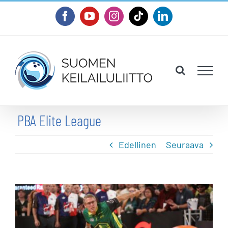
Skip
Facebook
YouTube
Instagram
Tiktok
LinkedIn
to
content
PBA Elite League
Edellinen
Seuraava
Katso
kuvaa
isompana