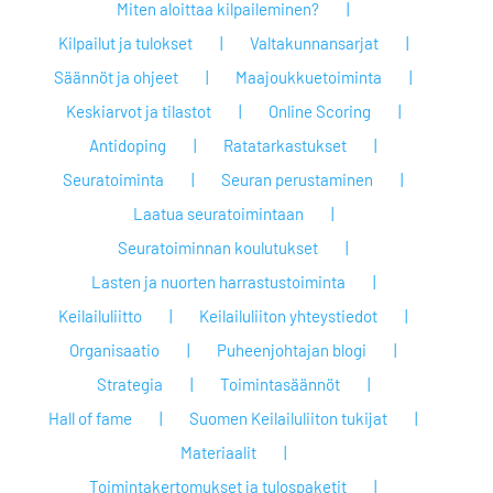
Miten aloittaa kilpaileminen?
Kilpailut ja tulokset
Valtakunnansarjat
Säännöt ja ohjeet
Maajoukkuetoiminta
Keskiarvot ja tilastot
Online Scoring
Antidoping
Ratatarkastukset
Seuratoiminta
Seuran perustaminen
Laatua seuratoimintaan
Seuratoiminnan koulutukset
Lasten ja nuorten harrastustoiminta
Keilailuliitto
Keilailuliiton yhteystiedot
Organisaatio
Puheenjohtajan blogi
Strategia
Toimintasäännöt
Hall of fame
Suomen Keilailuliiton tukijat
Materiaalit
Toimintakertomukset ja tulospaketit