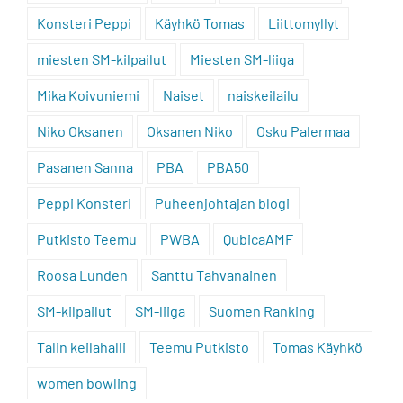
Konsteri Peppi
Käyhkö Tomas
Liittomyllyt
miesten SM-kilpailut
Miesten SM-liiga
Mika Koivuniemi
Naiset
naiskeilailu
Niko Oksanen
Oksanen Niko
Osku Palermaa
Pasanen Sanna
PBA
PBA50
Peppi Konsteri
Puheenjohtajan blogi
Putkisto Teemu
PWBA
QubicaAMF
Roosa Lunden
Santtu Tahvanainen
SM-kilpailut
SM-liiga
Suomen Ranking
Talin keilahalli
Teemu Putkisto
Tomas Käyhkö
women bowling