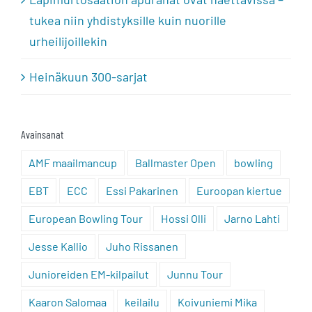
tukea niin yhdistyksille kuin nuorille
urheilijoillekin
Heinäkuun 300-sarjat
Avainsanat
AMF maailmancup
Ballmaster Open
bowling
EBT
ECC
Essi Pakarinen
Euroopan kiertue
European Bowling Tour
Hossi Olli
Jarno Lahti
Jesse Kallio
Juho Rissanen
Junioreiden EM-kilpailut
Junnu Tour
Kaaron Salomaa
keilailu
Koivuniemi Mika