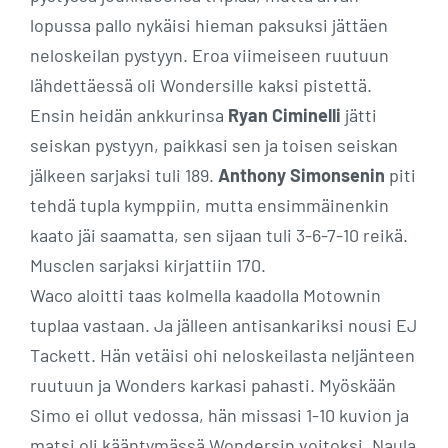
lopussa pallo nykäisi hieman paksuksi jättäen
neloskeilan pystyyn. Eroa viimeiseen ruutuun
lähdettäessä oli Wondersille kaksi pistettä.
Ensin heidän ankkurinsa
Ryan Ciminelli
jätti
seiskan pystyyn, paikkasi sen ja toisen seiskan
jälkeen sarjaksi tuli 189.
Anthony Simonsenin
piti
tehdä tupla kymppiin, mutta ensimmäinenkin
kaato jäi saamatta, sen sijaan tuli 3-6-7-10 reikä.
Musclen sarjaksi kirjattiin 170.
Waco aloitti taas kolmella kaadolla Motownin
tuplaa vastaan. Ja jälleen antisankariksi nousi EJ
Tackett. Hän vetäisi ohi neloskeilasta neljänteen
ruutuun ja Wonders karkasi pahasti. Myöskään
Simo ei ollut vedossa, hän missasi 1-10 kuvion ja
matsi oli kääntymässä Wondersin voitoksi. Naula