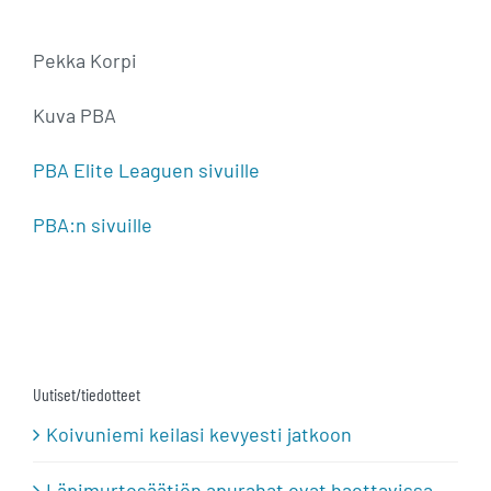
Pekka Korpi
Kuva PBA
PBA Elite Leaguen sivuille
PBA:n sivuille
Uutiset/tiedotteet
Koivuniemi keilasi kevyesti jatkoon
Läpimurtosäätiön apurahat ovat haettavissa –