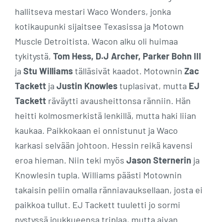
hallitseva mestari Waco Wonders, jonka
kotikaupunki sijaitsee Texasissa ja Motown
Muscle Detroitista. Wacon alku oli huimaa
tykitystä,
Tom Hess, D.J Archer, Parker Bohn III
ja
Stu Williams
tälläsivät kaadot. Motownin
Zac
Tackett
ja
Justin Knowles
tuplasivat, mutta
EJ
Tackett
räväytti avausheittonsa ränniin. Hän
heitti kolmosmerkistä lenkillä, mutta haki liian
kaukaa. Paikkokaan ei onnistunut ja Waco
karkasi selvään johtoon. Hessin reikä kavensi
eroa hieman. Niin teki myös
Jason Sternerin
ja
Knowlesin tupla. Williams päästi Motownin
takaisin peliin omalla ränniavauksellaan, josta ei
paikkoa tullut. EJ Tackett tuuletti jo sormi
pystyssä joukkueensa triplaa, mutta aivan