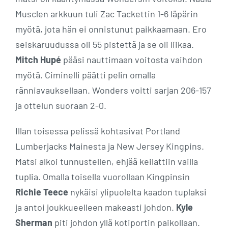
Musclen arkkuun tuli Zac Tackettin 1-6 läpärin
myötä, jota hän ei onnistunut paikkaamaan. Ero
seiskaruudussa oli 55 pistettä ja se oli liikaa.
Mitch Hupé
pääsi nauttimaan voitosta vaihdon
myötä. Ciminelli päätti pelin omalla
ränniavauksellaan. Wonders voitti sarjan 206-157
ja ottelun suoraan 2-0.
Illan toisessa pelissä kohtasivat Portland
Lumberjacks Mainesta ja New Jersey Kingpins.
Matsi alkoi tunnustellen, ehjää keilattiin vailla
tuplia. Omalla toisella vuorollaan Kingpinsin
Richie Teece
nykäisi ylipuolelta kaadon tuplaksi
ja antoi joukkueelleen makeasti johdon.
Kyle
Sherman
piti johdon yllä kotiportin paikollaan.