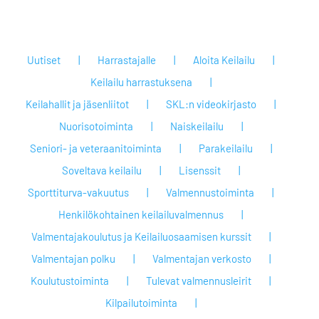
Uutiset
Harrastajalle
Aloita Keilailu
Keilailu harrastuksena
Keilahallit ja jäsenliitot
SKL:n videokirjasto
Nuorisotoiminta
Naiskeilailu
Seniori- ja veteraanitoiminta
Parakeilailu
Soveltava keilailu
Lisenssit
Sporttiturva-vakuutus
Valmennustoiminta
Henkilökohtainen keilailuvalmennus
Valmentajakoulutus ja Keilailuosaamisen kurssit
Valmentajan polku
Valmentajan verkosto
Koulutustoiminta
Tulevat valmennusleirit
Kilpailutoiminta