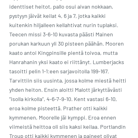
identtiset heitot, pallo osui aivan nokkaan,
pystyyn jäivät keilat 4, 6 ja 7, jotka kaikki
kuitenkin hiljalleen kellahtivat nurin tuplaksi.
Teecen missi 3-6-10 kuvasta päästi Mainen
porukan karkuun yli 30 pisteen päähän. Mooren
kaato antoi Kingpinsille pientä toivoa, mutta
Hanrahanin yksi kaato ei riittänyt. Lumberjacks
tasoitti pelin 1-1:een sarjavoitolla 199-167.
Tarvittiin siis uusinta, jossa kolme miestä heitti
yhden heiton. Ensin aloitti Malott järkyttävästi
”isolla kirkolla”, 4-6-7-9-10. Kent vastasi 6-10,
eroa kolme pisteettä. Prather otti kaikki
kymmenen, Moorelle jäi kymppi. Eroa ennen
viimeistä heittoa oli siis kaksi keilaa. Portlandin
Troup otti kaikki kymmenen ja paineet olivat