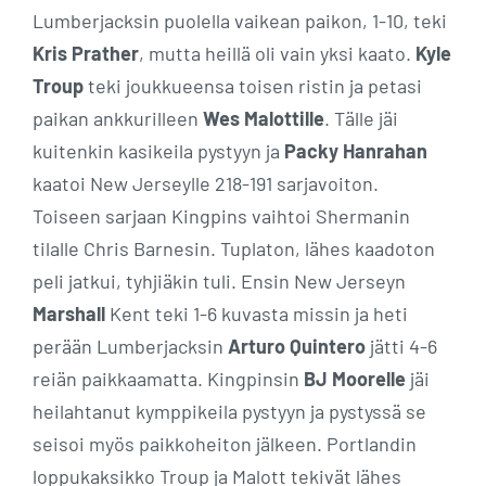
Lumberjacksin puolella vaikean paikon, 1-10, teki
Kris Prather
, mutta heillä oli vain yksi kaato.
Kyle
Troup
teki joukkueensa toisen ristin ja petasi
paikan ankkurilleen
Wes Malottille
. Tälle jäi
kuitenkin kasikeila pystyyn ja
Packy Hanrahan
kaatoi New Jerseylle 218-191 sarjavoiton.
Toiseen sarjaan Kingpins vaihtoi Shermanin
tilalle Chris Barnesin. Tuplaton, lähes kaadoton
peli jatkui, tyhjiäkin tuli. Ensin New Jerseyn
Marshall
Kent teki 1-6 kuvasta missin ja heti
perään Lumberjacksin
Arturo Quintero
jätti 4-6
reiän paikkaamatta. Kingpinsin
BJ Moorelle
jäi
heilahtanut kymppikeila pystyyn ja pystyssä se
seisoi myös paikkoheiton jälkeen. Portlandin
loppukaksikko Troup ja Malott tekivät lähes