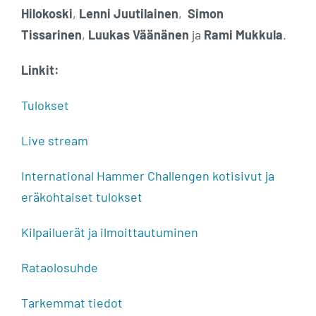
Hilokoski
,
Lenni Juutilainen
,
Simon
Tissarinen
,
Luukas Väänänen
ja
Rami Mukkula
.
Linkit:
Tulokset
Live stream
International Hammer Challengen kotisivut ja
eräkohtaiset tulokset
Kilpailuerät ja ilmoittautuminen
Rataolosuhde
Tarkemmat tiedot