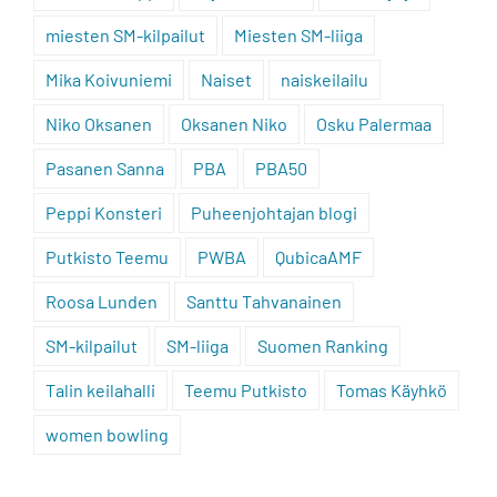
miesten SM-kilpailut
Miesten SM-liiga
Mika Koivuniemi
Naiset
naiskeilailu
Niko Oksanen
Oksanen Niko
Osku Palermaa
Pasanen Sanna
PBA
PBA50
Peppi Konsteri
Puheenjohtajan blogi
Putkisto Teemu
PWBA
QubicaAMF
Roosa Lunden
Santtu Tahvanainen
SM-kilpailut
SM-liiga
Suomen Ranking
Talin keilahalli
Teemu Putkisto
Tomas Käyhkö
women bowling