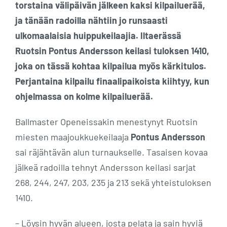
torstaina välipäivän jälkeen kaksi kilpailuerää,
ja tänään radoilla nähtiin jo runsaasti
ulkomaalaisia huippukeilaajia. Iltaerässä
Ruotsin Pontus Andersson keilasi tuloksen 1410,
joka on tässä kohtaa kilpailua myös kärkitulos.
Perjantaina kilpailu finaalipaikoista kiihtyy, kun
ohjelmassa on kolme kilpailuerää.
Ballmaster Openeissakin menestynyt Ruotsin
miesten maajoukkuekeilaaja
Pontus Andersson
sai räjähtävän alun turnaukselle. Tasaisen kovaa
jälkeä radoilla tehnyt Andersson keilasi sarjat
268, 244, 247, 203, 235 ja 213 sekä yhteistuloksen
1410.
– Löysin hyvän alueen, josta pelata ja sain hyviä