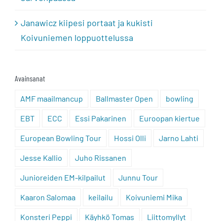
Janawicz kiipesi portaat ja kukisti
Koivuniemen loppuottelussa
Avainsanat
AMF maailmancup
Ballmaster Open
bowling
EBT
ECC
Essi Pakarinen
Euroopan kiertue
European Bowling Tour
Hossi Olli
Jarno Lahti
Jesse Kallio
Juho Rissanen
Junioreiden EM-kilpailut
Junnu Tour
Kaaron Salomaa
keilailu
Koivuniemi Mika
Konsteri Peppi
Käyhkö Tomas
Liittomyllyt