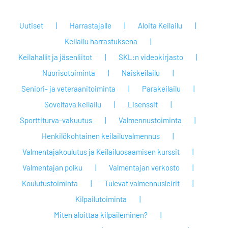
Uutiset
Harrastajalle
Aloita Keilailu
Keilailu harrastuksena
Keilahallit ja jäsenliitot
SKL:n videokirjasto
Nuorisotoiminta
Naiskeilailu
Seniori- ja veteraanitoiminta
Parakeilailu
Soveltava keilailu
Lisenssit
Sporttiturva-vakuutus
Valmennustoiminta
Henkilökohtainen keilailuvalmennus
Valmentajakoulutus ja Keilailuosaamisen kurssit
Valmentajan polku
Valmentajan verkosto
Koulutustoiminta
Tulevat valmennusleirit
Kilpailutoiminta
Miten aloittaa kilpaileminen?