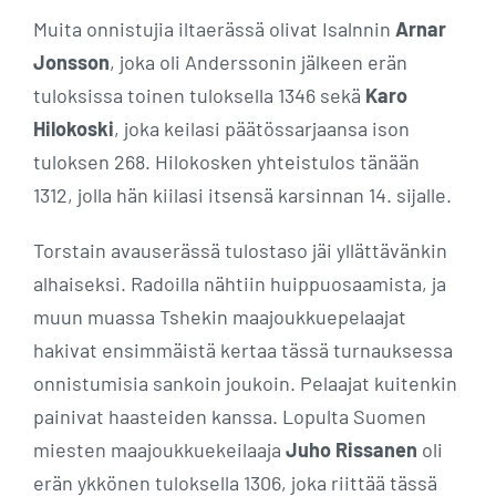
Muita onnistujia iltaerässä olivat Isalnnin
Arnar
Jonsson
, joka oli Anderssonin jälkeen erän
tuloksissa toinen tuloksella 1346 sekä
Karo
Hilokoski
, joka keilasi päätössarjaansa ison
tuloksen 268. Hilokosken yhteistulos tänään
1312, jolla hän kiilasi itsensä karsinnan 14. sijalle.
Torstain avauserässä tulostaso jäi yllättävänkin
alhaiseksi. Radoilla nähtiin huippuosaamista, ja
muun muassa Tshekin maajoukkuepelaajat
hakivat ensimmäistä kertaa tässä turnauksessa
onnistumisia sankoin joukoin. Pelaajat kuitenkin
painivat haasteiden kanssa. Lopulta Suomen
miesten maajoukkuekeilaaja
Juho Rissanen
oli
erän ykkönen tuloksella 1306, joka riittää tässä