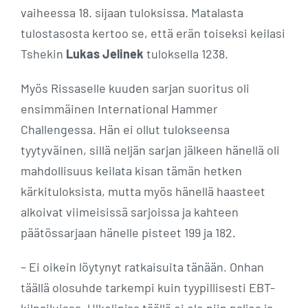
vaiheessa 18. sijaan tuloksissa. Matalasta
tulostasosta kertoo se, että erän toiseksi keilasi
Tshekin
Lukas Jelinek
tuloksella 1238.
Myös Rissaselle kuuden sarjan suoritus oli
ensimmäinen International Hammer
Challengessa. Hän ei ollut tulokseensa
tyytyväinen, sillä neljän sarjan jälkeen hänellä oli
mahdollisuus keilata kisan tämän hetken
kärkituloksista, mutta myös hänellä haasteet
alkoivat viimeisissä sarjoissa ja kahteen
päätössarjaan hänelle pisteet 199 ja 182.
– Ei oikein löytynyt ratkaisuita tänään. Onhan
täällä olosuhde tarkempi kuin tyypillisesti EBT-
kilpailuissa. Ulkolinjaa täällä ei ole niin paljoa ja