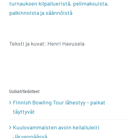
turnauksen
kilpailueristä,
pelimaksuista,
palkinnoista ja säännöistä
Teksti ja kuvat: Henri Havusela
Uutiset/tiedotteet
Finnish Bowling Tour lähestyy – paikat
täyttyvät
Kuulovammaisten avoin keilailuleiri
Järvenpäässä