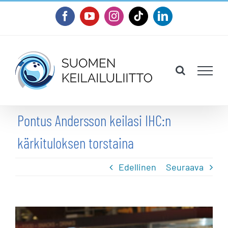
Skip
Facebook
YouTube
Instagram
Tiktok
LinkedIn
to
content
Pontus Andersson keilasi IHC:n
kärkituloksen torstaina
Edellinen
Seuraava
Katso