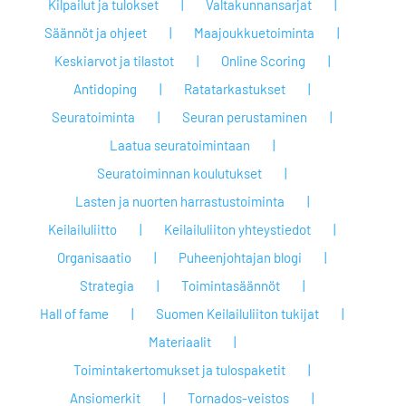
Kilpailut ja tulokset
Valtakunnansarjat
Säännöt ja ohjeet
Maajoukkuetoiminta
Keskiarvot ja tilastot
Online Scoring
Antidoping
Ratatarkastukset
Seuratoiminta
Seuran perustaminen
Laatua seuratoimintaan
Seuratoiminnan koulutukset
Lasten ja nuorten harrastustoiminta
Keilailuliitto
Keilailuliiton yhteystiedot
Organisaatio
Puheenjohtajan blogi
Strategia
Toimintasäännöt
Hall of fame
Suomen Keilailuliiton tukijat
Materiaalit
Toimintakertomukset ja tulospaketit
Ansiomerkit
Tornados-veistos