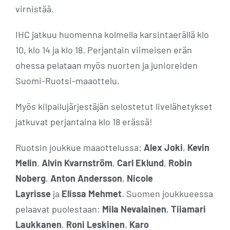
virnistää.
IHC jatkuu huomenna kolmella karsintaerällä klo
10, klo 14 ja klo 18. Perjantain viimeisen erän
ohessa pelataan myös nuorten ja junioreiden
Suomi-Ruotsi-maaottelu.
Myös kilpailujärjestäjän selostetut livelähetykset
jatkuvat perjantaina klo 18 erässä!
Ruotsin joukkue maaottelussa:
Alex Joki
,
Kevin
Melin
,
Alvin Kvarnström
,
Carl Eklund
,
Robin
Noberg
,
Anton Andersson
,
Nicole
Layrisse
ja
Elissa Mehmet
. Suomen joukkueessa
pelaavat puolestaan:
Mila Nevalainen
,
Tiiamari
Laukkanen
,
Roni Leskinen
,
Karo