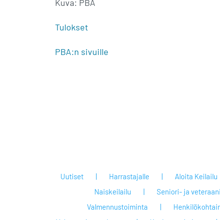
Kuva: PBA
Tulokset
PBA:n sivuille
Uutiset
Harrastajalle
Aloita Keilailu
Naiskeilailu
Seniori- ja veteraan
Valmennustoiminta
Henkilökohtai