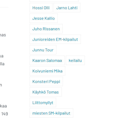
Hossi Olli
Jarno Lahti
Jesse Kallio
Juho Rissanen
lmas
Junioreiden EM-kilpailut
Junnu Tour
sa
Kaaron Salomaa
keilailu
lla
Koivuniemi Mika
Konsteri Peppi
en
Käyhkö Tomas
Liittomyllyt
ukaa
miesten SM-kilpailut
 149