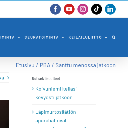
Facebook
YouTube
Instagram
Tiktok
Linked
OIMINTA
SEURATOIMINTA
KEILAILULIITTO
Etusivu
PBA
Santtu menossa jatkoon
va
Uutiset/tiedotteet
Koivuniemi keilasi
kevyesti jatkoon
Läpimurtosäätiön
apurahat ovat