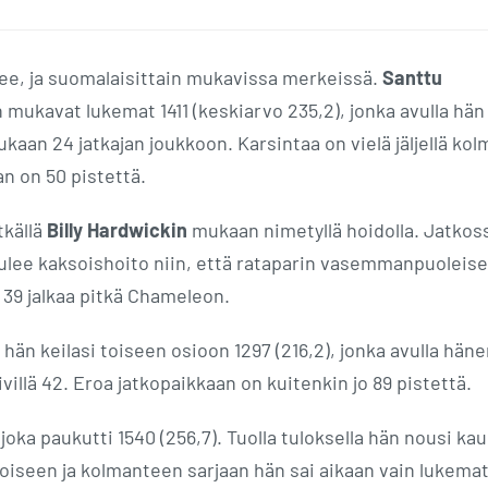
nee, ja suomalaisittain mukavissa merkeissä.
Santtu
n mukavat lukemat 1411 (keskiarvo 235,2), jonka avulla hän
mukaan 24 jatkajan joukkoon. Karsintaa on vielä jäljellä ko
an on 50 pistettä.
tkällä
Billy Hardwickin
mukaan nimetyllä hoidolla. Jatkos
tulee kaksoishoito niin, että rataparin vasemmanpuoleise
a 39 jalkaa pitkä Chameleon.
 hän keilasi toiseen osioon 1297 (216,2), jonka avulla hän
villä 42. Eroa jatkopaikkaan on kuitenkin jo 89 pistettä.
 joka paukutti 1540 (256,7). Tuolla tuloksella hän nousi ka
oiseen ja kolmanteen sarjaan hän sai aikaan vain lukemat