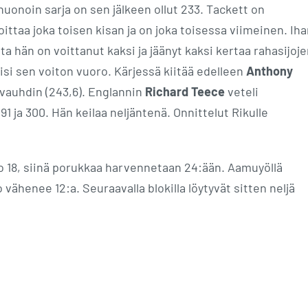
huonoin sarja on sen jälkeen ollut 233. Tackett on
ittaa joka toisen kisan ja on joka toisessa viimeinen. Ih
ta hän on voittanut kaksi ja jäänyt kaksi kertaa rahasijoj
lisi sen voiton vuoro. Kärjessä kiitää edelleen
Anthony
rivauhdin (243,6). Englannin
Richard Teece
veteli
91 ja 300. Hän keilaa neljäntenä. Onnittelut Rikulle
o 18, siinä porukkaa harvennetaan 24:ään. Aamuyöllä
o vähenee 12:a. Seuraavalla blokilla löytyvät sitten neljä