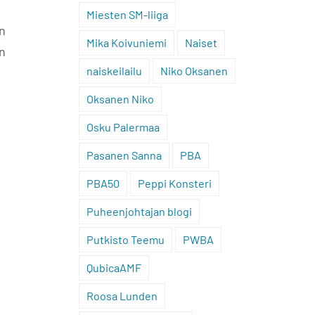
Miesten SM-liiga
an
Mika Koivuniemi
Naiset
en
naiskeilailu
Niko Oksanen
Oksanen Niko
Osku Palermaa
Pasanen Sanna
PBA
PBA50
Peppi Konsteri
Puheenjohtajan blogi
Putkisto Teemu
PWBA
QubicaAMF
Roosa Lunden