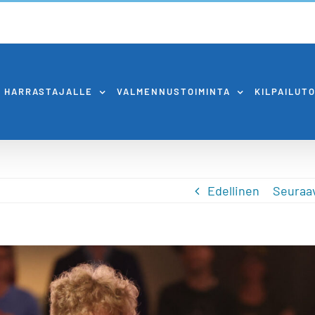
HARRASTAJALLE
VALMENNUSTOIMINTA
KILPAILUT
Edellinen
Seuraa