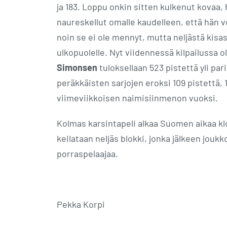
ja 183. Loppu onkin sitten kulkenut kovaa, 
naureskellut omalle kaudelleen, että hän vo
noin se ei ole mennyt, mutta neljästä kisas
ulkopuolelle. Nyt viidennessä kilpailussa o
Simonsen
tuloksellaan 523 pistettä yli pa
peräkkäisten sarjojen eroksi 109 pistettä, 1
viimeviikkoisen naimisiinmenon vuoksi.
Kolmas karsintapeli alkaa Suomen aikaa kl
keilataan neljäs blokki, jonka jälkeen joukk
porraspelaajaa.
Pekka Korpi