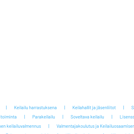
Keilailu harrastuksena
Keilahallit ja jäsenliitot
S
itoiminta
Parakeilailu
Soveltava keilailu
Lisenss
nen keilailuvalmennus
Valmentajakoulutus ja Keilailuosaamisen