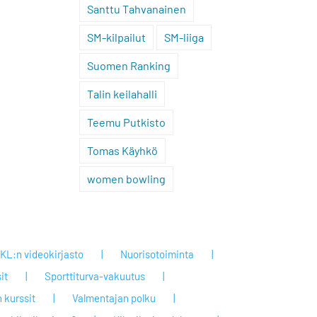
Santtu Tahvanainen
SM-kilpailut
SM-liiga
Suomen Ranking
Talin keilahalli
Teemu Putkisto
Tomas Käyhkö
women bowling
KL:n videokirjasto
Nuorisotoiminta
it
Sporttiturva-vakuutus
 kurssit
Valmentajan polku