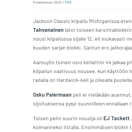
8 maaliskuun, 2023
|
PBA
Jackson Classic kilpailu Michiganissa ete
Tahvanainen
latoi toiseen karsintablokkii
nousi kilpailussa sijalle 12, eli mukavasti 
kuuden sarjan blokki. Santun ero jatkoraja
Aamuyön toinen osio keilattiin 44 jalkaa pi
kilpailun vaativuus nousee, kun käyttöön 
radalla on Hardwick-keli ja oikealla puolell
Osku Palermaan
peli ei vieläkään auennut,
sijoituksensa pysyi suunnilleen ennallaan ri
Toisen pelin suurin nousija oli
EJ Tackett
,
kolmanneksi listalla. Ensimmäisen blokin t