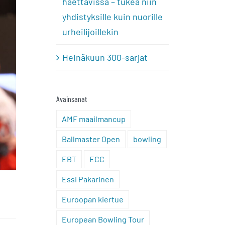
haettavissa – tukea niin
yhdistyksille kuin nuorille
urheilijoillekin
Heinäkuun 300-sarjat
Avainsanat
AMF maailmancup
Ballmaster Open
bowling
EBT
ECC
Essi Pakarinen
Euroopan kiertue
European Bowling Tour