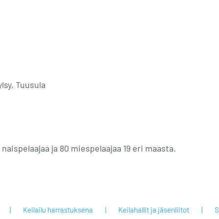
lsy, Tuusula
9 naispelaajaa ja 80 miespelaajaa 19 eri maasta.
Keilailu harrastuksena
Keilahallit ja jäsenliitot
S