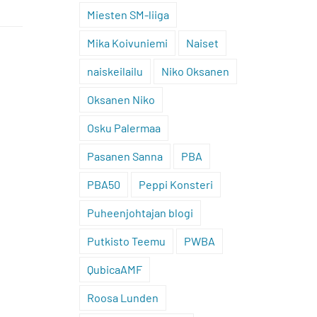
Miesten SM-liiga
Mika Koivuniemi
Naiset
naiskeilailu
Niko Oksanen
Oksanen Niko
Osku Palermaa
Pasanen Sanna
PBA
PBA50
Peppi Konsteri
Puheenjohtajan blogi
Putkisto Teemu
PWBA
QubicaAMF
Roosa Lunden