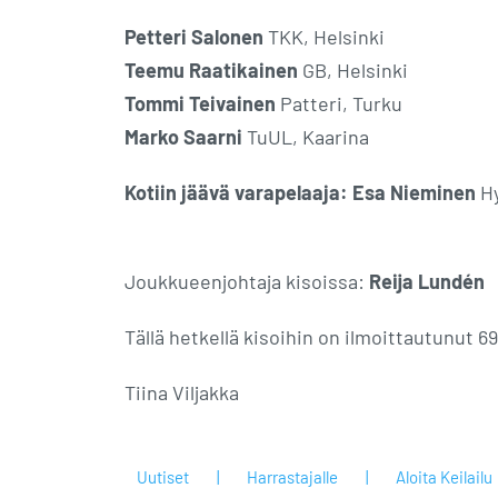
Petteri Salonen
TKK, Helsinki
Teemu Raatikainen
GB, Helsinki
Tommi Teivainen
Patteri, Turku
Marko Saarni
TuUL, Kaarina
Kotiin jäävä varapelaaja:
Esa Nieminen
Hy
Joukkueenjohtaja kisoissa:
Reija Lundén
Tällä hetkellä kisoihin on ilmoittautunut 6
Tiina Viljakka
Uutiset
Harrastajalle
Aloita Keilailu