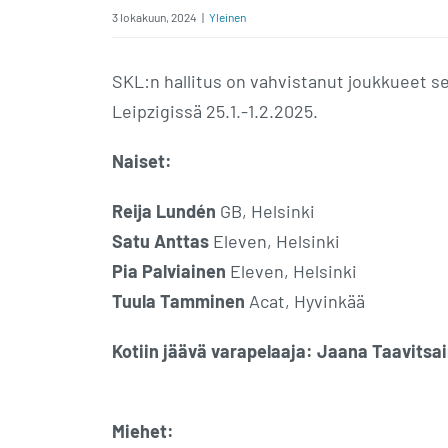
3 lokakuun, 2024
|
Yleinen
SKL:n hallitus on vahvistanut joukkueet se
Leipzigissä 25.1.-1.2.2025.
Naiset:
Reija Lundén
GB, Helsinki
Satu Anttas
Eleven, Helsinki
Pia Palviainen
Eleven, Helsinki
Tuula Tamminen
Acat, Hyvinkää
Kotiin jäävä varapelaaja:
Jaana Taavitsa
Miehet: