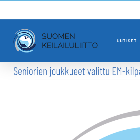
Skip
to
content
UUTISET
Seniorien joukkueet valittu EM-kilp
Katso
kuvaa
isompana