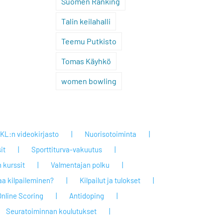
Suomen Ranking
Talin keilahalli
Teemu Putkisto
Tomas Käyhkö
women bowling
KL:n videokirjasto
Nuorisotoiminta
it
Sporttiturva-vakuutus
 kurssit
Valmentajan polku
taa kilpaileminen?
Kilpailut ja tulokset
Online Scoring
Antidoping
Seuratoiminnan koulutukset