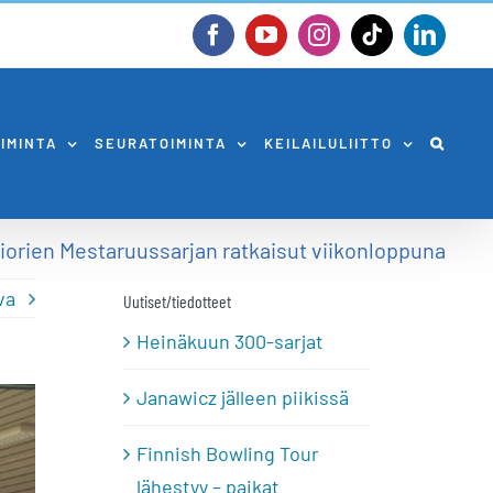
Facebook
YouTube
Instagram
Tiktok
Linked
OIMINTA
SEURATOIMINTA
KEILAILULIITTO
iorien Mestaruussarjan ratkaisut viikonloppuna
va
Uutiset/tiedotteet
Heinäkuun 300-sarjat
Janawicz jälleen piikissä
Finnish Bowling Tour
lähestyy – paikat