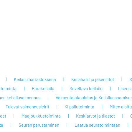
Keilailu harrastuksena
Keilahallit ja jäsenliitot
S
itoiminta
Parakeilailu
Soveltava keilailu
Lisenss
nen keilailuvalmennus
Valmentajakoulutus ja Keilailuosaamisen
Tulevat valmennusleirit
Kilpailutoiminta
Miten aloit
jeet
Maajoukkuetoiminta
Keskiarvot ja tilastot
ta
Seuran perustaminen
Laatua seuratoimintaan