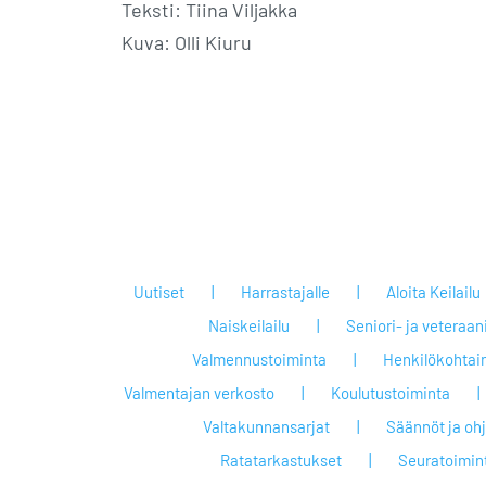
Teksti: Tiina Viljakka
Kuva: Olli Kiuru
Uutiset
Harrastajalle
Aloita Keilailu
Naiskeilailu
Seniori- ja veteraan
Valmennustoiminta
Henkilökohtai
Valmentajan verkosto
Koulutustoiminta
Valtakunnansarjat
Säännöt ja oh
Ratatarkastukset
Seuratoimin