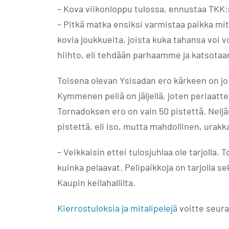
– Kova viikonloppu tulossa, ennustaa TKK
– Pitkä matka ensiksi varmistaa paikka mita
kovia joukkueita, joista kuka tahansa voi 
hiihto, eli tehdään parhaamme ja katsotaan 
Toisena olevan Ysisadan ero kärkeen on jo 
Kymmenen peliä on jäljellä, joten periaatt
Tornadoksen ero on vain 50 pistettä. Neljä
pistettä, eli iso, mutta mahdollinen, urakka
– Veikkaisin ettei tulosjuhlaa ole tarjolla.
kuinka pelaavat. Pelipaikkoja on tarjolla sek
Kaupin keilahallilta.
Kierrostuloksia ja mitalipelejä
voitte seura