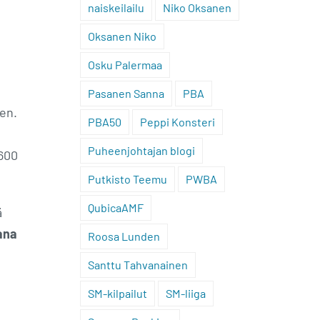
naiskeilailu
Niko Oksanen
Oksanen Niko
Osku Palermaa
Pasanen Sanna
PBA
een.
PBA50
Peppi Konsteri
Puheenjohtajan blogi
 600
Putkisto Teemu
PWBA
QubicaAMF
ä
ana
Roosa Lunden
Santtu Tahvanainen
SM-kilpailut
SM-liiga