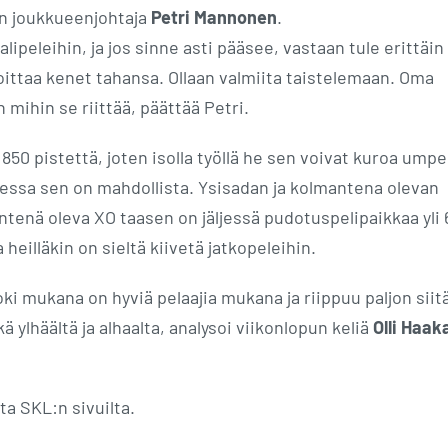
:n joukkueenjohtaja
Petri Mannonen
.
lipeleihin, ja jos sinne asti pääsee, vastaan tule erittäin
voittaa kenet tahansa. Ollaan valmiita taistelemaan. Oma
mihin se riittää, päättää Petri.
850 pistettä, joten isolla työllä he sen voivat kuroa ump
eessa sen on mahdollista. Ysisadan ja kolmantena olevan
ntenä oleva XO taasen on jäljessä pudotuspelipaikkaa yli
 heilläkin on sieltä kiivetä jatkopeleihin.
 Toki mukana on hyviä pelaajia mukana ja riippuu paljon siit
ä ylhäältä ja alhaalta, analysoi viikonlopun keliä
Olli Haak
ta SKL:n sivuilta.