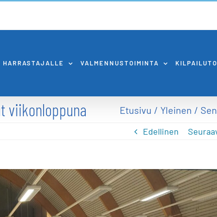
HARRASTAJALLE
VALMENNUSTOIMINTA
KILPAILUT
ut viikonloppuna
Etusivu
Yleinen
Sen
Edellinen
Seuraa