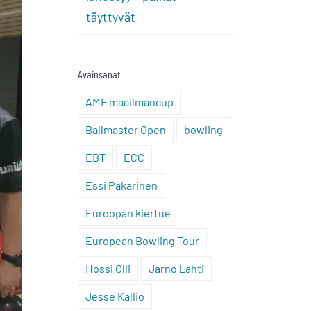
täyttyvät
Avainsanat
AMF maailmancup
Ballmaster Open
bowling
EBT
ECC
Essi Pakarinen
Euroopan kiertue
European Bowling Tour
Hossi Olli
Jarno Lahti
Jesse Kallio