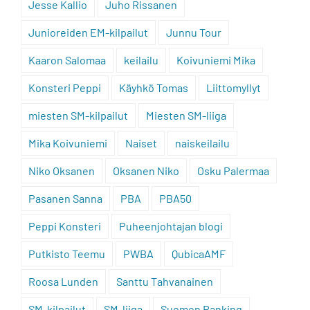
Jesse Kallio
Juho Rissanen
Junioreiden EM-kilpailut
Junnu Tour
Kaaron Salomaa
keilailu
Koivuniemi Mika
Konsteri Peppi
Käyhkö Tomas
Liittomyllyt
miesten SM-kilpailut
Miesten SM-liiga
Mika Koivuniemi
Naiset
naiskeilailu
Niko Oksanen
Oksanen Niko
Osku Palermaa
Pasanen Sanna
PBA
PBA50
Peppi Konsteri
Puheenjohtajan blogi
Putkisto Teemu
PWBA
QubicaAMF
Roosa Lunden
Santtu Tahvanainen
SM-kilpailut
SM-liiga
Suomen Ranking