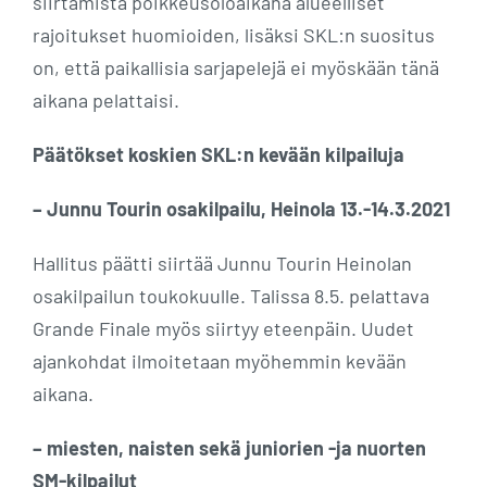
siirtämistä poikkeusoloaikana alueelliset
rajoitukset huomioiden, lisäksi SKL:n suositus
on, että paikallisia sarjapelejä ei myöskään tänä
aikana pelattaisi.
Päätökset koskien SKL:n kevään kilpailuja
– Junnu Tourin osakilpailu, Heinola 13.-14.3.2021
Hallitus päätti siirtää Junnu Tourin Heinolan
osakilpailun toukokuulle. Talissa 8.5. pelattava
Grande Finale myös siirtyy eteenpäin. Uudet
ajankohdat ilmoitetaan myöhemmin kevään
aikana.
– miesten, naisten sekä juniorien -ja nuorten
SM-kilpailut