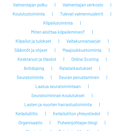
Valmentajan polku
Valmentajan verkosto
Koulutustoiminta
Tulevat valmennusleirit
Kilpailutoiminta
Miten aloittaa kilpaileminen?
Kilpailut ja tulokset
Valtakunnansarjat
Säännöt ja ohjeet
Maajoukkuetoiminta
Keskiarvot ja tilastot
Online Scoring
Antidoping
Ratatarkastukset
Seuratoiminta
Seuran perustaminen
Laatua seuratoimintaan
Seuratoiminnan koulutukset
Lasten ja nuorten harrastustoiminta
Keilailuliitto
Keilailuliiton yhteystiedot
Organisaatio
Puheenjohtajan blogi