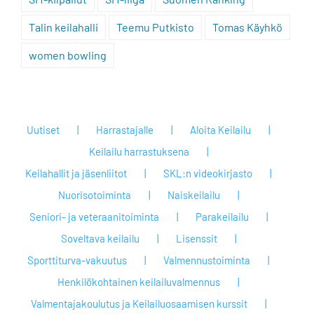
Talin keilahalli
Teemu Putkisto
Tomas Käyhkö
women bowling
Uutiset
Harrastajalle
Aloita Keilailu
Keilailu harrastuksena
Keilahallit ja jäsenliitot
SKL:n videokirjasto
Nuorisotoiminta
Naiskeilailu
Seniori- ja veteraanitoiminta
Parakeilailu
Soveltava keilailu
Lisenssit
Sporttiturva-vakuutus
Valmennustoiminta
Henkilökohtainen keilailuvalmennus
Valmentajakoulutus ja Keilailuosaamisen kurssit