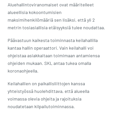
Aluehallintoviranomaiset ovat määritelleet
alueellisia kokoontumisien
maksimihenkilömääriä sen lisäksi, että yli 2
metrin tosiasiallisia etäisyyksiä tulee noudattaa.
Päävastuun kaikesta toiminnasta keilahallilla
kantaa hallin operaattori. Vain keilahalli voi
ohjeistaa asiakkaitaan toimimaan antamiensa
ohjeiden mukaan. SKL antaa tukea omalla
koronaohjeella.
Keilahallien on paikallisliittojen kanssa
yhteistyössä huolehdittava, että alueella
voimassa olevia ohjeita ja rajoituksia
noudatetaan kilpailutoiminnassa.