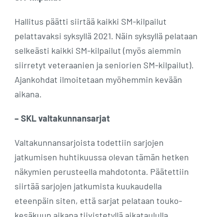
Hallitus päätti siirtää kaikki SM-kilpailut
pelattavaksi syksyllä 2021. Näin syksyllä pelataan
selkeästi kaikki SM-kilpailut (myös aiemmin
siirretyt veteraanien ja seniorien SM-kilpailut).
Ajankohdat ilmoitetaan myöhemmin kevään
aikana.
– SKL valtakunnansarjat
Valtakunnansarjoista todettiin sarjojen
jatkumisen huhtikuussa olevan tämän hetken
näkymien perusteella mahdotonta. Päätettiin
siirtää sarjojen jatkumista kuukaudella
eteenpäin siten, että sarjat pelataan touko-
kesäkuun aikana tiivistetyllä aikataululla.