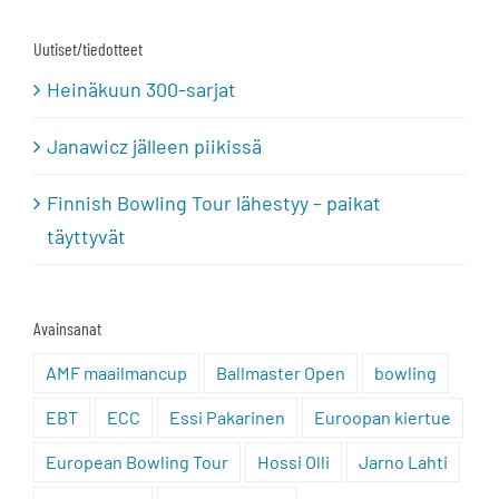
Uutiset/tiedotteet
Heinäkuun 300-sarjat
Janawicz jälleen piikissä
Finnish Bowling Tour lähestyy – paikat
täyttyvät
Avainsanat
AMF maailmancup
Ballmaster Open
bowling
EBT
ECC
Essi Pakarinen
Euroopan kiertue
European Bowling Tour
Hossi Olli
Jarno Lahti