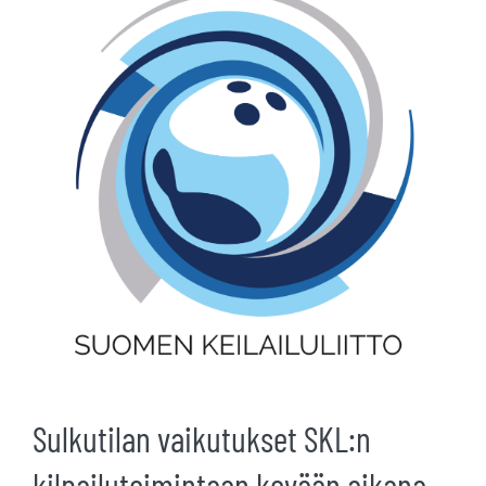
kuvaa
isompana
Sulkutilan vaikutukset SKL:n
kilpailutoimintaan kevään aikana