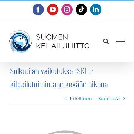
Skip
Facebook
YouTube
Instagram
Tiktok
LinkedIn
to
content
Sulkutilan vaikutukset SKL:n
kilpailutoimintaan kevään aikana
Edellinen
Seuraava
Katso