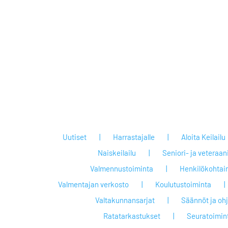
Uutiset
Harrastajalle
Aloita Keilailu
Naiskeilailu
Seniori- ja veteraan
Valmennustoiminta
Henkilökohtai
Valmentajan verkosto
Koulutustoiminta
Valtakunnansarjat
Säännöt ja oh
Ratatarkastukset
Seuratoimin