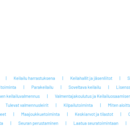
Keilailu harrastuksena
Keilahallit ja jäsenliitot
S
itoiminta
Parakeilailu
Soveltava keilailu
Lisenss
nen keilailuvalmennus
Valmentajakoulutus ja Keilailuosaamisen
Tulevat valmennusleirit
Kilpailutoiminta
Miten aloit
jeet
Maajoukkuetoiminta
Keskiarvot ja tilastot
ta
Seuran perustaminen
Laatua seuratoimintaan