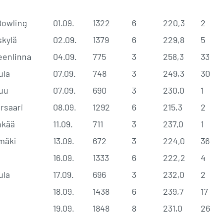
Bowling
01.09.
1322
6
220,3
2
skylä
02.09.
1379
6
229,8
5
enlinna
04.09.
775
3
258,3
33
ula
07.09.
748
3
249,3
30
uu
07.09.
690
3
230,0
1
rsaari
08.09.
1292
6
215,3
2
nkää
11.09.
711
3
237,0
1
imäki
13.09.
672
3
224,0
36
16.09.
1333
6
222,2
4
ula
17.09.
696
3
232,0
2
18.09.
1438
6
239,7
17
19.09.
1848
8
231,0
26