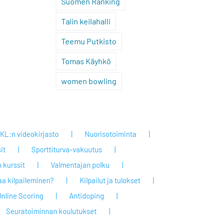
Suomen Ranking
Talin keilahalli
Teemu Putkisto
Tomas Käyhkö
women bowling
KL:n videokirjasto
Nuorisotoiminta
it
Sporttiturva-vakuutus
 kurssit
Valmentajan polku
taa kilpaileminen?
Kilpailut ja tulokset
Online Scoring
Antidoping
Seuratoiminnan koulutukset