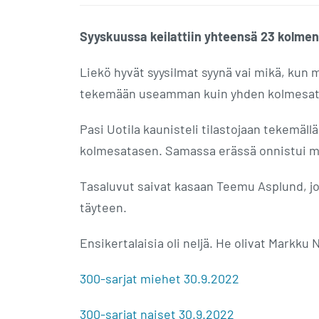
Syyskuussa keilattiin yhteensä 23 kolme
Liekö hyvät syysilmat syynä vai mikä, kun m
tekemään useamman kuin yhden kolmesat
Pasi Uotila kaunisteli tilastojaan tekemäll
kolmesatasen. Samassa erässä onnistui my
Tasaluvut saivat kasaan Teemu Asplund, j
täyteen.
Ensikertalaisia oli neljä. He olivat Markku 
300-sarjat miehet 30.9.2022
300-sarjat naiset 30.9.2022