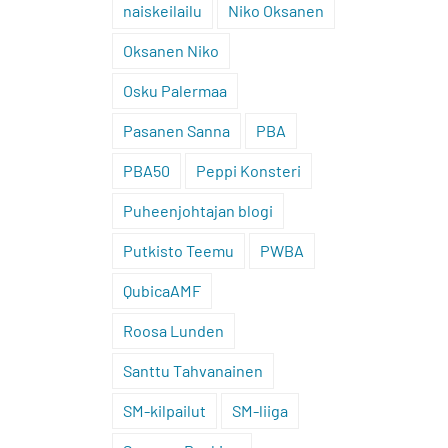
naiskeilailu
Niko Oksanen
Oksanen Niko
Osku Palermaa
Pasanen Sanna
PBA
PBA50
Peppi Konsteri
Puheenjohtajan blogi
Putkisto Teemu
PWBA
QubicaAMF
Roosa Lunden
Santtu Tahvanainen
SM-kilpailut
SM-liiga