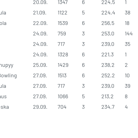
20.09.
1347
6
224,5
1
ula
21.09.
1122
5
224,4
38
ola
22.09.
1539
6
256,5
18
24.09.
759
3
253,0
144
24.09.
717
3
239,0
35
24.09.
1328
6
221,3
1
nupyy
25.09.
1429
6
238,2
2
Bowling
27.09.
1513
6
252,2
10
ula
27.09.
717
3
239,0
39
aus
27.09.
1066
5
213,2
8
eska
29.09.
704
3
234,7
4