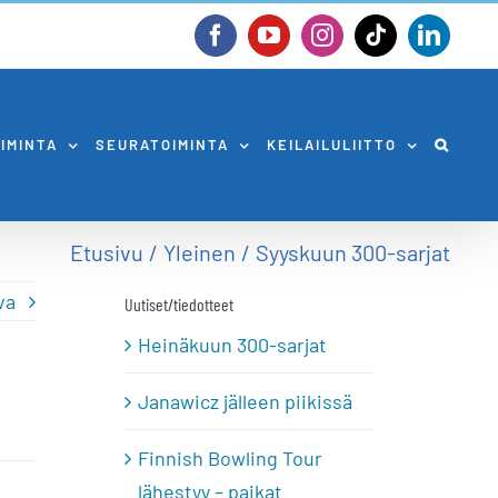
Facebook
YouTube
Instagram
Tiktok
Linked
OIMINTA
SEURATOIMINTA
KEILAILULIITTO
Etusivu
Yleinen
Syyskuun 300-sarjat
va
Uutiset/tiedotteet
Heinäkuun 300-sarjat
Janawicz jälleen piikissä
Finnish Bowling Tour
lähestyy – paikat