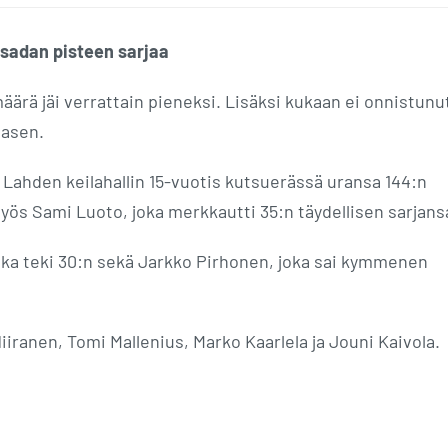
nsadan pisteen sarjaa
äärä jäi verrattain pieneksi. Lisäksi kukaan ei onnistunu
asen.
ä Lahden keilahallin 15-vuotis kutsuerässä uransa 144:n
ös Sami Luoto, joka merkkautti 35:n täydellisen sarjans
oka teki 30:n sekä Jarkko Pirhonen, joka sai kymmenen
Niiranen, Tomi Mallenius, Marko Kaarlela ja Jouni Kaivola.