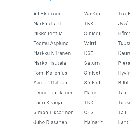
Alf Ekström
VanKei
Tixi 
Markus Lahti
TKK
Jyvä
Mikko Pietilä
Siniset
Häme
Teemu Asplund
Valtti
Tuus
Markku Niiranen
KSB
Keur
Marko Hautala
Saturn
Pieta
Tomi Mallenius
Siniset
Hyvi
Samuli Tiainen
Siniset
Riih
Lenni Juutilainen
Mainarit
Tali
Lauri Kivioja
TKK
Tuus
Simon Tissarinen
CPS
Tali
Juho Rissanen
Mainarit
Lahti