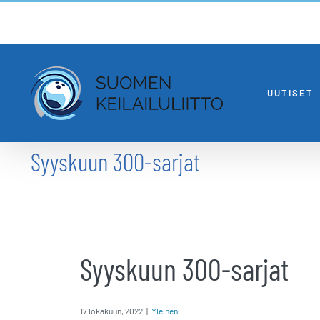
Skip
to
content
UUTISET
Syyskuun 300-sarjat
Syyskuun 300-sarjat
17 lokakuun, 2022
|
Yleinen