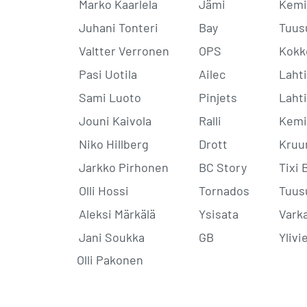
Marko Kaarlela
Jämi
Kemi
Juhani Tonteri
Bay
Tuus
Valtter Verronen
OPS
Kokk
Pasi Uotila
Ailec
Lahti
Sami Luoto
Pinjets
Lahti
Jouni Kaivola
Ralli
Kemi
Niko Hillberg
Drott
Kruu
Jarkko Pirhonen
BC Story
Tixi 
Olli Hossi
Tornados
Tuus
Aleksi Märkälä
Ysisata
Vark
Jani Soukka
GB
Ylivi
Olli Pakonen