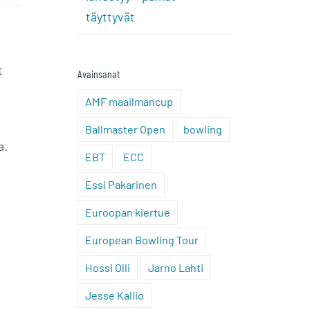
täyttyvät
t
Avainsanat
AMF maailmancup
Ballmaster Open
bowling
a.
EBT
ECC
Essi Pakarinen
Euroopan kiertue
European Bowling Tour
Hossi Olli
Jarno Lahti
Jesse Kallio