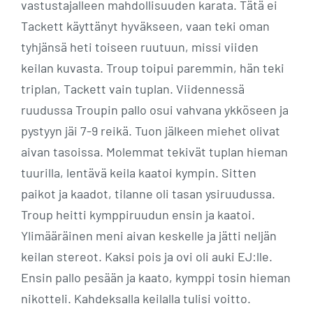
vastustajalleen mahdollisuuden karata. Tätä ei
Tackett käyttänyt hyväkseen, vaan teki oman
tyhjänsä heti toiseen ruutuun, missi viiden
keilan kuvasta. Troup toipui paremmin, hän teki
triplan, Tackett vain tuplan. Viidennessä
ruudussa Troupin pallo osui vahvana ykköseen ja
pystyyn jäi 7-9 reikä. Tuon jälkeen miehet olivat
aivan tasoissa. Molemmat tekivät tuplan hieman
tuurilla, lentävä keila kaatoi kympin. Sitten
paikot ja kaadot, tilanne oli tasan ysiruudussa.
Troup heitti kymppiruudun ensin ja kaatoi.
Ylimääräinen meni aivan keskelle ja jätti neljän
keilan stereot. Kaksi pois ja ovi oli auki EJ:lle.
Ensin pallo pesään ja kaato, kymppi tosin hieman
nikotteli. Kahdeksalla keilalla tulisi voitto.