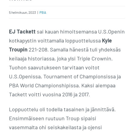
5 helmikuun, 2023
|
PBA
EJ Tackett
sai kauan himoitsemansa U.S.Openin
kotkapystin voittamalla loppuottelussa
Kyle
Troupin
221-208. Samalla hänestä tuli yhdeksäs
keilaaja historiassa, joka ylsi Triple Crownin.
Tuohon saavutukseen tarvitaan voitot
U.S.Openissa, Tournament of Championsissa ja
PBA World Championshipissa. Kaksi aiempaa
Tackett voitti vuosina 2016 ja 2017.
Loppuottelu oli todella tasainen ja jännittävä.
Ensimmäiseen ruutuun Troup sipaisi
vasemmalta ohi seiskakeilasta ja ojensi