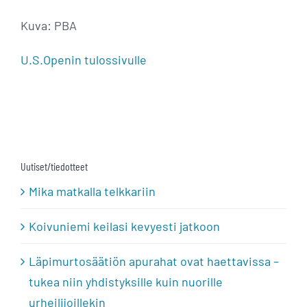
Kuva: PBA
U.S.Openin tulossivulle
Uutiset/tiedotteet
Mika matkalla telkkariin
Koivuniemi keilasi kevyesti jatkoon
Läpimurtosäätiön apurahat ovat haettavissa –
tukea niin yhdistyksille kuin nuorille
urheilijoillekin