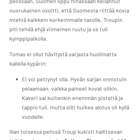
pelissään. Suomen lippu hihassaan keilannut
nuorukainen osoitti, että Suomesta riittää kovia
miehiä kaikkein korkeimmalle tasolle. Troupin
piti tehdä ehjä viimeinen ruutu ja se tuli
kymppipaikolla.
Tomas ei ollut hävitystä sarjasta huolimatta
kallella kypärin:
Ei voi pettynyt olla. Hyvän sarjan onnistuin
pelaamaan, vaikka paineet kovat olikin.
Kaveri sai kuitenkin enemmän pisteitä ja
tappio tuli, mutta silti huikee alotus oli kyllä
vuodelle.
Illan toisessa pelissä Troup kukisti hallitsevan