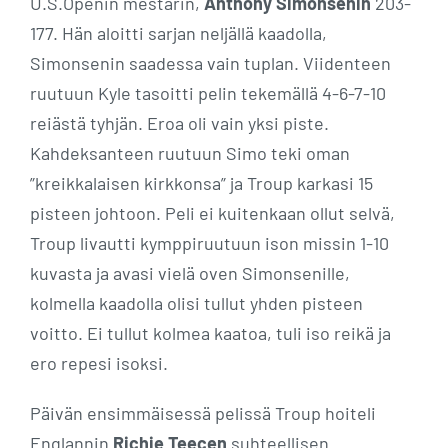
U.S.Openin mestarin,
Anthony Simonsenin
203-
177. Hän aloitti sarjan neljällä kaadolla,
Simonsenin saadessa vain tuplan. Viidenteen
ruutuun Kyle tasoitti pelin tekemällä 4-6-7-10
reiästä tyhjän. Eroa oli vain yksi piste.
Kahdeksanteen ruutuun Simo teki oman
”kreikkalaisen kirkkonsa” ja Troup karkasi 15
pisteen johtoon. Peli ei kuitenkaan ollut selvä,
Troup livautti kymppiruutuun ison missin 1-10
kuvasta ja avasi vielä oven Simonsenille,
kolmella kaadolla olisi tullut yhden pisteen
voitto. Ei tullut kolmea kaatoa, tuli iso reikä ja
ero repesi isoksi.
Päivän ensimmäisessä pelissä Troup hoiteli
Englannin
Richie Teecen
suhteellisen