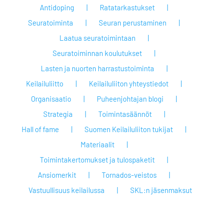
Antidoping
Ratatarkastukset
Seuratoiminta
Seuran perustaminen
Laatua seuratoimintaan
Seuratoiminnan koulutukset
Lasten ja nuorten harrastustoiminta
Keilailuliitto
Keilailuliiton yhteystiedot
Organisaatio
Puheenjohtajan blogi
Strategia
Toimintasäännöt
Hall of fame
Suomen Keilailuliiton tukijat
Materiaalit
Toimintakertomukset ja tulospaketit
Ansiomerkit
Tornados-veistos
Vastuullisuus keilailussa
SKL:n jäsenmaksut