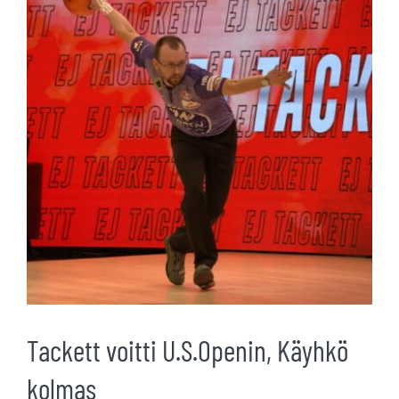
kuvaa
isompana
Tackett voitti U.S.Openin, Käyhkö
kolmas