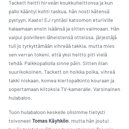
Tackett heitti hirveän koukkuheittonsa ja kun
pallo kääntyi kohti taskua, hän nosti kätensä
pystyyn, Kaato! EJ ryntäsi katsomon eturiville
halaamaan ensin isäänsä ja sitten vaimoaan. Hän
vaipui polvilleen läheistensä otteissa, järjestäjä
tuli jo tyrkyttämään vihreää takkia, mutta mies
sen verran tokeni, että yksi heitto piti vielä
tehdä. Paikkopallolla sinne päin. Sitten liian
suurikokoinen, Tackett on hoikka poika, vihreä
takki niskaan, komea kiertopalkinto kouraan ja
sopertamaan kiitoksia TV-kameralle. Varsinainen
hulabaloo.
Tuon hulabaloon keskelle olisimme tietysti
toivoneet
Tomas Käyhkön
, mutta hän joutui