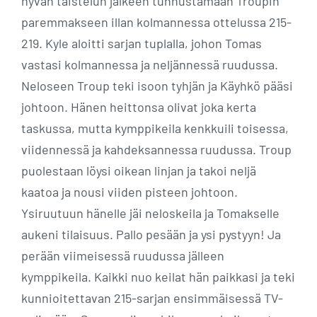
hyvän taistelun jälkeen tunnustamaan Troupin
paremmakseen illan kolmannessa ottelussa 215-
219. Kyle aloitti sarjan tuplalla, johon Tomas
vastasi kolmannessa ja neljännessä ruudussa.
Neloseen Troup teki isoon tyhjän ja Käyhkö pääsi
johtoon. Hänen heittonsa olivat joka kerta
taskussa, mutta kymppikeila kenkkuili toisessa,
viidennessä ja kahdeksannessa ruudussa. Troup
puolestaan löysi oikean linjan ja takoi neljä
kaatoa ja nousi viiden pisteen johtoon.
Ysiruutuun hänelle jäi neloskeila ja Tomakselle
aukeni tilaisuus. Pallo pesään ja ysi pystyyn! Ja
perään viimeisessä ruudussa jälleen
kymppikeila. Kaikki nuo keilat hän paikkasi ja teki
kunnioitettavan 215-sarjan ensimmäisessä TV-