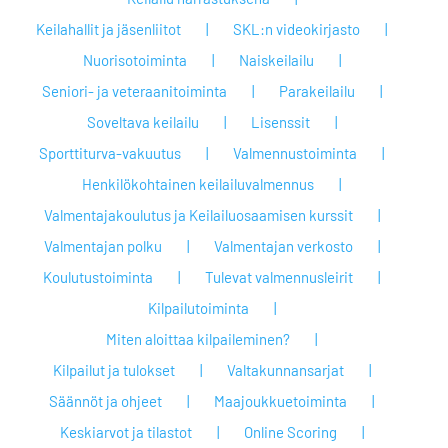
Keilahallit ja jäsenliitot
SKL:n videokirjasto
Nuorisotoiminta
Naiskeilailu
Seniori- ja veteraanitoiminta
Parakeilailu
Soveltava keilailu
Lisenssit
Sporttiturva-vakuutus
Valmennustoiminta
Henkilökohtainen keilailuvalmennus
Valmentajakoulutus ja Keilailuosaamisen kurssit
Valmentajan polku
Valmentajan verkosto
Koulutustoiminta
Tulevat valmennusleirit
Kilpailutoiminta
Miten aloittaa kilpaileminen?
Kilpailut ja tulokset
Valtakunnansarjat
Säännöt ja ohjeet
Maajoukkuetoiminta
Keskiarvot ja tilastot
Online Scoring