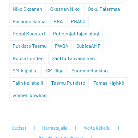
Niko Oksanen
Oksanen Niko
Osku Palermaa
Pasanen Sanna
PBA
PBA50
Peppi Konsteri
Puheenjohtajan blogi
Putkisto Teemu
PWBA
QubicaAMF
Roosa Lunden
Santtu Tahvanainen
SM-kilpailut
SM-liiga
Suomen Ranking
Talin keilahalli
Teemu Putkisto
Tomas Käyhkö
women bowling
Uutiset
Harrastajalle
Aloita Keilailu
Keilailu harrastuksena