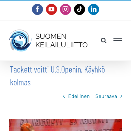
Skip
Facebook
YouTube
Instagram
Tiktok
LinkedIn
to
content
Tackett voitti U.S.Openin, Käyhkö
kolmas
Edellinen
Seuraava
Katso