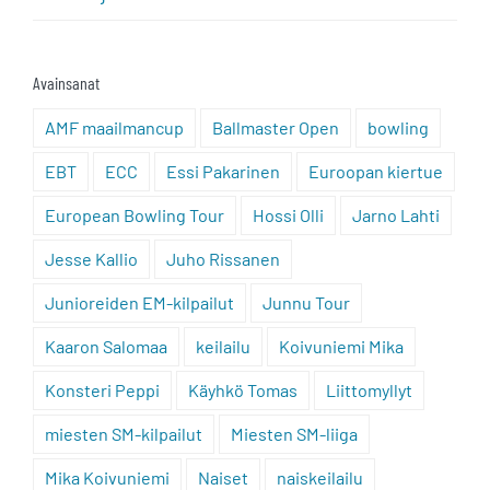
Avainsanat
AMF maailmancup
Ballmaster Open
bowling
EBT
ECC
Essi Pakarinen
Euroopan kiertue
European Bowling Tour
Hossi Olli
Jarno Lahti
Jesse Kallio
Juho Rissanen
Junioreiden EM-kilpailut
Junnu Tour
Kaaron Salomaa
keilailu
Koivuniemi Mika
Konsteri Peppi
Käyhkö Tomas
Liittomyllyt
miesten SM-kilpailut
Miesten SM-liiga
Mika Koivuniemi
Naiset
naiskeilailu