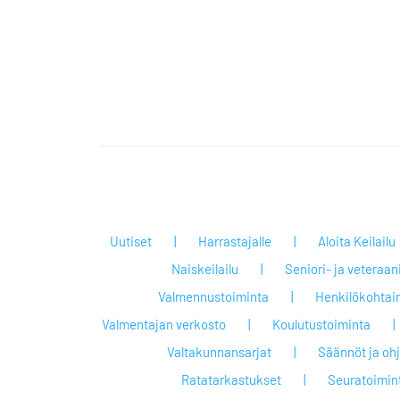
Uutiset
Harrastajalle
Aloita Keilailu
Naiskeilailu
Seniori- ja veteraan
Valmennustoiminta
Henkilökohtai
Valmentajan verkosto
Koulutustoiminta
Valtakunnansarjat
Säännöt ja oh
Ratatarkastukset
Seuratoimin