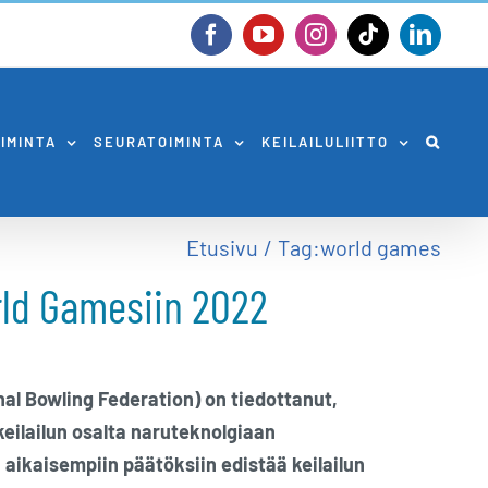
Facebook
YouTube
Instagram
Tiktok
Linked
OIMINTA
SEURATOIMINTA
KEILAILULIITTO
Etusivu
Tag:
world games
rld Gamesiin 2022
onal Bowling Federation) on tiedottanut,
eilailun osalta naruteknolgiaan
n aikaisempiin päätöksiin edistää keilailun