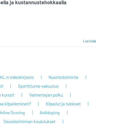
sella ja kustannustehokkaalla
Lue lisää
KL:n videokirjasto
Nuorisotoiminta
it
Sporttiturva-vakuutus
 kurssit
Valmentajan polku
taa kilpaileminen?
Kilpailut ja tulokset
Online Scoring
Antidoping
Seuratoiminnan koulutukset