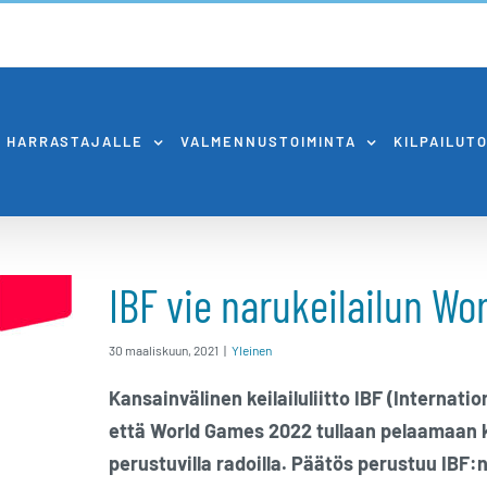
HARRASTAJALLE
VALMENNUSTOIMINTA
KILPAILUT
IBF vie narukeilailun Wo
ilun
30 maaliskuun, 2021
|
Yleinen
Kansainvälinen keilailuliitto IBF (Internati
2022
että World Games 2022 tullaan pelaamaan k
perustuvilla radoilla. Päätös perustuu IBF: