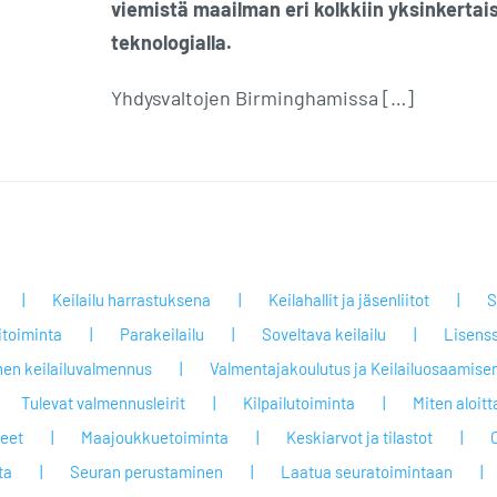
viemistä maailman eri kolkkiin yksinkertai
teknologialla.
Yhdysvaltojen Birminghamissa […]
Keilailu harrastuksena
Keilahallit ja jäsenliitot
S
itoiminta
Parakeilailu
Soveltava keilailu
Lisenss
nen keilailuvalmennus
Valmentajakoulutus ja Keilailuosaamisen
Tulevat valmennusleirit
Kilpailutoiminta
Miten aloit
jeet
Maajoukkuetoiminta
Keskiarvot ja tilastot
ta
Seuran perustaminen
Laatua seuratoimintaan