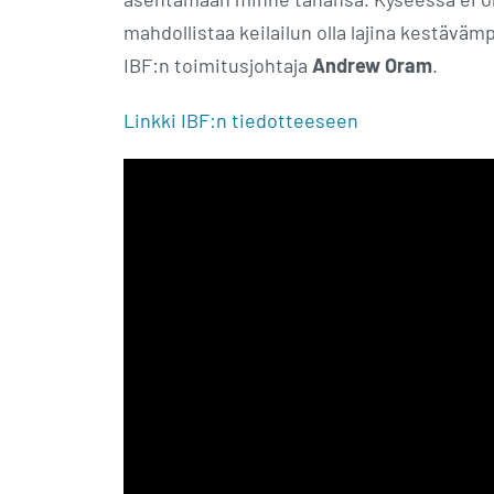
mahdollistaa keilailun olla lajina kestäväm
IBF:n toimitusjohtaja
Andrew Oram
.
Linkki IBF:n tiedotteeseen