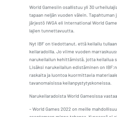
World Gamesiin osallistuu yli 30 urheilulajia
tapaan neljän vuoden välein. Tapahtuman 
järjestö IWGA eli International World Gam
lajien tunnettavuutta.
Nyt IBF on tiedottanut, että keilailu tull
keilaradoilla. Jo viime vuoden marraskuus
narukeilailun kehittämistä, jotta keilailua 
Lisäksi narukeilailun edistäminen on IBF:n
raskaita ja luontoa kuormittavia materiaal
tavanomaisissa keilanpystytyskoneissa.
Narukeilaradoista World Gamesissa vastaa
– World Games 2022 on meille mahdollisuus
asentamaan minne tahansa. Kyseessä ei ol