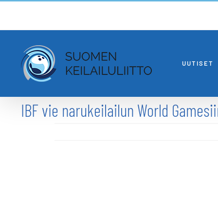
Skip
to
content
UUTISET
IBF vie narukeilailun World Gamesi
Katso
kuvaa
isompana