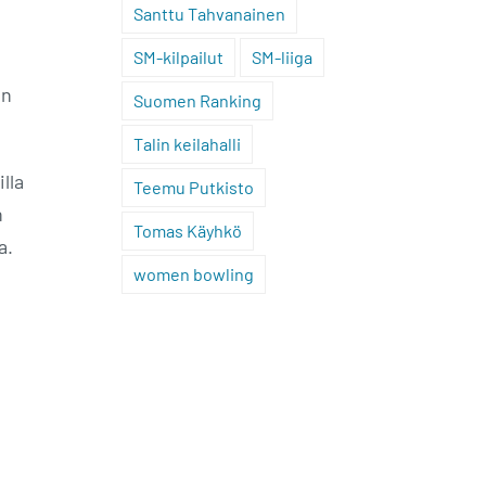
Santtu Tahvanainen
SM-kilpailut
SM-liiga
en
Suomen Ranking
Talin keilahalli
lla
Teemu Putkisto
n
Tomas Käyhkö
a.
women bowling