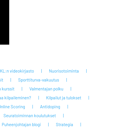
KL:n videokirjasto
Nuorisotoiminta
it
Sporttiturva-vakuutus
 kurssit
Valmentajan polku
taa kilpaileminen?
Kilpailut ja tulokset
Online Scoring
Antidoping
Seuratoiminnan koulutukset
Puheenjohtajan blogi
Strategia