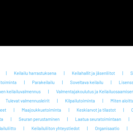
Keilailu harrastuksena
Keilahallit ja jäsenliitot
S
itoiminta
Parakeilailu
Soveltava keilailu
Lisenss
nen keilailuvalmennus
Valmentajakoulutus ja Keilailuosaamisen
Tulevat valmennusleirit
Kilpailutoiminta
Miten aloit
jeet
Maajoukkuetoiminta
Keskiarvot ja tilastot
ta
Seuran perustaminen
Laatua seuratoimintaan
ailuliitto
Keilailuliiton yhteystiedot
Organisaatio