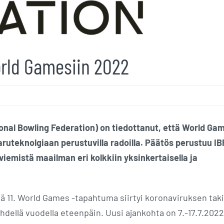
orld Gamesiin 2022
tional Bowling Federation) on tiedottanut, että World Ga
aruteknolgiaan perustuvilla radoilla. Päätös perustuu IB
viemistä maailman eri kolkkiin yksinkertaisella ja
ä 11. World Games -tapahtuma siirtyi koronaviruksen tak
hdellä vuodella eteenpäin. Uusi ajankohta on 7.-17.7.2022