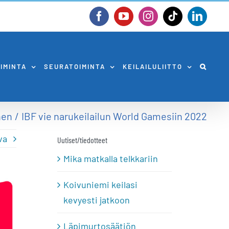
Facebook
YouTube
Instagram
Tiktok
Linked
OIMINTA
SEURATOIMINTA
KEILAILULIITTO
nen
IBF vie narukeilailun World Gamesiin 2022
va
Uutiset/tiedotteet
Mika matkalla telkkariin
Koivuniemi keilasi
kevyesti jatkoon
Läpimurtosäätiön