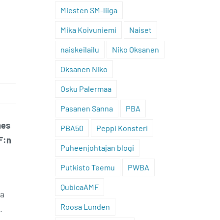
Miesten SM-liiga
Mika Koivuniemi
Naiset
naiskeilailu
Niko Oksanen
Oksanen Niko
Osku Palermaa
Pasanen Sanna
PBA
mes
PBA50
Peppi Konsteri
F:n
Puheenjohtajan blogi
Putkisto Teemu
PWBA
QubicaAMF
ia
Roosa Lunden
.