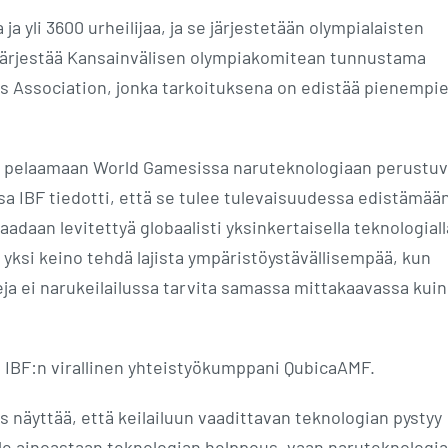
 ja yli 3600 urheilijaa, ja se järjestetään olympialaisten
järjestää Kansainvälisen olympiakomitean tunnustama
es Association, jonka tarkoituksena on edistää pienempi
aan pelaamaan World Gamesissa naruteknologiaan perustuvi
sa IBF tiedotti, että se tulee tulevaisuudessa edistämää
saadaan levitettyä globaalisti yksinkertaisella teknologiall
 yksi keino tehdä lajista ympäristöystävällisempää, kun
eja ei narukeilailussa tarvita samassa mittakaavassa kuin
 IBF:n virallinen yhteistyökumppani QubicaAMF.
 näyttää, että keilailuun vaadittavan teknologian pystyy
e ainoastaan teknologian helppous, vaan naruteknologia