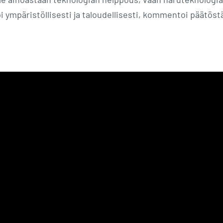
pi ympäristöllisesti ja taloudellisesti, kommentoi päätöst