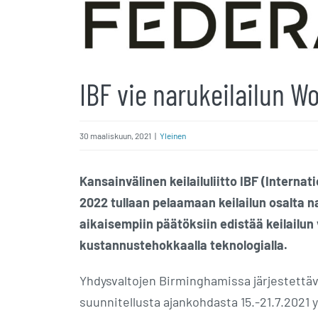
IBF vie narukeilailun W
30 maaliskuun, 2021
|
Yleinen
Kansainvälinen keilailuliitto IBF (Interna
2022 tullaan pelaamaan keilailun osalta n
aikaisempiin päätöksiin edistää keilailun 
kustannustehokkaalla teknologialla.
Yhdysvaltojen Birminghamissa järjestettäv
suunnitellusta ajankohdasta 15.-21.7.2021 y