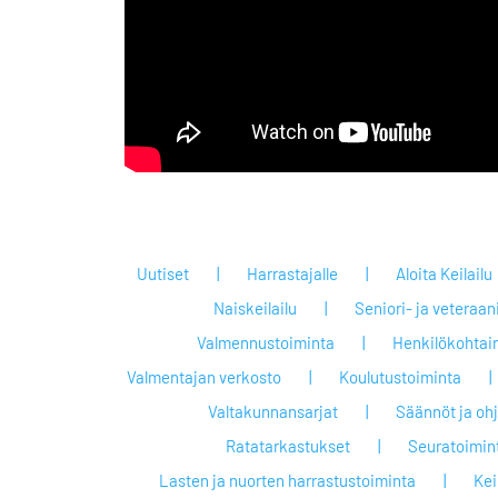
Uutiset
Harrastajalle
Aloita Keilailu
Naiskeilailu
Seniori- ja veteraan
Valmennustoiminta
Henkilökohtai
Valmentajan verkosto
Koulutustoiminta
Valtakunnansarjat
Säännöt ja oh
Ratatarkastukset
Seuratoimin
Lasten ja nuorten harrastustoiminta
Keil