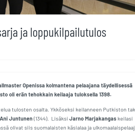
arja ja loppukilpailutulos
llmaster Openissa kolmantena pelaajana täydellisessä
sto oli erän tehokkain keilaaja tuloksella 1398.
telua tulosten osalta. Ykköseksi keilanneen Putkiston ta
Ani Juntunen
(1344). Lisäksi
Jarno Marjakangas
keilasi
ssä olivat siis suomalaisten käsialaa ja ulkomaalaispelaa