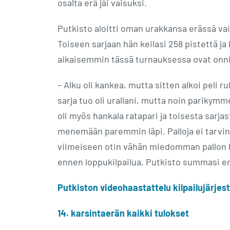
osalta erä jäi vaisuksi.
Putkisto aloitti oman urakkansa erässä vais
Toiseen sarjaan hän keilasi 258 pistettä ja
aikaisemmin tässä turnauksessa ovat onn
– Alku oli kankea, mutta sitten alkoi pel
sarja tuo oli urallani, mutta noin parikym
oli myös hankala ratapari ja toisesta sarja
menemään paremmin läpi. Palloja ei tarvinnu
viimeiseen otin vähän miedomman pallon k
ennen loppukilpailua, Putkisto summasi 
Putkiston videohaastattelu kilpailujärjes
14. karsintaerän kaikki tulokset