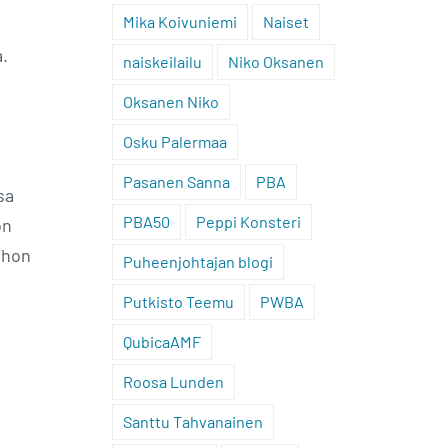
Mika Koivuniemi
Naiset
a.
naiskeilailu
Niko Oksanen
Oksanen Niko
Osku Palermaa
Pasanen Sanna
PBA
sa
PBA50
Peppi Konsteri
on
ohon
Puheenjohtajan blogi
Putkisto Teemu
PWBA
QubicaAMF
Roosa Lunden
Santtu Tahvanainen