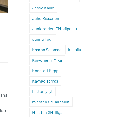
Jesse Kallio
Juho Rissanen
Junioreiden EM-kilpailut
Junnu Tour
Kaaron Salomaa
keilailu
Koivuniemi Mika
Konsteri Peppi
Käyhkö Tomas
Liittomyllyt
kana
miesten SM-kilpailut
jien
Miesten SM-liiga