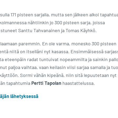
ulla 171 pisteen sarjalla, mutta sen jälkeen alkoi tapahtu
 kolmannessa nähtiinkin jo 300 pisteen sarja, joissa
istuneet Santtu Tahvanainen ja Tomas Käyhkö.
i rullaamaan paremmin. En ole varma, monesko 300 pisteen
mentä niitä on itselläni nyt kasassa. Ensimmäisessä sarjas
sta eteenpäin radat tuntuivat nopeammilta ja sainkin pall
t paljoa vaihtaa, vaan keilasin viisi sarjaa samalla ja tu
äyttöön. Sormi vähän kipeänä, niin sitä lepuutetaan nyt
erän tapahtumia
Pertti Tapolan
haastattelussa.
täjän lähetyksessä