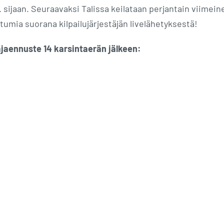
. sijaan. Seuraavaksi Talissa keilataan perjantain viimein
tumia suorana kilpailujärjestäjän livelähetyksestä!
ajaennuste 14 karsintaerän jälkeen: