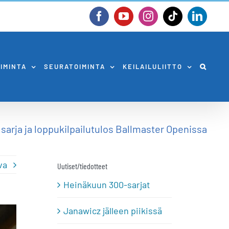
Facebook
YouTube
Instagram
Tiktok
Linked
OIMINTA
SEURATOIMINTA
KEILAILULIITTO
sarja ja loppukilpailutulos Ballmaster Openissa
va
Uutiset/tiedotteet
Heinäkuun 300-sarjat
Janawicz jälleen piikissä