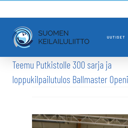
Skip
to
content
UUTISET
Teemu Putkistolle 300 sarja ja
loppukilpailutulos Ballmaster Open
Katso
kuvaa