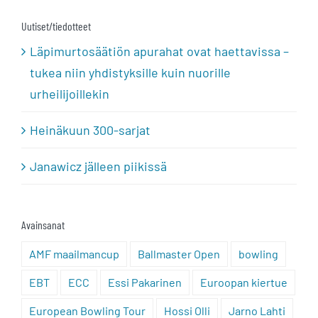
Uutiset/tiedotteet
Läpimurtosäätiön apurahat ovat haettavissa –
tukea niin yhdistyksille kuin nuorille
urheilijoillekin
Heinäkuun 300-sarjat
Janawicz jälleen piikissä
Avainsanat
AMF maailmancup
Ballmaster Open
bowling
EBT
ECC
Essi Pakarinen
Euroopan kiertue
European Bowling Tour
Hossi Olli
Jarno Lahti