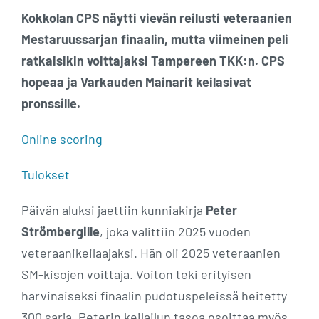
Kokkolan CPS näytti vievän reilusti veteraanien
Mestaruussarjan finaalin, mutta viimeinen peli
ratkaisikin voittajaksi Tampereen TKK:n. CPS
hopeaa ja Varkauden Mainarit keilasivat
pronssille.
Online scoring
Tulokset
Päivän aluksi jaettiin kunniakirja
Peter
Strömbergille
, joka valittiin 2025 vuoden
veteraanikeilaajaksi. Hän oli 2025 veteraanien
SM-kisojen voittaja. Voiton teki erityisen
harvinaiseksi finaalin pudotuspeleissä heitetty
300 sarja. Peterin keilailun tasoa osoittaa myös