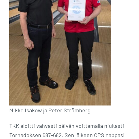
Mikko Isakow ja Peter Strömberg
TKK aloitti vahvasti päivän voittamalla niukasti
Tornadoksen 687-682. Sen jälkeen CPS nappasi