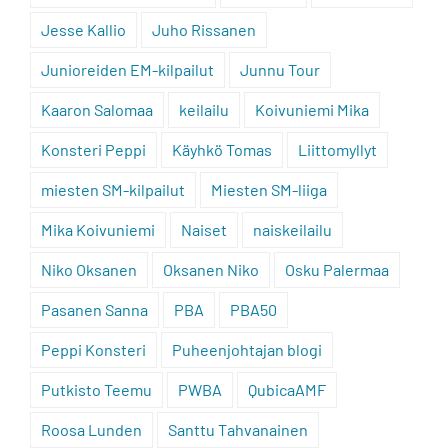
Jesse Kallio
Juho Rissanen
Junioreiden EM-kilpailut
Junnu Tour
Kaaron Salomaa
keilailu
Koivuniemi Mika
Konsteri Peppi
Käyhkö Tomas
Liittomyllyt
miesten SM-kilpailut
Miesten SM-liiga
Mika Koivuniemi
Naiset
naiskeilailu
Niko Oksanen
Oksanen Niko
Osku Palermaa
Pasanen Sanna
PBA
PBA50
Peppi Konsteri
Puheenjohtajan blogi
Putkisto Teemu
PWBA
QubicaAMF
Roosa Lunden
Santtu Tahvanainen