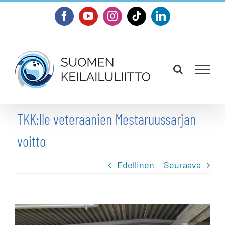
Skip
Facebook
YouTube
Instagram
Tiktok
LinkedIn
to
content
TKK:lle veteraanien Mestaruussarjan
voitto
Edellinen
Seuraava
Katso