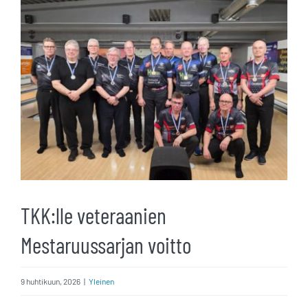
kuvaa
isompana
TKK:lle veteraanien
Mestaruussarjan voitto
9 huhtikuun, 2026
|
Yleinen