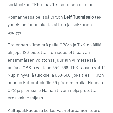
kärkipaikan TKK:n hävitessä toisen ottelun.
Kolmannessa pelissä CPS:n
Leif Tuomisalo
teki
yhdeksän jonon alusta, sitten jäi kakkonen
pystyyn.
Ero ennen viimeistä peliä CPS:n ja TKK:n välillä
oli jopa 122 pistettä. Tornados otti päivän
ensimmäisen voittonsa juurikin viimeisessä
pelissä CPS:ä vastaan 654-568. TKK taasen voitti
Nupin hyvällä tuloksella 669-566, joka tiesi TKK:n
nousua kultamitaleille 39 pisteen erolla. Hopeaa
CPS ja pronssille Mainarit, vain neljä pistettä
eroa kakkossijaan.
Kultajoukkueessa keilasivat veteraanien tuore