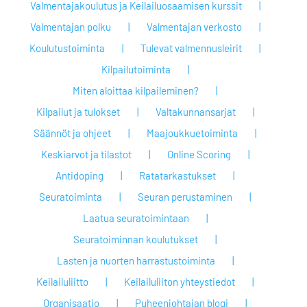
Valmentajakoulutus ja Keilailuosaamisen kurssit
Valmentajan polku
Valmentajan verkosto
Koulutustoiminta
Tulevat valmennusleirit
Kilpailutoiminta
Miten aloittaa kilpaileminen?
Kilpailut ja tulokset
Valtakunnansarjat
Säännöt ja ohjeet
Maajoukkuetoiminta
Keskiarvot ja tilastot
Online Scoring
Antidoping
Ratatarkastukset
Seuratoiminta
Seuran perustaminen
Laatua seuratoimintaan
Seuratoiminnan koulutukset
Lasten ja nuorten harrastustoiminta
Keilailuliitto
Keilailuliiton yhteystiedot
Organisaatio
Puheenjohtajan blogi