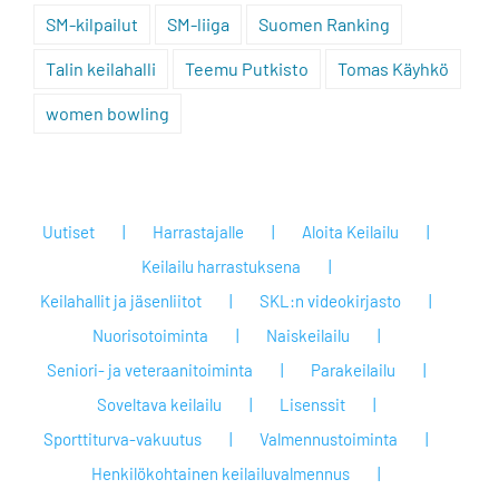
SM-kilpailut
SM-liiga
Suomen Ranking
Talin keilahalli
Teemu Putkisto
Tomas Käyhkö
women bowling
Uutiset
Harrastajalle
Aloita Keilailu
Keilailu harrastuksena
Keilahallit ja jäsenliitot
SKL:n videokirjasto
Nuorisotoiminta
Naiskeilailu
Seniori- ja veteraanitoiminta
Parakeilailu
Soveltava keilailu
Lisenssit
Sporttiturva-vakuutus
Valmennustoiminta
Henkilökohtainen keilailuvalmennus