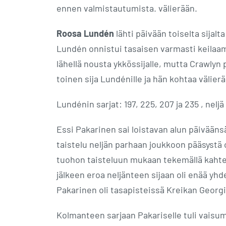
ennen valmistautumista. välierään.
Roosa Lundén
lähti päivään toiselta sijalt
Lundén onnistui tasaisen varmasti keilaama
lähellä nousta ykkössijalle, mutta Crawlyn
toinen sija Lundénille ja hän kohtaa välie
Lundénin sarjat: 197, 225, 207 ja 235 , neljä
Essi Pakarinen sai loistavan alun päiväänsä.
taistelu neljän parhaan joukkoon pääsystä 
tuohon taisteluun mukaan tekemällä kahte
jälkeen eroa neljänteen sijaan oli enää yhd
Pakarinen oli tasapisteissä Kreikan Georg
Kolmanteen sarjaan Pakariselle tuli vaisump