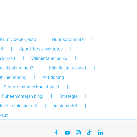
KL:n videokirjasto
Nuorisotoiminta
it
Sporttiturva-vakuutus
 kurssit
Valmentajan polku
taa kilpaileminen?
Kilpailut ja tulokset
Online Scoring
Antidoping
Seuratoiminnan koulutukset
Puheenjohtajan blogi
Strategia
set ja tulospaketit
Ansiomerkit
ksut
Facebook
YouTube
Instagram
Tiktok
LinkedIn