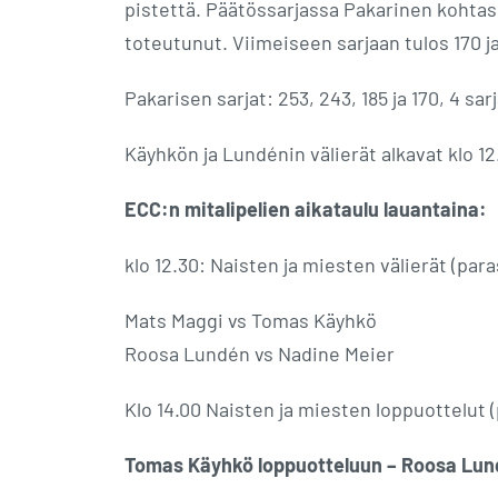
pistettä. Päätössarjassa Pakarinen kohtasi
toteutunut. Viimeiseen sarjaan tulos 170 j
Pakarisen sarjat: 253, 243, 185 ja 170, 4 sar
Käyhkön ja Lundénin välierät alkavat klo 12
ECC:n mitalipelien aikataulu lauantaina:
klo 12.30: Naisten ja miesten välierät (par
Mats Maggi vs Tomas Käyhkö
Roosa Lundén vs Nadine Meier
Klo 14.00 Naisten ja miesten loppuottelut 
Tomas Käyhkö loppuotteluun – Roosa Lund