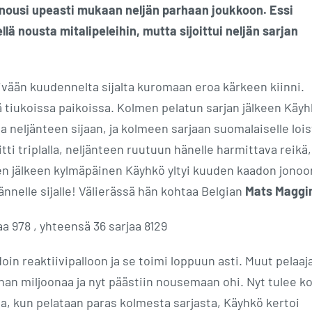
 nousi upeasti mukaan neljän parhaan joukkoon. Essi
ellä nousta mitalipeleihin, mutta sijoittui neljän sarjan
ivään kuudennelta sijalta kuromaan eroa kärkeen kiinni.
ä tiukoissa paikoissa. Kolmen pelatun sarjan jälkeen Käy
a neljänteen sijaan, ja kolmeen sarjaan suomalaiselle loi
tti triplalla, neljänteen ruutuun hänelle harmittava reikä,
en jälkeen kylmäpäinen Käyhkö yltyi kuuden kaadon jonoo
ännelle sijalle! Välierässä hän kohtaa Belgian
Mats Maggi
aa 978 , yhteensä 36 sarjaa 8129
in reaktiivipalloon ja se toimi loppuun asti. Muut pelaaj
ihan miljoonaa ja nyt päästiin nousemaan ohi. Nyt tulee k
a, kun pelataan paras kolmesta sarjasta, Käyhkö kertoi