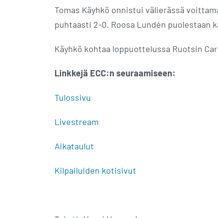
Tomas Käyhkö onnistui välierässä voittama
puhtaasti 2-0. Roosa Lundén puolestaan kä
Käyhkö kohtaa loppuottelussa Ruotsin Carl 
Linkkejä ECC:n seuraamiseen:
Tulossivu
Livestream
Aikataulut
Kilpailuiden kotisivut