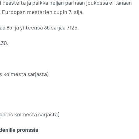
 haasteita ja paikka neljän parhaan joukossa ei tänään
a Euroopan mestarien cupin 7. sija.
jaa 851 ja yhteensä 36 sarjaa 7125.
.30.
as kolmesta sarjasta)
(paras kolmesta sarjasta)
énille pronssia