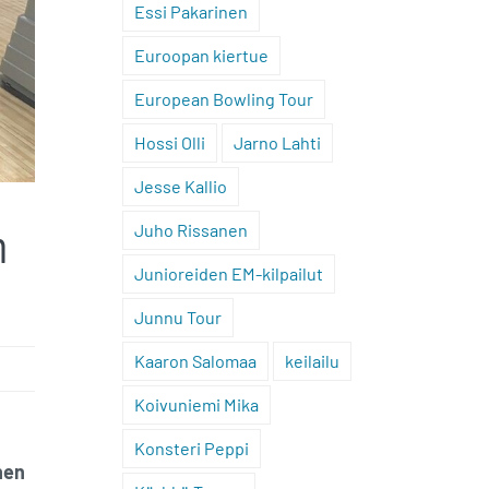
Essi Pakarinen
Euroopan kiertue
European Bowling Tour
Hossi Olli
Jarno Lahti
Jesse Kallio
n
Juho Rissanen
Junioreiden EM-kilpailut
Junnu Tour
Kaaron Salomaa
keilailu
Koivuniemi Mika
Konsteri Peppi
nen