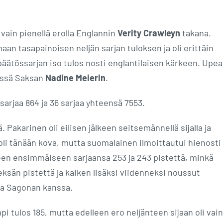
a vain pienellä erolla Englannin
Verity Crawleyn
takana.
an tasapainoisen neljän sarjan tuloksen ja oli erittäin
 päätössarjan iso tulos nosti englantilaisen kärkeen. Upea
rässä Saksan
Nadine Meierin
.
 sarjaa 864 ja 36 sarjaa yhteensä 7553.
 Pakarinen oli eilisen jälkeen seitsemännellä sijalla ja
oli tänään kova, mutta suomalainen ilmoittautui hienosti
en ensimmäiseen sarjaansa 253 ja 243 pistettä, minkä
eksän pistettä ja kaiken lisäksi viidenneksi noussut
ia Sagonan kanssa.
i tulos 185, mutta edelleen ero neljänteen sijaan oli vain