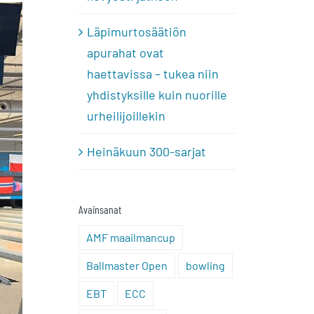
Läpimurtosäätiön
apurahat ovat
haettavissa – tukea niin
yhdistyksille kuin nuorille
urheilijoillekin
Heinäkuun 300-sarjat
Avainsanat
AMF maailmancup
Ballmaster Open
bowling
EBT
ECC