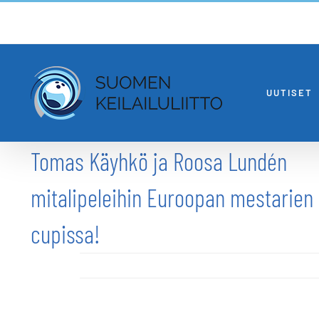
Skip
to
content
UUTISET
Tomas Käyhkö ja Roosa Lundén
mitalipeleihin Euroopan mestarien
cupissa!