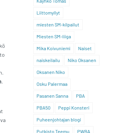
Käyhkö Tomas
Liittomyllyt
miesten SM-kilpailut
Miesten SM-liiga
hkö
Mika Koivuniemi
Naiset
sto
naiskeilailu
Niko Oksanen
n.
Oksanen Niko
n
.
Osku Palermaa
Pasanen Sanna
PBA
PBA50
Peppi Konsteri
at
ova
Puheenjohtajan blogi
Putkisto Teemu
PWBA