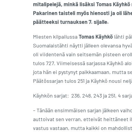
mitalipelejä, minkä lisäksi Tomas Käyhkö
Pakarinen taisteli myös hienosti ja oli läh
päätteeksi turnauksen 7. sijalle.
Miesten kilpailussa
Tomas Käyhkö
lähti pä
Suomalaistähti näytti jälleen olevansa hyv
oli viidentenä vain seitsemän pisteen eroll
tulos 727. Viimeisessä sarjassa Käyhkö aloi
jota hän ei pystynyt paikkaamaan, mutta s
Päätössarjan tulos 251 ja Käyhkö nousi nelj
Käyhkön sarjat: 236, 248, 243 ja 251, 4 sarj
– Tänään ensimmäisen sarjan jälkeen vaihdo
auttoivat sen verran, etteivät heittäneet 
vastus vastaan, mutta kaikki on mahdollist