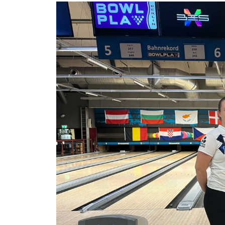
Katso
kuvaa
isompana