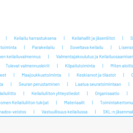
Keilailu harrastuksena
Keilahallit ja jäsenliitot
S
itoiminta
Parakeilailu
Soveltava keilailu
Lisenss
nen keilailuvalmennus
Valmentajakoulutus ja Keilailuosaamisen
Tulevat valmennusleirit
Kilpailutoiminta
Miten aloit
jeet
Maajoukkuetoiminta
Keskiarvot ja tilastot
ta
Seuran perustaminen
Laatua seuratoimintaan
ailuliitto
Keilailuliiton yhteystiedot
Organisaatio
omen Keilailuliiton tukijat
Materiaalit
Toimintakertomuk
nados-veistos
Vastuullisuus keilailussa
SKL:n jäsenma