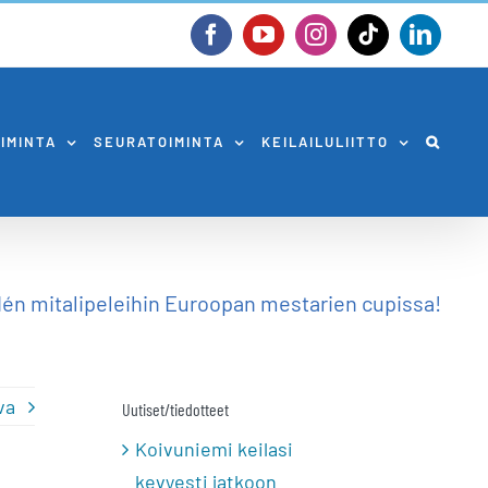
Facebook
YouTube
Instagram
Tiktok
Linked
OIMINTA
SEURATOIMINTA
KEILAILULIITTO
én mitalipeleihin Euroopan mestarien cupissa!
va
Uutiset/tiedotteet
Koivuniemi keilasi
kevyesti jatkoon