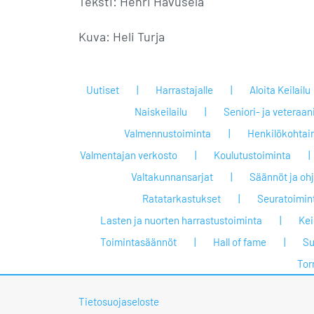
Teksti: Henri Havusela
Kuva: Heli Turja
Uutiset
Harrastajalle
Aloita Keilailu
Naiskeilailu
Seniori- ja veteraan
Valmennustoiminta
Henkilökohtai
Valmentajan verkosto
Koulutustoiminta
Valtakunnansarjat
Säännöt ja oh
Ratatarkastukset
Seuratoimin
Lasten ja nuorten harrastustoiminta
Keil
Toimintasäännöt
Hall of fame
Su
Tor
Tietosuojaseloste