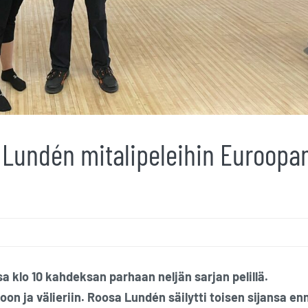
Lundén mitalipeleihin Euroopa
 klo 10 kahdeksan parhaan neljän sarjan pelillä.
on ja välieriin. Roosa Lundén säilytti toisen sijansa en