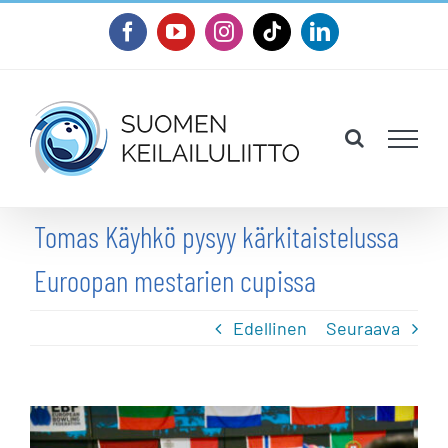
Skip
Facebook
YouTube
Instagram
Tiktok
LinkedIn
to
content
Tomas Käyhkö pysyy kärkitaistelussa
Euroopan mestarien cupissa
Edellinen
Seuraava
Katso