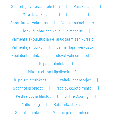
Seniori- ja veteraanitoiminta
Parakeilailu
Soveltava keilailu
Lisenssit
Sporttiturva-vakuutus
Valmennustoiminta
Henkilökohtainen keilailuvalmennus
Valmentajakoulutus ja Keilailuosaamisen kurssit
Valmentajan polku
Valmentajan verkosto
Koulutustoiminta
Tulevat valmennusleirit
Kilpailutoiminta
Miten aloittaa kilpaileminen?
Kilpailut ja tulokset
Valtakunnansarjat
Säännöt ja ohjeet
Maajoukkuetoiminta
Keskiarvot ja tilastot
Online Scoring
Antidoping
Ratatarkastukset
Seuratoiminta
Seuran perustaminen