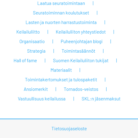
Laatua seuratoimintaan
Seuratoiminnan koulutukset
Lasten ja nuorten harrastustoiminta
Keilailuliitto
Keilailuliiton yhteystiedot
Organisaatio
Puheenjohtajan blogi
Strategia
Toimintasäännöt
Hall of fame
Suomen Keilailuliiton tukijat
Materiaalit
Toimintakertomukset ja tulospaketit
Ansiomerkit
Tornados-veistos
Vastuullisuus keilailussa
SKL:n jäsenmaksut
Tietosuojaseloste