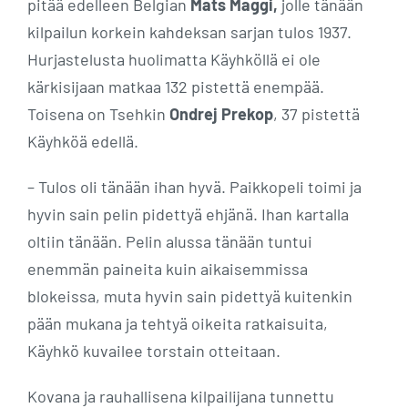
pitää edelleen Belgian
Mats Maggi,
jolle tänään
kilpailun korkein kahdeksan sarjan tulos 1937.
Hurjastelusta huolimatta Käyhköllä ei ole
kärkisijaan matkaa 132 pistettä enempää.
Toisena on Tsehkin
Ondrej Prekop
, 37 pistettä
Käyhköä edellä.
– Tulos oli tänään ihan hyvä. Paikkopeli toimi ja
hyvin sain pelin pidettyä ehjänä. Ihan kartalla
oltiin tänään. Pelin alussa tänään tuntui
enemmän paineita kuin aikaisemmissa
blokeissa, muta hyvin sain pidettyä kuitenkin
pään mukana ja tehtyä oikeita ratkaisuita,
Käyhkö kuvailee torstain otteitaan.
Kovana ja rauhallisena kilpailijana tunnettu