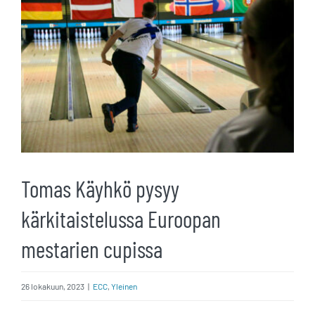
kuvaa
isompana
Tomas Käyhkö pysyy
kärkitaistelussa Euroopan
mestarien cupissa
26 lokakuun, 2023
|
ECC
,
Yleinen