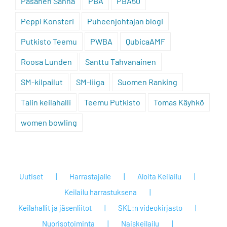
Pasanen Sanna
PBA
PBA50
Peppi Konsteri
Puheenjohtajan blogi
Putkisto Teemu
PWBA
QubicaAMF
Roosa Lunden
Santtu Tahvanainen
SM-kilpailut
SM-liiga
Suomen Ranking
Talin keilahalli
Teemu Putkisto
Tomas Käyhkö
women bowling
Uutiset
Harrastajalle
Aloita Keilailu
Keilailu harrastuksena
Keilahallit ja jäsenliitot
SKL:n videokirjasto
Nuorisotoiminta
Naiskeilailu