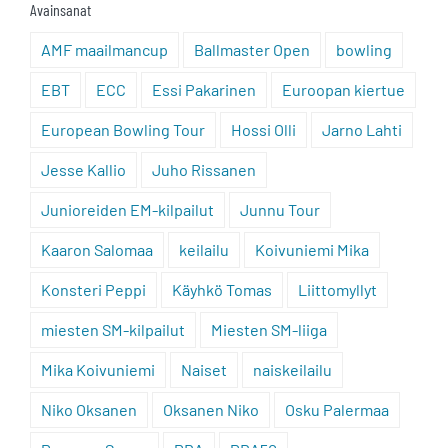
Avainsanat
AMF maailmancup
Ballmaster Open
bowling
EBT
ECC
Essi Pakarinen
Euroopan kiertue
European Bowling Tour
Hossi Olli
Jarno Lahti
Jesse Kallio
Juho Rissanen
Junioreiden EM-kilpailut
Junnu Tour
Kaaron Salomaa
keilailu
Koivuniemi Mika
Konsteri Peppi
Käyhkö Tomas
Liittomyllyt
miesten SM-kilpailut
Miesten SM-liiga
Mika Koivuniemi
Naiset
naiskeilailu
Niko Oksanen
Oksanen Niko
Osku Palermaa