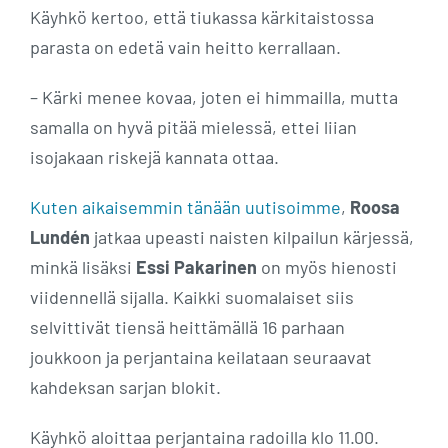
Käyhkö kertoo, että tiukassa kärkitaistossa
parasta on edetä vain heitto kerrallaan.
– Kärki menee kovaa, joten ei himmailla, mutta
samalla on hyvä pitää mielessä, ettei liian
isojakaan riskejä kannata ottaa.
Kuten aikaisemmin tänään uutisoimme
,
Roosa
Lundén
jatkaa upeasti naisten kilpailun kärjessä,
minkä lisäksi
Essi Pakarinen
on myös hienosti
viidennellä sijalla. Kaikki suomalaiset siis
selvittivät tiensä heittämällä 16 parhaan
joukkoon ja perjantaina keilataan seuraavat
kahdeksan sarjan blokit.
Käyhkö aloittaa perjantaina radoilla klo 11.00.