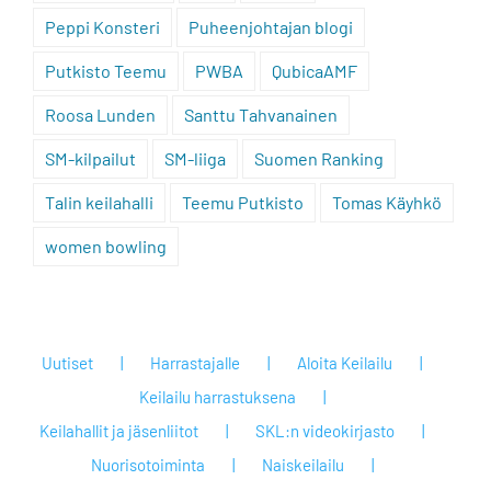
Peppi Konsteri
Puheenjohtajan blogi
Putkisto Teemu
PWBA
QubicaAMF
Roosa Lunden
Santtu Tahvanainen
SM-kilpailut
SM-liiga
Suomen Ranking
Talin keilahalli
Teemu Putkisto
Tomas Käyhkö
women bowling
Uutiset
Harrastajalle
Aloita Keilailu
Keilailu harrastuksena
Keilahallit ja jäsenliitot
SKL:n videokirjasto
Nuorisotoiminta
Naiskeilailu