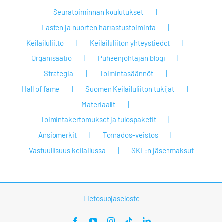
Seuratoiminnan koulutukset
Lasten ja nuorten harrastustoiminta
Keilailuliitto
Keilailuliiton yhteystiedot
Organisaatio
Puheenjohtajan blogi
Strategia
Toimintasäännöt
Hall of fame
Suomen Keilailuliiton tukijat
Materiaalit
Toimintakertomukset ja tulospaketit
Ansiomerkit
Tornados-veistos
Vastuullisuus keilailussa
SKL:n jäsenmaksut
Tietosuojaseloste
Facebook
YouTube
Instagram
Tiktok
LinkedIn