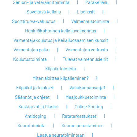
Seniori- ja veteraanitoiminta
Parakeilailu
Soveltava keilailu
Lisenssit
Sporttiturva-vakuutus
Valmennustoiminta
Henkilökohtainen keilailuvalmennus
Valmentajakoulutus ja Keilailuosaamisen kurssit
Valmentajan polku
Valmentajan verkosto
Koulutustoiminta
Tulevat valmennusleirit
Kilpailutoiminta
Miten aloittaa kilpaileminen?
Kilpailut ja tulokset
Valtakunnansarjat
Säännöt ja ohjeet
Maajoukkuetoiminta
Keskiarvot ja tilastot
Online Scoring
Antidoping
Ratatarkastukset
Seuratoiminta
Seuran perustaminen
Laatua seuratoimintaan