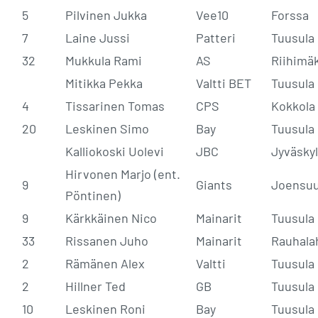
5
Pilvinen Jukka
Vee10
Forssa
7
Laine Jussi
Patteri
Tuusula
32
Mukkula Rami
AS
Riihimäk
Mitikka Pekka
Valtti BET
Tuusula
4
Tissarinen Tomas
CPS
Kokkola
20
Leskinen Simo
Bay
Tuusula
Kalliokoski Uolevi
JBC
Jyväsky
Hirvonen Marjo (ent.
9
Giants
Joensuu
Pöntinen)
9
Kärkkäinen Nico
Mainarit
Tuusula
33
Rissanen Juho
Mainarit
Rauhala
2
Rämänen Alex
Valtti
Tuusula
2
Hillner Ted
GB
Tuusula
10
Leskinen Roni
Bay
Tuusula