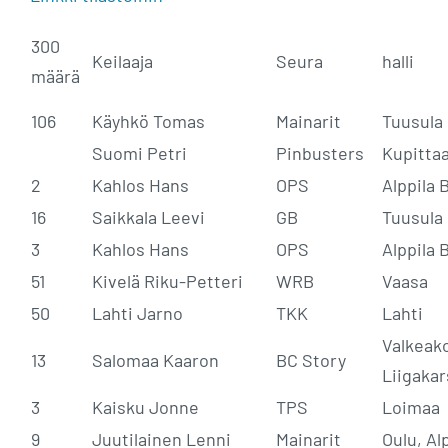
300
Keilaaja
Seura
halli
määrä
106
Käyhkö Tomas
Mainarit
Tuusula
Suomi Petri
Pinbusters
Kupitta
2
Kahlos Hans
OPS
Alppila 
16
Saikkala Leevi
GB
Tuusula
3
Kahlos Hans
OPS
Alppila 
51
Kivelä Riku-Petteri
WRB
Vaasa
50
Lahti Jarno
TKK
Lahti
Valkeako
13
Salomaa Kaaron
BC Story
Liigakar
3
Kaisku Jonne
TPS
Loimaa
9
Juutilainen Lenni
Mainarit
Oulu, Al