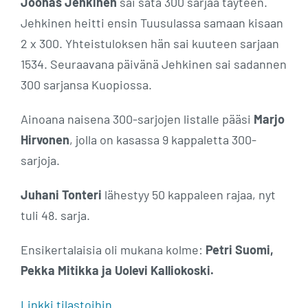
Joonas Jehkinen
sai sata 300 sarjaa täyteen.
Jehkinen heitti ensin Tuusulassa samaan kisaan
2 x 300. Yhteistuloksen hän sai kuuteen sarjaan
1534. Seuraavana päivänä Jehkinen sai sadannen
300 sarjansa Kuopiossa.
Ainoana naisena 300-sarjojen listalle pääsi
Marjo
Hirvonen
, jolla on kasassa 9 kappaletta 300-
sarjoja.
Juhani Tonteri
lähestyy 50 kappaleen rajaa, nyt
tuli 48. sarja.
Ensikertalaisia oli mukana kolme:
Petri Suomi,
Pekka Mitikka ja Uolevi Kalliokoski.
Linkki tilastoihin