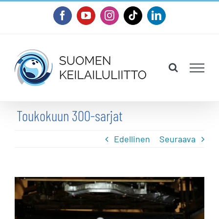
Skip
Facebook
YouTube
Instagram
Tiktok
LinkedIn
to
content
Toukokuun 300-sarjat
Edellinen
Seuraava
Katso
kuvaa
isompana