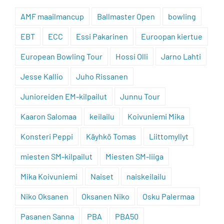
AMF maailmancup
Ballmaster Open
bowling
EBT
ECC
Essi Pakarinen
Euroopan kiertue
European Bowling Tour
Hossi Olli
Jarno Lahti
Jesse Kallio
Juho Rissanen
Junioreiden EM-kilpailut
Junnu Tour
Kaaron Salomaa
keilailu
Koivuniemi Mika
Konsteri Peppi
Käyhkö Tomas
Liittomyllyt
miesten SM-kilpailut
Miesten SM-liiga
Mika Koivuniemi
Naiset
naiskeilailu
Niko Oksanen
Oksanen Niko
Osku Palermaa
Pasanen Sanna
PBA
PBA50