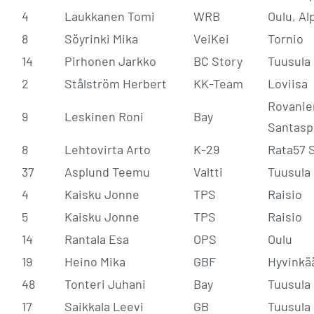
4
Laukkanen Tomi
WRB
Oulu, Al
8
Söyrinki Mika
VeiKei
Tornio
14
Pirhonen Jarkko
BC Story
Tuusula
2
Stålström Herbert
KK-Team
Loviisa
Rovanie
9
Leskinen Roni
Bay
Santasp
8
Lehtovirta Arto
K-29
Rata57 
37
Asplund Teemu
Valtti
Tuusula
4
Kaisku Jonne
TPS
Raisio
5
Kaisku Jonne
TPS
Raisio
14
Rantala Esa
OPS
Oulu
19
Heino Mika
GBF
Hyvinkä
48
Tonteri Juhani
Bay
Tuusula
17
Saikkala Leevi
GB
Tuusula