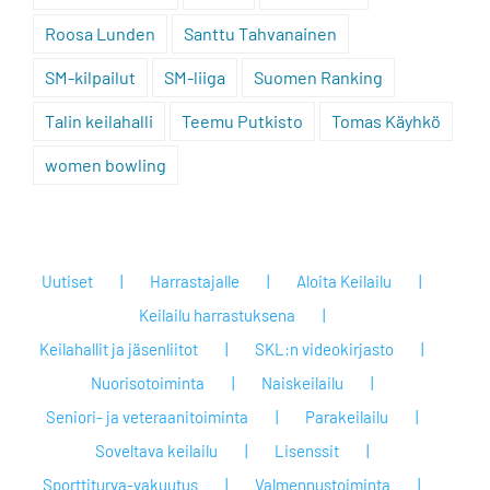
Roosa Lunden
Santtu Tahvanainen
SM-kilpailut
SM-liiga
Suomen Ranking
Talin keilahalli
Teemu Putkisto
Tomas Käyhkö
women bowling
Uutiset
Harrastajalle
Aloita Keilailu
Keilailu harrastuksena
Keilahallit ja jäsenliitot
SKL:n videokirjasto
Nuorisotoiminta
Naiskeilailu
Seniori- ja veteraanitoiminta
Parakeilailu
Soveltava keilailu
Lisenssit
Sporttiturva-vakuutus
Valmennustoiminta