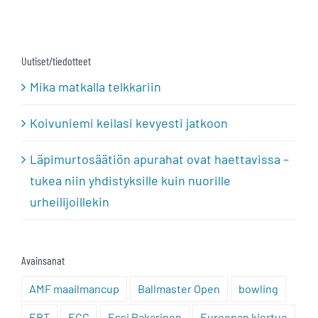
Uutiset/tiedotteet
Mika matkalla telkkariin
Koivuniemi keilasi kevyesti jatkoon
Läpimurtosäätiön apurahat ovat haettavissa –
tukea niin yhdistyksille kuin nuorille
urheilijoillekin
Avainsanat
AMF maailmancup
Ballmaster Open
bowling
EBT
ECC
Essi Pakarinen
Euroopan kiertue