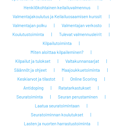
Henkilökohtainen keilailuvalmennus
Valmentajakoulutus ja Keilailuosaamisen kurssit
Valmentajan polku
Valmentajan verkosto
Koulutustoiminta
Tulevat valmennusleirit
Kilpailutoiminta
Miten aloittaa kilpaileminen?
Kilpailut ja tulokset
Valtakunnansarjat
Säännöt ja ohjeet
Maajoukkuetoiminta
Keskiarvot ja tilastot
Online Scoring
Antidoping
Ratatarkastukset
Seuratoiminta
Seuran perustaminen
Laatua seuratoimintaan
Seuratoiminnan koulutukset
Lasten ja nuorten harrastustoiminta