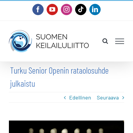
Skip
Facebook
YouTube
Instagram
Tiktok
LinkedIn
to
content
Turku Senior Openin rataolosuhde
julkaistu
Edellinen
Seuraava
Katso