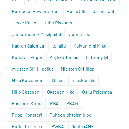
European Bowling Tour
Hossi Olli
Jarno Lahti
Jesse Kallio
Juho Rissanen
Junioreiden EM-kilpailut
Junnu Tour
Kaaron Salomaa
keilailu
Koivuniemi Mika
Konsteri Peppi
Käyhkö Tomas
Liittomyllyt
miesten SM-kilpailut
Miesten SM-liiga
Mika Koivuniemi
Naiset
naiskeilailu
Niko Oksanen
Oksanen Niko
Osku Palermaa
Pasanen Sanna
PBA
PBA50
Peppi Konsteri
Puheenjohtajan blogi
Putkisto Teemu
PWBA
QubicaAMF