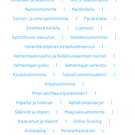
Nuorisotoiminta
Naiskeilailu
Seniori- ja veteraanitoiminta
Parakeilailu
Soveltava keilailu
Lisenssit
Sporttiturva-vakuutus
Valmennustoiminta
Henkilökohtainen keilailuvalmennus
Valmentajakoulutus ja Keilailuosaamisen kurssit
Valmentajan polku
Valmentajan verkosto
Koulutustoiminta
Tulevat valmennusleirit
Kilpailutoiminta
Miten aloittaa kilpaileminen?
Kilpailut ja tulokset
Valtakunnansarjat
Säännöt ja ohjeet
Maajoukkuetoiminta
Keskiarvot ja tilastot
Online Scoring
Antidoping
Ratatarkastukset