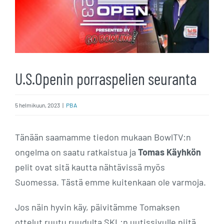
U.S.Openin porraspelien seuranta
5 helmikuun, 2023
|
PBA
Tänään saamamme tiedon mukaan BowlTV:n
ongelma on saatu ratkaistua ja
Tomas Käyhkön
pelit ovat sitä kautta nähtävissä myös
Suomessa. Tästä emme kuitenkaan ole varmoja.
Jos näin hyvin käy, päivitämme Tomaksen
ottelut ruutu ruudulta SKL:n uutissivulle niitä