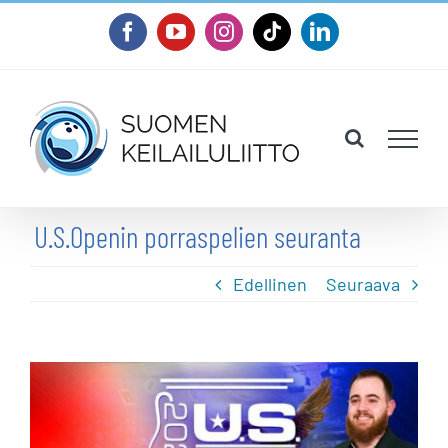
Skip
Facebook
YouTube
Instagram
Tiktok
LinkedIn
to
content
U.S.Openin porraspelien seuranta
Edellinen
Seuraava
Katso
kuvaa
isompana