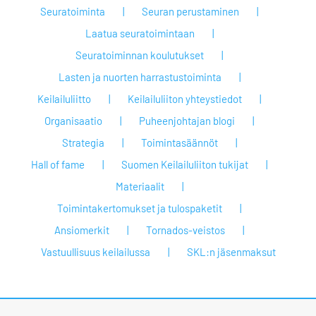
Seuratoiminta
Seuran perustaminen
Laatua seuratoimintaan
Seuratoiminnan koulutukset
Lasten ja nuorten harrastustoiminta
Keilailuliitto
Keilailuliiton yhteystiedot
Organisaatio
Puheenjohtajan blogi
Strategia
Toimintasäännöt
Hall of fame
Suomen Keilailuliiton tukijat
Materiaalit
Toimintakertomukset ja tulospaketit
Ansiomerkit
Tornados-veistos
Vastuullisuus keilailussa
SKL:n jäsenmaksut