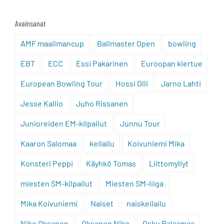
Avainsanat
AMF maailmancup
Ballmaster Open
bowling
EBT
ECC
Essi Pakarinen
Euroopan kiertue
European Bowling Tour
Hossi Olli
Jarno Lahti
Jesse Kallio
Juho Rissanen
Junioreiden EM-kilpailut
Junnu Tour
Kaaron Salomaa
keilailu
Koivuniemi Mika
Konsteri Peppi
Käyhkö Tomas
Liittomyllyt
miesten SM-kilpailut
Miesten SM-liiga
Mika Koivuniemi
Naiset
naiskeilailu
Niko Oksanen
Oksanen Niko
Osku Palermaa