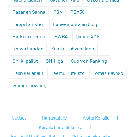
Pasanen Sanna
PBA
PBA50
Peppi Konsteri
Puheenjohtajan blogi
Putkisto Teemu
PWBA
QubicaAMF
Roosa Lunden
Santtu Tahvanainen
SM-kilpailut
SM-liiga
Suomen Ranking
Talin keilahalli
Teemu Putkisto
Tomas Käyhkö
women bowling
Uutiset
Harrastajalle
Aloita Keilailu
Keilailu harrastuksena
Keilahallit ja jäsenliitot
SKL:n videokirjasto