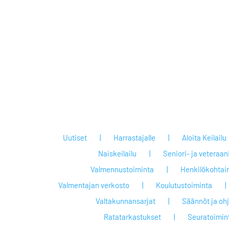
Uutiset
Harrastajalle
Aloita Keilailu
Naiskeilailu
Seniori- ja veteraan
Valmennustoiminta
Henkilökohtai
Valmentajan verkosto
Koulutustoiminta
Valtakunnansarjat
Säännöt ja oh
Ratatarkastukset
Seuratoimin