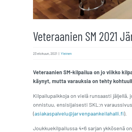
Veteraanien SM 2021 Jä
23 elokuun, 2021
|
Yleinen
Veteraanien SM-kilpailua on jo viikko kilpa
käynyt, mutta varauksia on tehty kohtuull
Kilpailupaikkoja on vielä runsaasti jäljellä, 
onnistuu, ensisijaisesti SKL:n varaussivus
(
asiakaspalvelu@jarvenpaankeilahalli.fi
).
Joukkuekilpailussa 4×6 sarjan ykkösenä on 