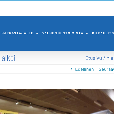
HARRASTAJALLE
VALMENNUSTOIMINTA
KILPAILUT
alkoi
Etusivu
Yle
Edellinen
Seuraa