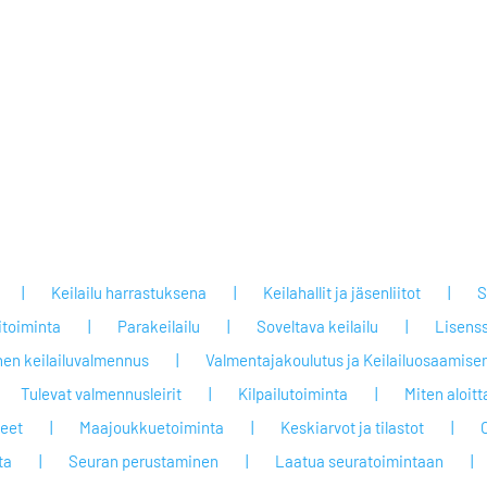
Keilailu harrastuksena
Keilahallit ja jäsenliitot
S
itoiminta
Parakeilailu
Soveltava keilailu
Lisenss
nen keilailuvalmennus
Valmentajakoulutus ja Keilailuosaamisen
Tulevat valmennusleirit
Kilpailutoiminta
Miten aloit
jeet
Maajoukkuetoiminta
Keskiarvot ja tilastot
ta
Seuran perustaminen
Laatua seuratoimintaan