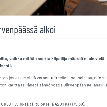
rvenpäässä alkoi
iltu, vaikka mitään suurta kilpailija määrää ei ole vielä
isesti.
joten jos et ole vielä varannut itsellesi pelipaikkaa, niin se
ton kautta tai lähetä sähköpostia Järvenpään keilahallill
UK88 Hyvinkäältä, tuloksella 4209 ka.(175,38).