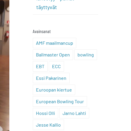
täyttyvät
Avainsanat
AMF maailmancup
Ballmaster Open
bowling
EBT
ECC
Essi Pakarinen
Euroopan kiertue
European Bowling Tour
Hossi Olli
Jarno Lahti
Jesse Kallio