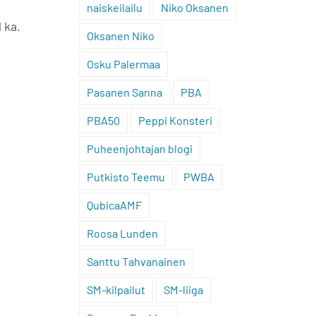
naiskeilailu
Niko Oksanen
 ka.
Oksanen Niko
Osku Palermaa
Pasanen Sanna
PBA
PBA50
Peppi Konsteri
Puheenjohtajan blogi
Putkisto Teemu
PWBA
QubicaAMF
Roosa Lunden
Santtu Tahvanainen
SM-kilpailut
SM-liiga