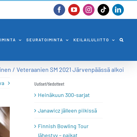
Facebook
YouTube
Instagram
Tiktok
Linked
OIMINTA
SEURATOIMINTA
KEILAILULIITTO
inen
Veteraanien SM 2021 Järvenpäässä alkoi
va
Uutiset/tiedotteet
Heinäkuun 300-sarjat
Janawicz jälleen piikissä
Finnish Bowling Tour
lähestyy – paikat