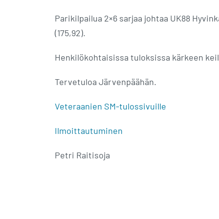
Parikilpailua 2×6 sarjaa johtaa UK88 Hyvink
(175,92).
Henkilökohtaisissa tuloksissa kärkeen kei
Tervetuloa Järvenpäähän.
Veteraanien SM-tulossivuille
Ilmoittautuminen
Petri Raitisoja