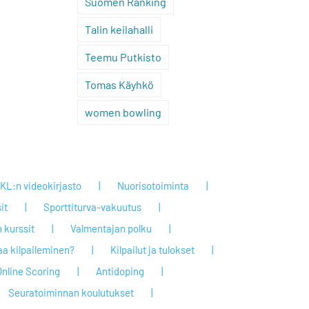
Suomen Ranking
Talin keilahalli
Teemu Putkisto
Tomas Käyhkö
women bowling
KL:n videokirjasto
Nuorisotoiminta
it
Sporttiturva-vakuutus
 kurssit
Valmentajan polku
taa kilpaileminen?
Kilpailut ja tulokset
Online Scoring
Antidoping
Seuratoiminnan koulutukset