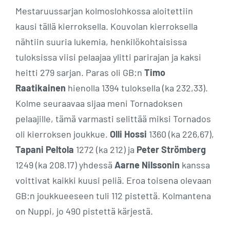
Mestaruussarjan kolmoslohkossa aloitettiin
kausi tällä kierroksella. Kouvolan kierroksella
nähtiin suuria lukemia, henkilökohtaisissa
tuloksissa viisi pelaajaa ylitti parirajan ja kaksi
heitti 279 sarjan. Paras oli GB:n
Timo
Raatikainen
hienolla 1394 tuloksella (ka 232,33).
Kolme seuraavaa sijaa meni Tornadoksen
pelaajille, tämä varmasti selittää miksi Tornados
oli kierroksen joukkue.
Olli Hossi
1360 (ka 226,67),
Tapani Peltola
1272 (ka 212) ja
Peter Strömberg
1249 (ka 208.17) yhdessä
Aarne Nilssonin
kanssa
voittivat kaikki kuusi peliä. Eroa toisena olevaan
GB:n joukkueeseen tuli 112 pistettä. Kolmantena
on Nuppi, jo 490 pistettä kärjestä.