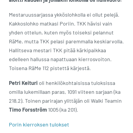
Mestaruussarjassa ykköslohkolla ei ollut pelejä.
Kakkoslohko matkasi Poriin. TKK hävisi vain
yhden ottelun, kuten myös toiseksi pelannut
RäMe, mutta TKK pelasi paremmalla keskiarvolla.
Hallitseva mestari TKK pitää kärkipaikkaa
edelleen hallussa napattuaan kierrosvoiton.
Toisena RäMe 112 pistettä kärjestä.
Petri Keituri
oli henkilökohtaisissa tuloksissa
omilla lukemillaan paras, 1091 viiteen sarjaan (ka
218,2). Toinen parirajan ylittäjän oli Walki Teamin
Timo Forsström
1005 (ka 201).
Porin kierroksen tulokset