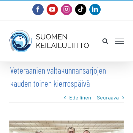
Skip
Facebook
YouTube
Instagram
Tiktok
LinkedIn
to
content
Veteraanien valtakunnansarjojen
kauden toinen kierrospäivä
Edellinen
Seuraava
Katso