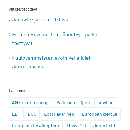
Uutiset/tiedotteet
Janawicz jälleen piikissä
Finnish Bowling Tour lähestyy – paikat
täyttyvät
Kuulovammaisten avoin keilailuleiri
Järvenpäässä
Avainsanat
AMF maailmancup
Ballmaster Open
bowling
EBT
ECC
Essi Pakarinen
Euroopan kiertue
European Bowling Tour
Hossi Olli
Jarno Lahti