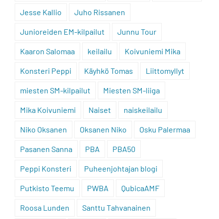
Jesse Kallio
Juho Rissanen
Junioreiden EM-kilpailut
Junnu Tour
Kaaron Salomaa
keilailu
Koivuniemi Mika
Konsteri Peppi
Käyhkö Tomas
Liittomyllyt
miesten SM-kilpailut
Miesten SM-liiga
Mika Koivuniemi
Naiset
naiskeilailu
Niko Oksanen
Oksanen Niko
Osku Palermaa
Pasanen Sanna
PBA
PBA50
Peppi Konsteri
Puheenjohtajan blogi
Putkisto Teemu
PWBA
QubicaAMF
Roosa Lunden
Santtu Tahvanainen