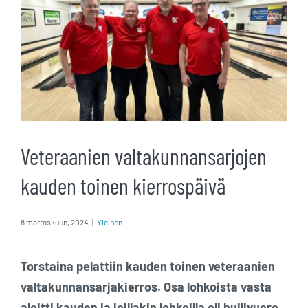
kuvaa
isompana
Veteraanien valtakunnansarjojen
kauden toinen kierrospäivä
8 marraskuun, 2024
|
Yleinen
Torstaina pelattiin kauden toinen veteraanien
valtakunnansarjakierros. Osa lohkoista vasta
aloitti kauden ja joillakin lohkoilla oli huilivuoro.