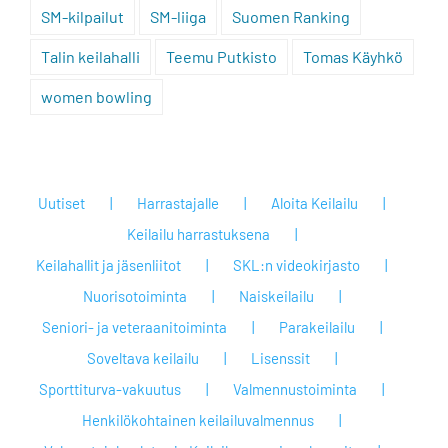
SM-kilpailut
SM-liiga
Suomen Ranking
Talin keilahalli
Teemu Putkisto
Tomas Käyhkö
women bowling
Uutiset
Harrastajalle
Aloita Keilailu
Keilailu harrastuksena
Keilahallit ja jäsenliitot
SKL:n videokirjasto
Nuorisotoiminta
Naiskeilailu
Seniori- ja veteraanitoiminta
Parakeilailu
Soveltava keilailu
Lisenssit
Sporttiturva-vakuutus
Valmennustoiminta
Henkilökohtainen keilailuvalmennus