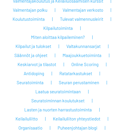
Valmentajakoulutus ja Keilailuosaamisen kurssit
Valmentajan polku
Valmentajan verkosto
Koulutustoiminta
Tulevat valmennusleirit
Kilpailutoiminta
Miten aloittaa kilpaileminen?
Kilpailut ja tulokset
Valtakunnansarjat
Säännöt ja ohjeet
Maajoukkuetoiminta
Keskiarvot ja tilastot
Online Scoring
Antidoping
Ratatarkastukset
Seuratoiminta
Seuran perustaminen
Laatua seuratoimintaan
Seuratoiminnan koulutukset
Lasten ja nuorten harrastustoiminta
Keilailuliitto
Keilailuliiton yhteystiedot
Organisaatio
Puheenjohtajan blogi