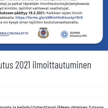
utus 2021 ilmoittautuminen
unta ja keilailu) toteuttavat jälleen yhteisen 2-tason