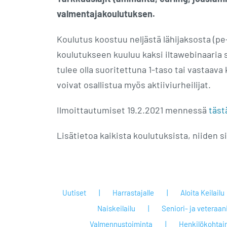
valmentajakoulutuksen.
Koulutus koostuu neljästä lähijaksosta (pe–s
koulutukseen kuuluu kaksi iltawebinaaria s
tulee olla suoritettuna 1-taso tai vastaav
voivat osallistua myös aktiiviurheilijat.
Ilmoittautumiset 19.2.2021 mennessä
täst
Lisätietoa kaikista koulutuksista, niiden s
Uutiset
Harrastajalle
Aloita Keilailu
Naiskeilailu
Seniori- ja veteraan
Valmennustoiminta
Henkilökohtai