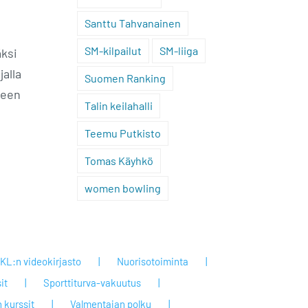
Santtu Tahvanainen
SM-kilpailut
SM-liiga
äksi
alla
Suomen Ranking
seen
Talin keilahalli
Teemu Putkisto
Tomas Käyhkö
women bowling
KL:n videokirjasto
Nuorisotoiminta
it
Sporttiturva-vakuutus
 kurssit
Valmentajan polku