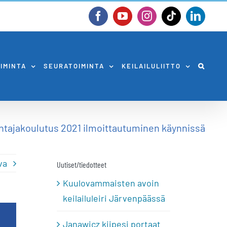
Facebook
YouTube
Instagram
Tiktok
Linked
OIMINTA
SEURATOIMINTA
KEILAILULIITTO
ntajakoulutus 2021 ilmoittautuminen käynnissä
va
Uutiset/tiedotteet
Kuulovammaisten avoin
keilailuleiri Järvenpäässä
Janawicz kiipesi portaat