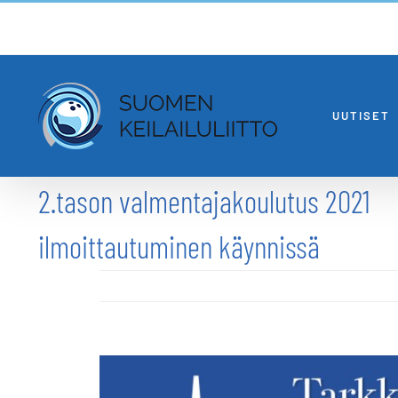
Skip
to
content
UUTISET
2.tason valmentajakoulutus 2021
ilmoittautuminen käynnissä
Katso
kuvaa