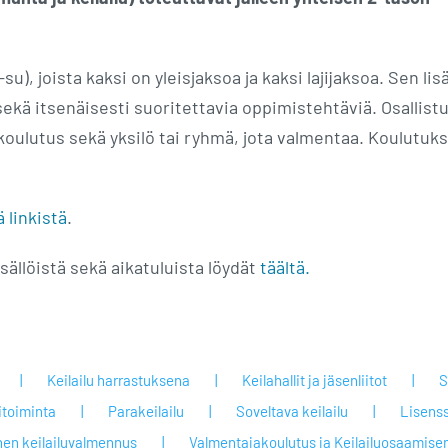
u), joista kaksi on yleisjaksoa ja kaksi lajijaksoa. Sen lis
ekä itsenäisesti suoritettavia oppimistehtäviä. Osallistuj
a koulutus sekä yksilö tai ryhmä, jota valmentaa. Koulutuk
ä linkistä
.
isällöistä sekä aikatuluista löydät
täältä.
Keilailu harrastuksena
Keilahallit ja jäsenliitot
S
itoiminta
Parakeilailu
Soveltava keilailu
Lisenss
nen keilailuvalmennus
Valmentajakoulutus ja Keilailuosaamisen