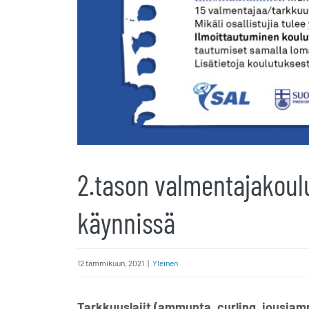
2.tason valmentajakoul
käynnissä
12 tammikuun, 2021
|
Yleinen
Tarkkuuslajit (ammunta, curling, jousiamm