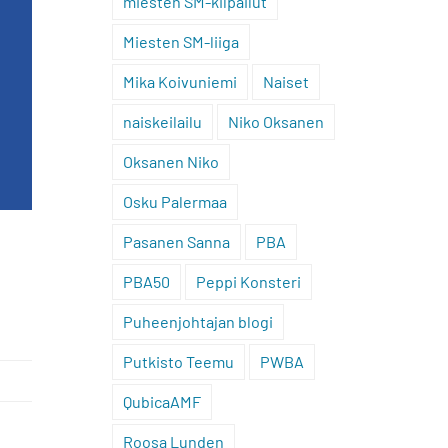
miesten SM-kilpailut
Miesten SM-liiga
Mika Koivuniemi
Naiset
naiskeilailu
Niko Oksanen
Oksanen Niko
Osku Palermaa
Pasanen Sanna
PBA
PBA50
Peppi Konsteri
Puheenjohtajan blogi
Putkisto Teemu
PWBA
QubicaAMF
Roosa Lunden